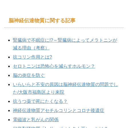
脳神経伝達物質に関する記事
腎臓病で不眠症に!?～腎臓病によってメラトニンが
減る理由（考察）
抗コリン作用とは?
セロトニンは恐怖心を減らすホルモン？
脳の炎症を防ぐ
いらいらと不安の原因は脳神経伝達物質の問題でし
た/大阪市福島区より来院
抗うつ薬で死にたくなる？
神経伝達物質アセチルコリンとコロナ後遺症
電磁波と乳がんの関係