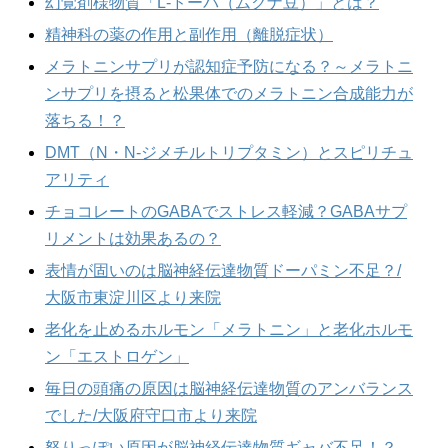
幻覚剤様物質「L-ドーパ（ムクナ豆）」とは？
精神科の薬の作用と副作用（離脱症状）
メラトニンサプリが認知症予防になる？～メラトニ
ンサプリを摂ると松果体でのメラトニン合成能力が
落ちる！？
DMT（N・N-ジメチルトリプタミン）とスピリチュ
アリティ
チョコレートのGABAでストレス軽減？GABAサプ
リメントは効果あるの？
表情が固いのは脳神経伝達物質ドーパミン不足？/
大阪市東淀川区より来院
老化を止めるホルモン「メラトニン」と老化ホルモ
ン「エストロゲン」
毎日の頭痛の原因は脳神経伝達物質のアンバランス
でした/大阪府守口市より来院
怒りっぽい原因が脳神経伝達物質ギャバ不足！？