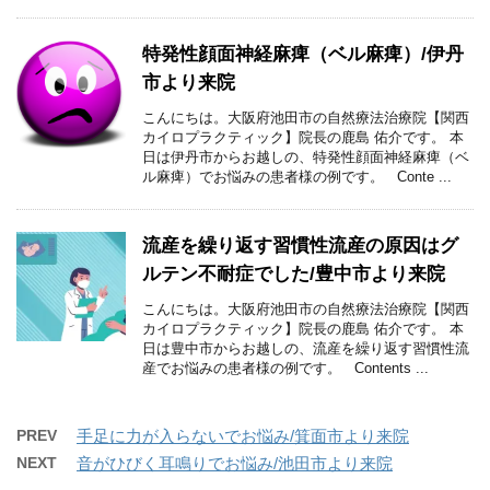
特発性顔面神経麻痺（ベル麻痺）/伊丹
市より来院
こんにちは。大阪府池田市の自然療法治療院【関西
カイロプラクティック】院長の鹿島 佑介です。 本
日は伊丹市からお越しの、特発性顔面神経麻痺（ベ
ル麻痺）でお悩みの患者様の例です。 Conte ...
流産を繰り返す習慣性流産の原因はグ
ルテン不耐症でした/豊中市より来院
こんにちは。大阪府池田市の自然療法治療院【関西
カイロプラクティック】院長の鹿島 佑介です。 本
日は豊中市からお越しの、流産を繰り返す習慣性流
産でお悩みの患者様の例です。 Contents ...
PREV
手足に力が入らないでお悩み/箕面市より来院
NEXT
音がひびく耳鳴りでお悩み/池田市より来院