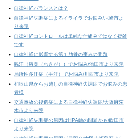
自律神経バランスとは？
自律神経失調症によるイライラでお悩み/尼崎市よ
り来院
自律神経コントロールは単純な仕組みではなく複雑
です
自律神経に影響する第１肋骨の歪みの問題
脇汗（腋臭（わきが））でお悩み/池田市より来院
局所性多汗症（手汗）でお悩み/川西市より来院
和歌山県からお越しの自律神経失調症でお悩みの患
者様
交通事故の後遺症による自律神経失調症/大阪府茨
木市より来院
自律神経失調症の原因はHPA軸の問題かも/吹田市
より来院