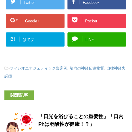
Twitter
Facebook
Google+
Pocket
B!
はてブ
LINE
-
フィシオエナジェティック臨床例
,
脳内の神経伝達物質
,
自律神経失
調症
関連記事
「日光を浴びることの重要性」「口内
Phは弱酸性が健康！？」