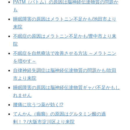
PATM（パトム）の原因は脳神経伝達物質の問題か
も
睡眠障害の原因はメラトニン不足かも/池田市より
来院
不眠症の原因はメラトニン不足かも/豊中市より来
院
不眠症を自然療法で改善させる方法 ～メラトニン
を増やす～
自律神経失調症は脳神経伝達物質の問題かも/吹田
市より来院
睡眠障害の原因は脳神経伝達物質ギャバ不足かもし
れません
腰痛に抗うつ薬が効く!?
てんかん（癲癇）の原因はグルタミン酸の過
剰！？/大阪市淀川区より来院