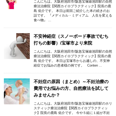
こんにちは。大阪府池田市/阪急宝塚線池田駅の自然
療法治療院【関西カイロプラクティック】院長の鹿
島 佑介です。 本日は前回ご紹介した本の続きのお
話です。 『メディカル・ミディアム 人生を変える
食べ物』 ...
不安神経症（スノーボード事故でむち
打ちの影響）/宝塚市より来院
こんにちは。大阪府池田市/阪急宝塚線池田駅の自然
療法治療院【関西カイロプラクティック】院長の鹿
島 佑介です。 本日は宝塚市からお越しの、不安神
経症でお悩みの患者様の例です。 Conten ...
不妊症の原因（まとめ）～不妊治療の
費用でお悩みの方、自然療法を試して
みませんか？
こんにちは。大阪府池田市/阪急宝塚線池田駅のホリ
スティック療法治療院【関西カイロプラクティッ
ク】院長の鹿島 佑介です。 今や５組に１組が不妊