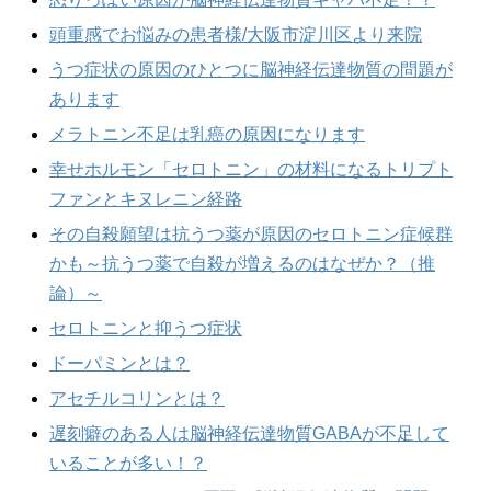
頭重感でお悩みの患者様/大阪市淀川区より来院
うつ症状の原因のひとつに脳神経伝達物質の問題が
あります
メラトニン不足は乳癌の原因になります
幸せホルモン「セロトニン」の材料になるトリプト
ファンとキヌレニン経路
その自殺願望は抗うつ薬が原因のセロトニン症候群
かも～抗うつ薬で自殺が増えるのはなぜか？（推
論）～
セロトニンと抑うつ症状
ドーパミンとは？
アセチルコリンとは？
遅刻癖のある人は脳神経伝達物質GABAが不足して
いることが多い！？