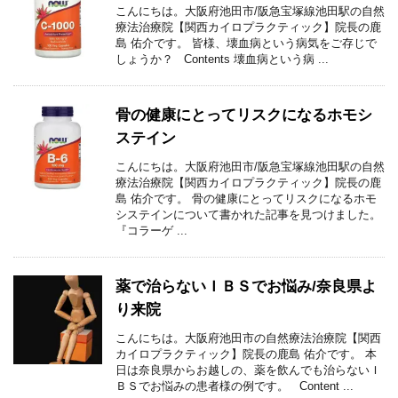
こんにちは。大阪府池田市/阪急宝塚線池田駅の自然
療法治療院【関西カイロプラクティック】院長の鹿
島 佑介です。 皆様、壊血病という病気をご存じで
しょうか？ Contents 壊血病という病 ...
骨の健康にとってリスクになるホモシ
ステイン
こんにちは。大阪府池田市/阪急宝塚線池田駅の自然
療法治療院【関西カイロプラクティック】院長の鹿
島 佑介です。 骨の健康にとってリスクになるホモ
システインについて書かれた記事を見つけました。
『コラーゲ ...
薬で治らないＩＢＳでお悩み/奈良県よ
り来院
こんにちは。大阪府池田市の自然療法治療院【関西
カイロプラクティック】院長の鹿島 佑介です。 本
日は奈良県からお越しの、薬を飲んでも治らないＩ
ＢＳでお悩みの患者様の例です。 Content ...