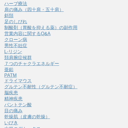
ハーブ療法
肩の痛み（四十肩・五十肩）
斜頚
足のしびれ
制酸剤（胃酸を抑える薬）の副作用
営業内容に関するQ&A
クローン病
男性不妊症
L-リジン
頚肩腕症候群
７つのチャクラエネルギー
亜鉛
PATM
ドライマウス
グルテン不耐性（グルテン不耐症）
脳疾患
精神疾患
パントテン酸
目の痛み
乾燥肌（皮膚の乾燥）
いびき