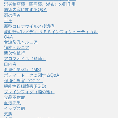
消炎鎮痛薬（頭痛薬、湿布）の副作用
施術内容に関するQ&A
顔の痛み
手汗
新型コロナウイルス後遺症
波動転写レメディ ＮＥＳインフォシューティカル
Q&A
食道裂孔ヘルニア
頚椎ヘルニア
間欠性跛行
アロマオイル（精油）
口内炎
多発性硬化症（MS)
ボディートークに関するQ&A
強迫性障害（OCD）
機能性胃腸障害(FGID)
ブレインフォグ（脳の霧）
食品不耐症
血液疾患
イップス病
気胸