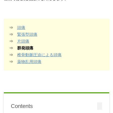
⇒
頭痛
⇒
緊張型頭痛
⇒
片頭痛
⇒
群発頭痛
⇒
椎骨動脈圧迫による頭痛
⇒
薬物乱用頭痛
Contents