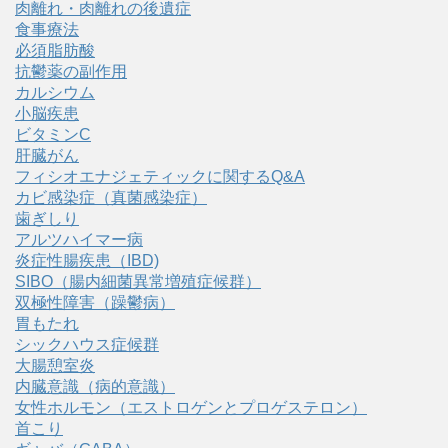
肉離れ・肉離れの後遺症
食事療法
必須脂肪酸
抗鬱薬の副作用
カルシウム
小脳疾患
ビタミンC
肝臓がん
フィシオエナジェティックに関するQ&A
カビ感染症（真菌感染症）
歯ぎしり
アルツハイマー病
炎症性腸疾患（IBD)
SIBO（腸内細菌異常増殖症候群）
双極性障害（躁鬱病）
胃もたれ
シックハウス症候群
大腸憩室炎
内臓意識（病的意識）
女性ホルモン（エストロゲンとプロゲステロン）
首こり