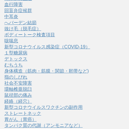
血行障害
回盲弁症候群
中耳炎
へバーデン結節
抜け毛（脱毛症）
ボディートーク検査項目
咳喘息
新型コロナウイルス感染症（COVID‑19）
１型糖尿病
デトックス
むちうち
身体構造（筋肉・筋膜・関節・靭帯など)
指のしびれ
社会不安障害
環軸椎亜脱臼
鼠径部の痛み
経絡（経穴）
新型コロナウイルスワクチンの副作用
ストレートネック
胃がん（胃癌）
タンパク質の代謝（アンモニアなど）