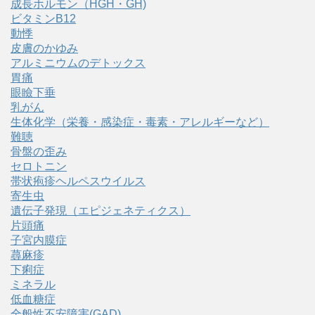
成長ホルモン（HGH・GH)
ビタミンB12
動悸
皮膚のかゆみ
アルミニウムのデトックス
胃痛
眼瞼下垂
乳がん
生体化学（栄養・感染症・毒素・アレルギーなど）
難聴
骨盤の歪み
セロトニン
帯状疱疹ヘルペスウイルス
寄生虫
遺伝子発現（エピジェネティクス）
片頭痛
子宮内膜症
蕁麻疹
下痢症
ミネラル
低血糖症
全般性不安障害(GAD)