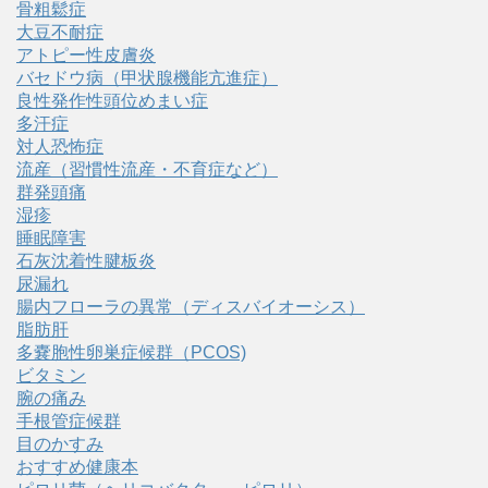
骨粗鬆症
大豆不耐症
アトピー性皮膚炎
バセドウ病（甲状腺機能亢進症）
良性発作性頭位めまい症
多汗症
対人恐怖症
流産（習慣性流産・不育症など）
群発頭痛
湿疹
睡眠障害
石灰沈着性腱板炎
尿漏れ
腸内フローラの異常（ディスバイオーシス）
脂肪肝
多嚢胞性卵巣症候群（PCOS)
ビタミン
腕の痛み
手根管症候群
目のかすみ
おすすめ健康本