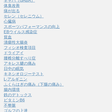
ギャバ（GABA）
体臭改善
痰が出る
セレン（セレニウム）
心臓病
スポーツパフォーマンスの向上
EBウイルス感染症
貧血
潰瘍性大腸炎
フィシオ検査項目
ドライアイ
腰椎分離すべり症
アキレス腱の痛み
日中の眠気
キネシオロジーテスト
L-アルギニン
ふくらはぎの痛み（下腿の痛み）
腸内環境
鉄のデトックス
ビタミンB6
不整脈
ゴルフの上達