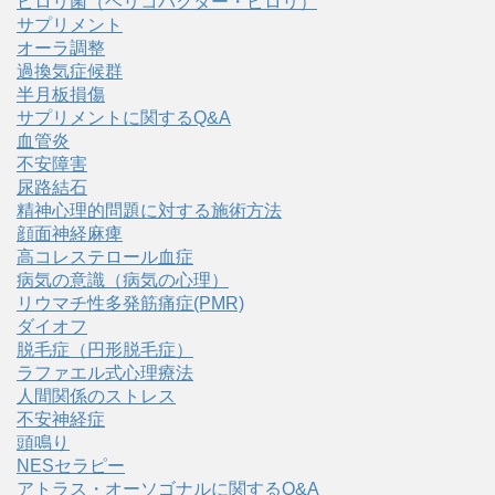
ピロリ菌（ヘリコバクター・ピロリ）
サプリメント
オーラ調整
過換気症候群
半月板損傷
サプリメントに関するQ&A
血管炎
不安障害
尿路結石
精神心理的問題に対する施術方法
顔面神経麻痺
高コレステロール血症
病気の意識（病気の心理）
リウマチ性多発筋痛症(PMR)
ダイオフ
脱毛症（円形脱毛症）
ラファエル式心理療法
人間関係のストレス
不安神経症
頭鳴り
NESセラピー
アトラス・オーソゴナルに関するQ&A