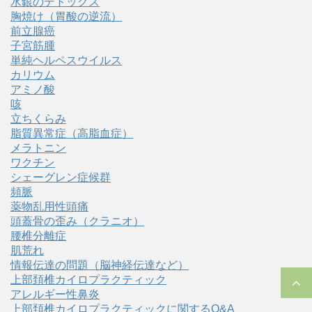
水銀のデトックス
胸焼け（胃酸の逆流）
前立腺癌
子宮筋腫
単純ヘルペスウイルス
カリウム
アミノ酸
咳
立ちくらみ
脂質異常症（高脂血症）
メラトニン
ワクチン
シェーグレン症候群
頻脈
薬物乱用性頭痛
頭蓋骨の歪み（クラニオ）
腰椎分離症
肌荒れ
情報伝達の問題（脳神経伝達など）
上部頚椎カイロプラクティック
アレルギー性鼻炎
上部頚椎カイロプラクティックに関するQ&A