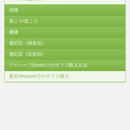
頭痛
肩こり/首こり
腰痛
適応症（病名別）
適応症（症状別）
アイハーブ(iherb)でのサプリ購入方法
楽天/Amazonでのサプリ購入