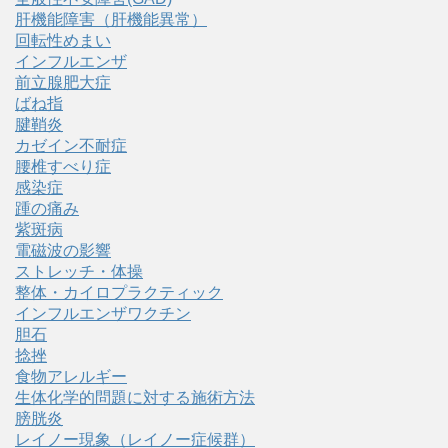
肝機能障害（肝機能異常）
回転性めまい
インフルエンザ
前立腺肥大症
ばね指
腱鞘炎
カゼイン不耐症
腰椎すべり症
感染症
踵の痛み
紫斑病
電磁波の影響
ストレッチ・体操
整体・カイロプラクティック
インフルエンザワクチン
胆石
捻挫
食物アレルギー
生体化学的問題に対する施術方法
膀胱炎
レイノー現象（レイノー症候群）