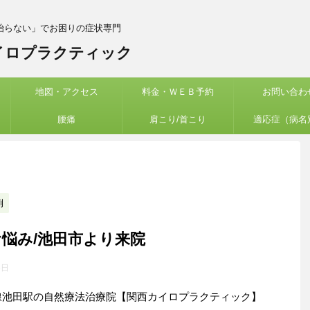
治らない」でお困りの症状専門
イロプラクティック
地図・アクセス
料金・ＷＥＢ予約
お問い合わ
腰痛
肩こり/首こり
適応症（病名
例
悩み/池田市より来院
5日
線池田駅の自然療法治療院【関西カイロプラクティック】