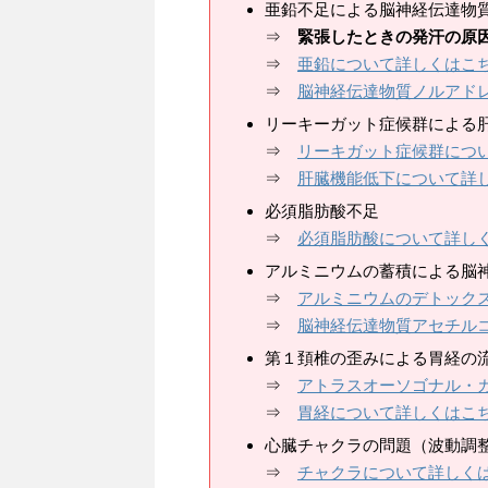
亜鉛不足による脳神経伝達物
⇒
緊張したときの発汗の原
⇒
亜鉛について詳しくはこ
⇒
脳神経伝達物質ノルアド
リーキーガット症候群による
⇒
リーキガット症候群につ
⇒
肝臓機能低下について詳
必須脂肪酸不足
⇒
必須脂肪酸について詳し
アルミニウムの蓄積による脳
⇒
アルミニウムのデトック
⇒
脳神経伝達物質アセチル
第１頚椎の歪みによる胃経の
⇒
アトラスオーソゴナル・
⇒
胃経について詳しくはこ
心臓チャクラの問題（波動調整
⇒
チャクラについて詳しく