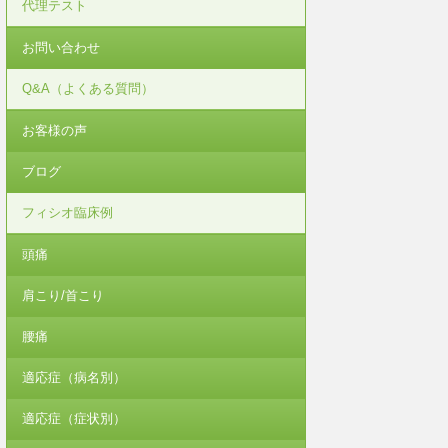
代理テスト
お問い合わせ
Q&A（よくある質問）
お客様の声
ブログ
フィシオ臨床例
頭痛
肩こり/首こり
腰痛
適応症（病名別）
適応症（症状別）