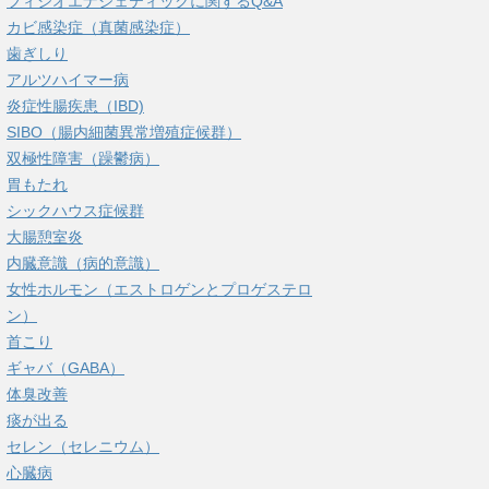
フィシオエナジェティックに関するQ&A
カビ感染症（真菌感染症）
歯ぎしり
アルツハイマー病
炎症性腸疾患（IBD)
SIBO（腸内細菌異常増殖症候群）
双極性障害（躁鬱病）
胃もたれ
シックハウス症候群
大腸憩室炎
内臓意識（病的意識）
女性ホルモン（エストロゲンとプロゲステロ
ン）
首こり
ギャバ（GABA）
体臭改善
痰が出る
セレン（セレニウム）
心臓病