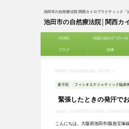
池田市の自然療法院 関西カイロプラクティック「
池田市の自然療法院│関西カ
HOME
当院の紹介(ﾌﾟﾛﾌｨｰﾙ)
ブログ
頭痛
HOME
>
自律神経失調症
>
多汗症
>
多汗症
フィシオエナジェティック臨床
緊張したときの発汗でお
投稿日：2023年5月21日 更新日：
2026年5月1
こんにちは。大阪府池田市/阪急宝塚