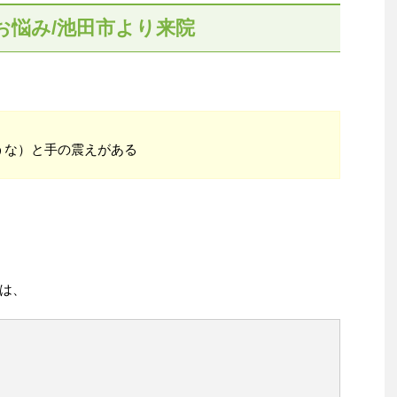
お悩み/池田市より来院
うな）と手の震えがある
は、