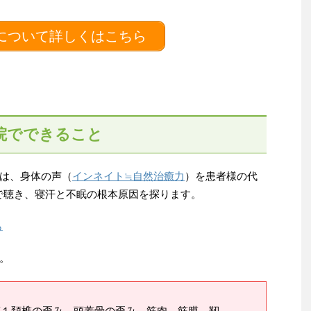
について詳しくはこちら
院でできること
は、身体の声（
インネイト≒自然治癒力
）を患者様の代
で聴き、寝汗と不眠の根本原因を探ります。
ら
。
第１頚椎の歪み、頭蓋骨の歪み、筋肉、筋膜、靭