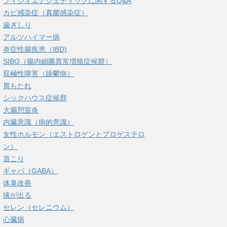
フィシオエナジェティックに関するQ&A
カビ感染症（真菌感染症）
歯ぎしり
アルツハイマー病
炎症性腸疾患（IBD)
SIBO（腸内細菌異常増殖症候群）
双極性障害（躁鬱病）
胃もたれ
シックハウス症候群
大腸憩室炎
内臓意識（病的意識）
女性ホルモン（エストロゲンとプロゲステロ
ン）
首こり
ギャバ（GABA）
体臭改善
痰が出る
セレン（セレニウム）
心臓病