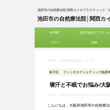
池田市の自然療法院 関西カイロプラクティック「
池田市の自然療法院│関西カ
HOME
当院の紹介(ﾌﾟﾛﾌｨｰﾙ)
ブログ
頭痛
HOME
>
自律神経失調症
>
多汗症
>
多汗症
フィシオエナジェティック臨床
寝汗と不眠でお悩み/大
投稿日：2023年8月28日 更新日：
2026年6月1
こんにちは。大阪府池田市の自然療法