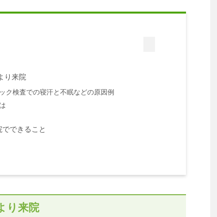
より来院
ック検査での寝汗と不眠などの原因例
は
院でできること
より来院