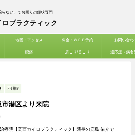
治らない」でお困りの症状専門
イロプラクティック
地図・アクセス
料金・ＷＥＢ予約
お問い合わ
腰痛
肩こり/首こり
適応症（病名
例
不眠症
阪市港区より来院
日
治療院【関西カイロプラクティック】院長の鹿島 佑介で