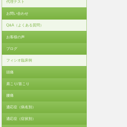
代理テスト
お問い合わせ
Q&A（よくある質問）
お客様の声
ブログ
フィシオ臨床例
頭痛
肩こり/首こり
腰痛
適応症（病名別）
適応症（症状別）