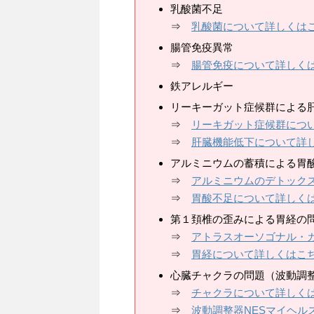
乳酸菌不足
⇒
乳酸菌について詳しくは
腸管免疫異常
⇒
腸管免疫について詳しく
鉄アレルギー
リーキーガット症候群による
⇒
リーキガット症候群につ
⇒
肝臓機能低下について詳
アルミニウムの蓄積による胃
⇒
アルミニウムのデトック
⇒
胃酸不足について詳しく
第１頚椎の歪みによる胃経の
⇒
アトラスオーソゴナル・
⇒
胃経について詳しくはこ
心臓チャクラの問題（波動調整
⇒
チャクラについて詳しく
⇒
波動調整器NESマイヘル