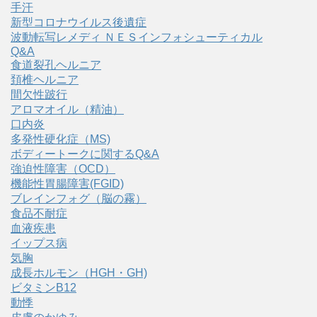
手汗
新型コロナウイルス後遺症
波動転写レメディ ＮＥＳインフォシューティカル
Q&A
食道裂孔ヘルニア
頚椎ヘルニア
間欠性跛行
アロマオイル（精油）
口内炎
多発性硬化症（MS)
ボディートークに関するQ&A
強迫性障害（OCD）
機能性胃腸障害(FGID)
ブレインフォグ（脳の霧）
食品不耐症
血液疾患
イップス病
気胸
成長ホルモン（HGH・GH)
ビタミンB12
動悸