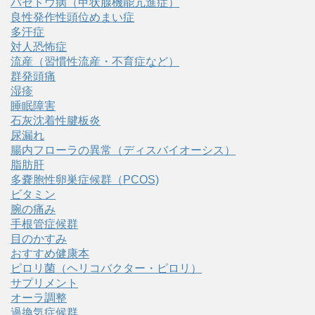
バセドウ病（甲状腺機能亢進症）
良性発作性頭位めまい症
多汗症
対人恐怖症
流産（習慣性流産・不育症など）
群発頭痛
湿疹
睡眠障害
石灰沈着性腱板炎
尿漏れ
腸内フローラの異常（ディスバイオーシス）
脂肪肝
多嚢胞性卵巣症候群（PCOS)
ビタミン
腕の痛み
手根管症候群
目のかすみ
おすすめ健康本
ピロリ菌（ヘリコバクター・ピロリ）
サプリメント
オーラ調整
過換気症候群