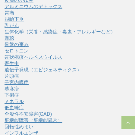
皮膚のかゆみ
アルミニウムのデトックス
胃痛
眼瞼下垂
乳がん
生体化学（栄養・感染症・毒素・アレルギーなど）
難聴
骨盤の歪み
セロトニン
帯状疱疹ヘルペスウイルス
寄生虫
遺伝子発現（エピジェネティクス）
片頭痛
子宮内膜症
蕁麻疹
下痢症
ミネラル
低血糖症
全般性不安障害(GAD)
肝機能障害（肝機能異常）
回転性めまい
インフルエンザ