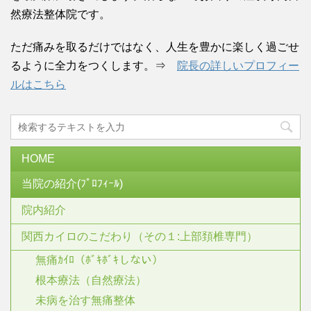
然療法整体院です。
ただ痛みを取るだけではなく、人生を豊かに楽しく過ごせ
るように全力をつくします。⇒
院長の詳しいプロフィー
ルはこちら
HOME
当院の紹介(ﾌﾟﾛﾌｨｰﾙ)
院内紹介
関西カイロのこだわり（その１:上部頚椎専門）
無痛ｶｲﾛ（ﾎﾞｷﾎﾞｷしない）
根本療法（自然療法）
未病を治す無痛整体