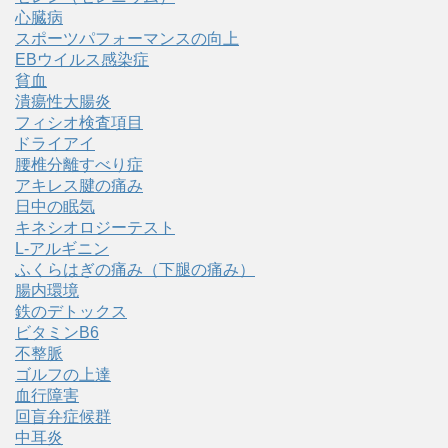
心臓病
スポーツパフォーマンスの向上
EBウイルス感染症
貧血
潰瘍性大腸炎
フィシオ検査項目
ドライアイ
腰椎分離すべり症
アキレス腱の痛み
日中の眠気
キネシオロジーテスト
L-アルギニン
ふくらはぎの痛み（下腿の痛み）
腸内環境
鉄のデトックス
ビタミンB6
不整脈
ゴルフの上達
血行障害
回盲弁症候群
中耳炎