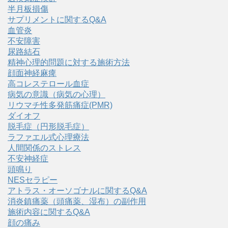
半月板損傷
サプリメントに関するQ&A
血管炎
不安障害
尿路結石
精神心理的問題に対する施術方法
顔面神経麻痺
高コレステロール血症
病気の意識（病気の心理）
リウマチ性多発筋痛症(PMR)
ダイオフ
脱毛症（円形脱毛症）
ラファエル式心理療法
人間関係のストレス
不安神経症
頭鳴り
NESセラピー
アトラス・オーソゴナルに関するQ&A
消炎鎮痛薬（頭痛薬、湿布）の副作用
施術内容に関するQ&A
顔の痛み