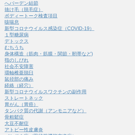
へバーデン結節
抜け毛（脱毛症）
ボディートーク検査項目
咳喘息
新型コロナウイルス感染症（COVID‑19）
１型糖尿病
デトックス
むちうち
身体構造（筋肉・筋膜・関節・靭帯など)
指のしびれ
社会不安障害
環軸椎亜脱臼
鼠径部の痛み
経絡（経穴）
新型コロナウイルスワクチンの副作用
ストレートネック
胃がん（胃癌）
タンパク質の代謝（アンモニアなど）
骨粗鬆症
大豆不耐症
アトピー性皮膚炎