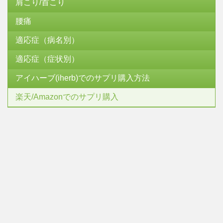
肩こり/首こり
腰痛
適応症（病名別）
適応症（症状別）
アイハーブ(iherb)でのサプリ購入方法
楽天/Amazonでのサプリ購入