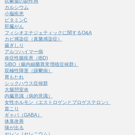
抗鬱薬の副作用
カルシウム
小脳疾患
ビタミンC
肝臓がん
フィシオエナジェティックに関するQ&A
カビ感染症（真菌感染症）
歯ぎしり
アルツハイマー病
炎症性腸疾患（IBD)
SIBO（腸内細菌異常増殖症候群）
双極性障害（躁鬱病）
胃もたれ
シックハウス症候群
大腸憩室炎
内臓意識（病的意識）
女性ホルモン（エストロゲンとプロゲステロン）
首こり
ギャバ（GABA）
体臭改善
痰が出る
セレン（セレニウム）