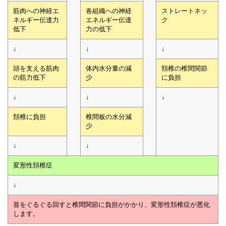
筋肉への神経エ
各組織への神経
ストレートネッ
ネルギー伝達力
エネルギー伝達
ク
低下
力の低下
↓
↓
↓
頭を支える筋肉
体内水分量の減
頚椎の椎間関節
の筋力低下
少
に負担
↓
↓
↓
頚椎に負担
椎間板の水分減
少
↓
↓
変形性頚椎症
↓
首をぐるぐる回すと椎間関節に負担がかかり、変形性頚椎症が悪化
します。