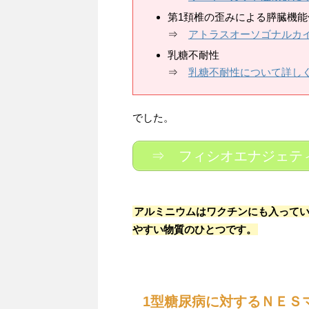
第1頚椎の歪みによる膵臓機能
⇒
アトラスオーソゴナルカ
乳糖不耐性
⇒
乳糖不耐性について詳し
でした。
⇒ フィシオエナジェテ
アルミニウムはワクチンにも入って
やすい物質のひとつです。
1型糖尿病に対するＮＥＳ