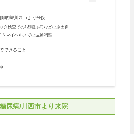
糖尿病/川西市より来院
ック検査での1型糖尿病などの原因例
ＥＳマイヘルスでの波動調整
院でできること
事
糖尿病/川西市より来院