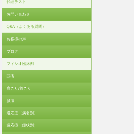
代理テスト
お問い合わせ
Q&A（よくある質問）
お客様の声
ブログ
フィシオ臨床例
頭痛
肩こり/首こり
腰痛
適応症（病名別）
適応症（症状別）