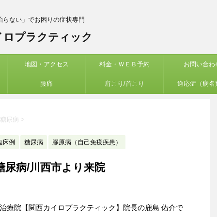
治らない」でお困りの症状専門
イロプラクティック
地図・アクセス
料金・ＷＥＢ予約
お問い合わ
腰痛
肩こり/首こり
適応症（病名
糖尿病
>
臨床例
糖尿病
膠原病（自己免疫疾患）
糖尿病/川西市より来院
治療院【関西カイロプラクティック】院長の鹿島 佑介で