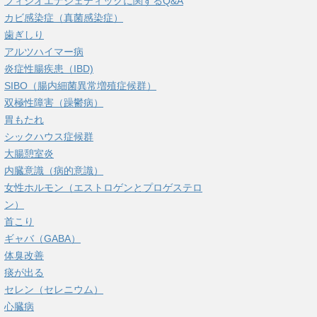
フィシオエナジェティックに関するQ&A
カビ感染症（真菌感染症）
歯ぎしり
アルツハイマー病
炎症性腸疾患（IBD)
SIBO（腸内細菌異常増殖症候群）
双極性障害（躁鬱病）
胃もたれ
シックハウス症候群
大腸憩室炎
内臓意識（病的意識）
女性ホルモン（エストロゲンとプロゲステロ
ン）
首こり
ギャバ（GABA）
体臭改善
痰が出る
セレン（セレニウム）
心臓病