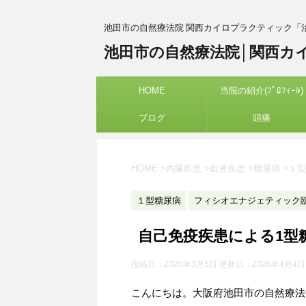
池田市の自然療法院 関西カイロプラクティック「
池田市の自然療法院│関西カ
HOME
当院の紹介(ﾌﾟﾛﾌｨｰﾙ)
ブログ
頭痛
HOME
>
内臓疾患
>
血液疾患
>
糖尿病
>
１型
１型糖尿病
フィシオエナジェティック
自己免疫疾患による1型
投稿日：2020年3月5日 更新日：
2026年4月4日
こんにちは。大阪府池田市の自然療法