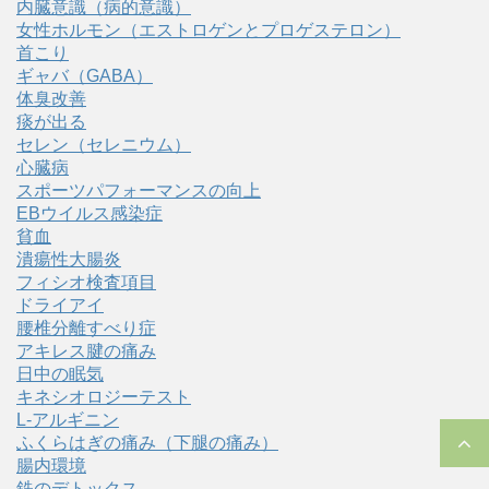
内臓意識（病的意識）
女性ホルモン（エストロゲンとプロゲステロン）
首こり
ギャバ（GABA）
体臭改善
痰が出る
セレン（セレニウム）
心臓病
スポーツパフォーマンスの向上
EBウイルス感染症
貧血
潰瘍性大腸炎
フィシオ検査項目
ドライアイ
腰椎分離すべり症
アキレス腱の痛み
日中の眠気
キネシオロジーテスト
L-アルギニン
ふくらはぎの痛み（下腿の痛み）
腸内環境
鉄のデトックス