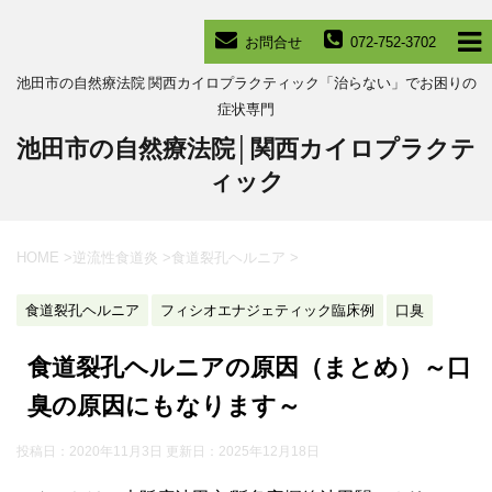
お問合せ
072-752-3702
池田市の自然療法院 関西カイロプラクティック「治らない」でお困りの
症状専門
池田市の自然療法院│関西カイロプラクテ
ィック
HOME
>
逆流性食道炎
>
食道裂孔ヘルニア
>
食道裂孔ヘルニア
フィシオエナジェティック臨床例
口臭
食道裂孔ヘルニアの原因（まとめ）～口
臭の原因にもなります～
投稿日：2020年11月3日 更新日：
2025年12月18日