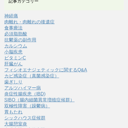
記事カテゴリー
神経痛
肉離れ・肉離れの後遺症
食事療法
必須脂肪酸
抗鬱薬の副作用
カルシウム
小脳疾患
ビタミンC
肝臓がん
フィシオエナジェティックに関するQ&A
カビ感染症（真菌感染症）
歯ぎしり
アルツハイマー病
炎症性腸疾患（IBD)
SIBO（腸内細菌異常増殖症候群）
双極性障害（躁鬱病）
胃もたれ
シックハウス症候群
大腸憩室炎