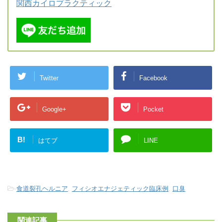
関西カイロプラクティック
Twitter
Facebook
Google+
Pocket
B!
はてブ
LINE
-
食道裂孔ヘルニア
,
フィシオエナジェティック臨床例
,
口臭
関連記事