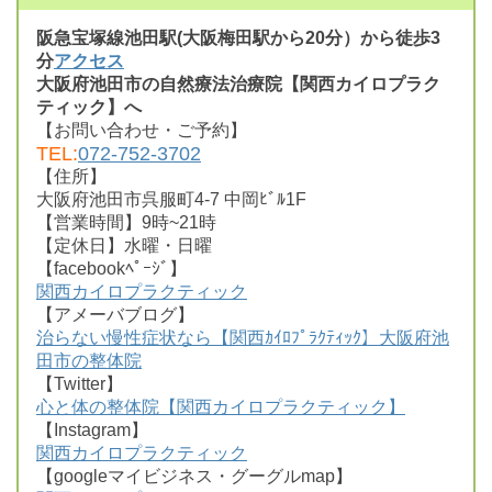
阪急宝塚線池田駅(大阪梅田駅から20分）から徒歩3
分
アクセス
大阪府池田市の自然療法治療院【関西カイロプラク
ティック】へ
【お問い合わせ・ご予約】
TEL:
072-752-3702
【住所】
大阪府池田市呉服町4-7 中岡ﾋﾞﾙ1F
【営業時間】9時~21時
【定休日】水曜・日曜
【facebookﾍﾟｰｼﾞ】
関西カイロプラクティック
【アメーバブログ】
治らない慢性症状なら【関西ｶｲﾛﾌﾟﾗｸﾃｨｯｸ】大阪府池
田市の整体院
【Twitter】
心と体の整体院【関西カイロプラクティック】
【Instagram】
関西カイロプラクティック
【googleマイビジネス・グーグルmap】