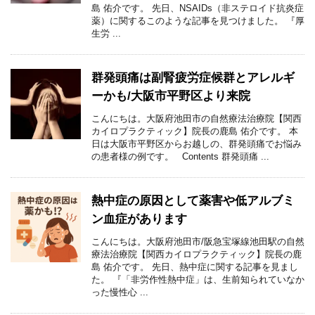
島 佑介です。 先日、NSAIDs（非ステロイド抗炎症
薬）に関するこのような記事を見つけました。 『厚
生労 ...
群発頭痛は副腎疲労症候群とアレルギ
ーかも/大阪市平野区より来院
こんにちは。大阪府池田市の自然療法治療院【関西
カイロプラクティック】院長の鹿島 佑介です。 本
日は大阪市平野区からお越しの、群発頭痛でお悩み
の患者様の例です。 Contents 群発頭痛 ...
熱中症の原因として薬害や低アルブミ
ン血症があります
こんにちは。大阪府池田市/阪急宝塚線池田駅の自然
療法治療院【関西カイロプラクティック】院長の鹿
島 佑介です。 先日、熱中症に関する記事を見まし
た。 『「非労作性熱中症」は、生前知られていなか
った慢性心 ...