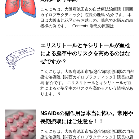
こんにちは。大阪府池田市の自然療法治療院【関西
カイロプラクティック】院長の鹿島 佑介です。 本
日は大阪市此花区からお越しの、喘息でお悩みの患
者様の例です。 Contents 喘息の原因は ...
エリスリトールとキシリトールが血栓
による脳卒中のリスクを高めるのはな
ぜですか？
こんにちは。大阪府池田市/阪急宝塚線池田駅の自然
療法治療院【関西カイロプラクティック】院長の鹿
島 佑介です。 エリスリトールとキシリトールが血
栓によるが脳卒中のリスクを高めるという情報があ
ります。 & ...
NSAIDsの副作用は本当に怖い。常用や
長期摂取にはご注意を！！
こんにちは。大阪府池田市/阪急宝塚線池田駅の自然
療法治療院【関西カイロプラクティック】院長の鹿