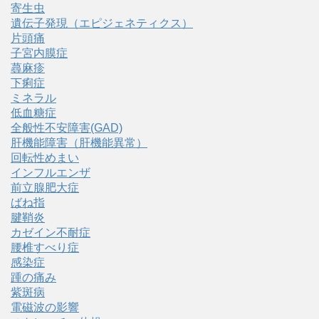
寄生虫
遺伝子発現（エピジェネティクス）
片頭痛
子宮内膜症
蕁麻疹
下痢症
ミネラル
低血糖症
全般性不安障害(GAD)
肝機能障害（肝機能異常）
回転性めまい
インフルエンザ
前立腺肥大症
ばね指
腱鞘炎
カゼイン不耐症
腰椎すべり症
感染症
踵の痛み
紫斑病
電磁波の影響