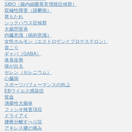
SIBO（腸内細菌異常増殖症候群）
双極性障害（躁鬱病）
胃もたれ
シックハウス症候群
大腸憩室炎
内臓意識（病的意識）
女性ホルモン（エストロゲンとプロゲステロン）
首こり
ギャバ（GABA）
体臭改善
痰が出る
セレン（セレニウム）
心臓病
スポーツパフォーマンスの向上
EBウイルス感染症
貧血
潰瘍性大腸炎
フィシオ検査項目
ドライアイ
腰椎分離すべり症
アキレス腱の痛み