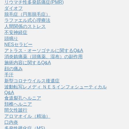
リウマチ性多発筋痛症(PMR)
ダイオフ
脱毛症（円形脱毛症）
ラファエル式心理療法
人間関係のストレス
不安神経症
頭鳴り
NESセラピー
アトラス・オーソゴナルに関するQ&A
消炎鎮痛薬（頭痛薬、湿布）の副作用
施術内容に関するQ&A
顔の痛み
手汗
新型コロナウイルス後遺症
波動転写レメディ ＮＥＳインフォシューティカル
Q&A
食道裂孔ヘルニア
頚椎ヘルニア
間欠性跛行
アロマオイル（精油）
口内炎
多発性硬化症（MS)