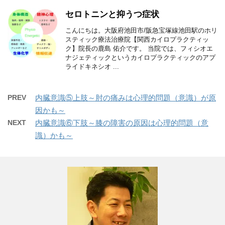
セロトニンと抑うつ症状
こんにちは。大阪府池田市/阪急宝塚線池田駅のホリ
スティック療法治療院【関西カイロプラクティッ
ク】院長の鹿島 佑介です。 当院では、フィシオエ
ナジェティックというカイロプラクティックのアプ
ライドキネシオ ...
PREV
内臓意識⑤上肢～肘の痛みは心理的問題（意識）が原
因かも～
NEXT
内臓意識⑥下肢～膝の障害の原因は心理的問題（意
識）かも～