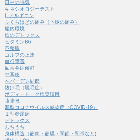
日中の眠気
キネシオロジーテスト
L-アルギニン
ふくらはぎの痛み（下腿の痛み）
腸内環境
鉄のデトックス
ビタミンB6
不整脈
ゴルフの上達
血行障害
回盲弁症候群
中耳炎
へバーデン結節
抜け毛（脱毛症）
ボディートーク検査項目
咳喘息
新型コロナウイルス感染症（COVID‑19）
１型糖尿病
デトックス
むちうち
身体構造（筋肉・筋膜・関節・靭帯など)