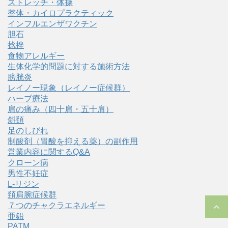
ストレッチ・体操
整体・カイロプラクティック
インフルエンザワクチン
胆石
捻挫
食物アレルギー
生体化学的問題に対する施術方法
膀胱炎
レイノー現象（レイノー症候群）
ハーブ療法
肩の痛み（四十肩・五十肩）
斜頚
足のしびれ
制酸剤（胃酸を抑える薬）の副作用
営業内容に関するQ&A
クローン病
男性不妊症
L-リジン
頚肩腕症候群
７つのチャクラエネルギー
亜鉛
PATM