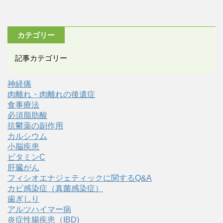
カテゴリー
記事カテゴリー
神経痛
肉離れ・肉離れの後遺症
食事療法
必須脂肪酸
抗鬱薬の副作用
カルシウム
小脳疾患
ビタミンC
肝臓がん
フィシオエナジェティックに関するQ&A
カビ感染症（真菌感染症）
歯ぎしり
アルツハイマー病
炎症性腸疾患（IBD)