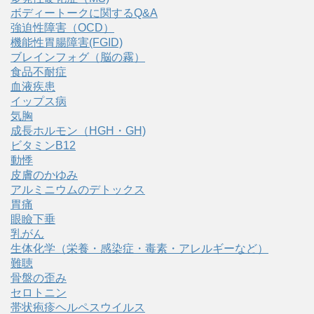
ボディートークに関するQ&A
強迫性障害（OCD）
機能性胃腸障害(FGID)
ブレインフォグ（脳の霧）
食品不耐症
血液疾患
イップス病
気胸
成長ホルモン（HGH・GH)
ビタミンB12
動悸
皮膚のかゆみ
アルミニウムのデトックス
胃痛
眼瞼下垂
乳がん
生体化学（栄養・感染症・毒素・アレルギーなど）
難聴
骨盤の歪み
セロトニン
帯状疱疹ヘルペスウイルス