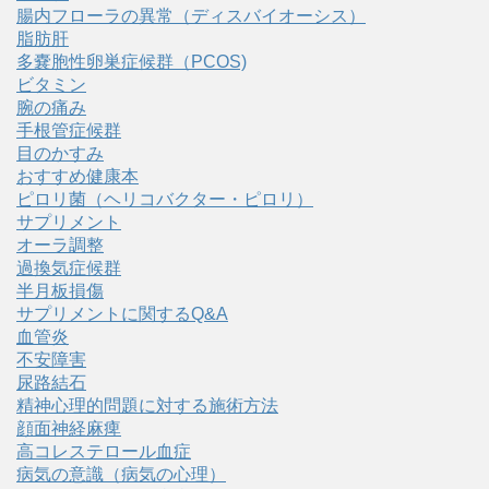
腸内フローラの異常（ディスバイオーシス）
脂肪肝
多嚢胞性卵巣症候群（PCOS)
ビタミン
腕の痛み
手根管症候群
目のかすみ
おすすめ健康本
ピロリ菌（ヘリコバクター・ピロリ）
サプリメント
オーラ調整
過換気症候群
半月板損傷
サプリメントに関するQ&A
血管炎
不安障害
尿路結石
精神心理的問題に対する施術方法
顔面神経麻痺
高コレステロール血症
病気の意識（病気の心理）