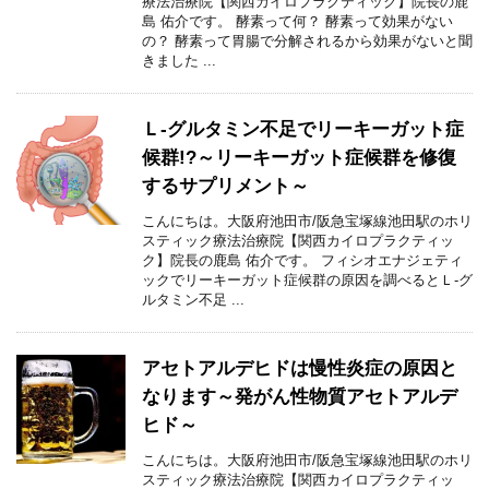
療法治療院【関西カイロプラクティック】院長の鹿
島 佑介です。 酵素って何？ 酵素って効果がない
の？ 酵素って胃腸で分解されるから効果がないと聞
きました ...
Ｌ-グルタミン不足でリーキーガット症
候群!?～リーキーガット症候群を修復
するサプリメント～
こんにちは。大阪府池田市/阪急宝塚線池田駅のホリ
スティック療法治療院【関西カイロプラクティッ
ク】院長の鹿島 佑介です。 フィシオエナジェティ
ックでリーキーガット症候群の原因を調べるとＬ-グ
ルタミン不足 ...
アセトアルデヒドは慢性炎症の原因と
なります～発がん性物質アセトアルデ
ヒド～
こんにちは。大阪府池田市/阪急宝塚線池田駅のホリ
スティック療法治療院【関西カイロプラクティッ