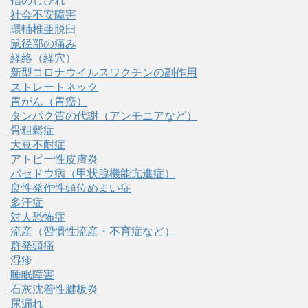
指のしびれ
社会不安障害
環軸椎亜脱臼
鼠径部の痛み
経絡（経穴）
新型コロナウイルスワクチンの副作用
ストレートネック
胃がん（胃癌）
タンパク質の代謝（アンモニアなど）
骨粗鬆症
大豆不耐症
アトピー性皮膚炎
バセドウ病（甲状腺機能亢進症）
良性発作性頭位めまい症
多汗症
対人恐怖症
流産（習慣性流産・不育症など）
群発頭痛
湿疹
睡眠障害
石灰沈着性腱板炎
尿漏れ