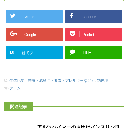
Twitter
Facebook
Google+
Pocket
B!
はてブ
LINE
-
生体化学（栄養・感染症・毒素・アレルギーなど）
,
糖尿病
-
クロム
関連記事
アルツハイマーの原因はインスリン抵