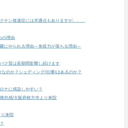
クチン後遺症には共通点もありますが。。。
つの理由
菌にやられる理由～免疫力が落ちる理由～
パク質は長期間影響し続けます
全なのか？シェディング(伝播)はあるのか？
ロナに感染しやすい？
倦怠感/大阪府枚方市より来院
より来院
？