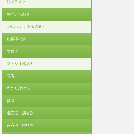
代理テスト
お問い合わせ
Q&A（よくある質問）
お客様の声
ブログ
フィシオ臨床例
頭痛
肩こり/首こり
腰痛
適応症（病名別）
適応症（症状別）