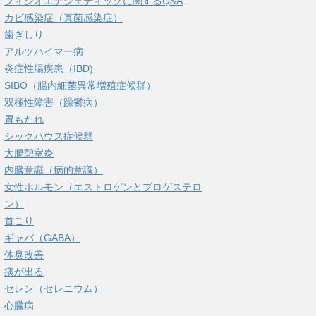
フィシオエナジェティックに関するQ&A
カビ感染症（真菌感染症）
歯ぎしり
アルツハイマー病
炎症性腸疾患（IBD)
SIBO（腸内細菌異常増殖症候群）
双極性障害（躁鬱病）
胃もたれ
シックハウス症候群
大腸憩室炎
内臓意識（病的意識）
女性ホルモン（エストロゲンとプロゲステロ
ン）
首こり
ギャバ（GABA）
体臭改善
痰が出る
セレン（セレニウム）
心臓病