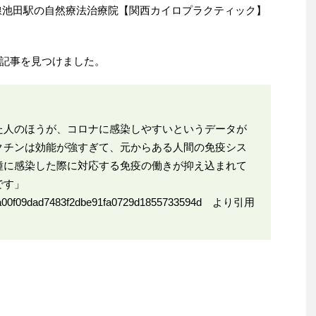
線池田駅の自然療法治療院【関西カイロプラクティック】
記事を見つけました。
た人のほうが、コロナに感染しやすいというデータが
クチンは効能が強すぎて、元からある人間の免疫シス
種に感染した際に対応する免疫の働きが抑え込まれて
です」
/98a00f09dad7483f2dbe91fa0729d1855733594d
より引用