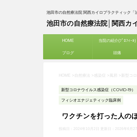
池田市の自然療法院 関西カイロプラクティック「
池田市の自然療法院│関西カ
HOME
当院の紹介(ﾌﾟﾛﾌｨｰﾙ)
ブログ
頭痛
HOME
>
自然療法
>
感染症
>
風邪
>
新型コロ
新型コロナウイルス感染症（COVID‑19）
フィシオエナジェティック臨床例
ワクチンを打った人の
投稿日：2024年10月2日 更新日：
2026年6月2