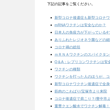
下記の記事をご覧ください。
新型コロナ後遺症も新型コロナワ
mRNAワクチンは安全なのか？
日本人の免疫力が下がっている4
ありふれたレジオネラ菌などの細
コロナ禍の総括
ｍＲＮＡワクチンのスパイクタン
Q＆A：レプリコンワクチンは安
ワクチンの種類
ワクチンを打った人のほうが、コ
新型コロナワクチン後遺症で全身
筋肉のこわばり/宝塚市より来院
コロナ後遺症で肩こり？/豊中市
重曹クエン酸水でワクチン解毒！