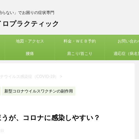
治らない」でお困りの症状専門
イロプラクティック
地図・アクセス
料金・ＷＥＢ予約
お問い合わ
腰痛
肩こり/首こり
適応症（病名
ナウイルス感染症（COVID‑19）
>
新型コロナウイルスワクチンの副作用
ほうが、コロナに感染しやすい？
7日