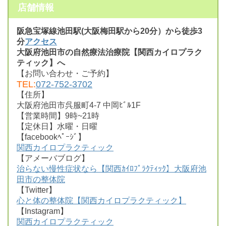
店舗情報
阪急宝塚線池田駅(大阪梅田駅から20分）から徒歩3
分
アクセス
大阪府池田市の自然療法治療院【関西カイロプラク
ティック】へ
【お問い合わせ・ご予約】
TEL:
072-752-3702
【住所】
大阪府池田市呉服町4-7 中岡ﾋﾞﾙ1F
【営業時間】9時~21時
【定休日】水曜・日曜
【facebookﾍﾟｰｼﾞ】
関西カイロプラクティック
【アメーバブログ】
治らない慢性症状なら【関西ｶｲﾛﾌﾟﾗｸﾃｨｯｸ】大阪府池
田市の整体院
【Twitter】
心と体の整体院【関西カイロプラクティック】
【Instagram】
関西カイロプラクティック