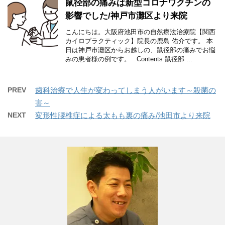
鼠径部の痛みは新型コロナワクチンの
影響でした/神戸市灘区より来院
こんにちは。大阪府池田市の自然療法治療院【関西
カイロプラクティック】院長の鹿島 佑介です。 本
日は神戸市灘区からお越しの、鼠径部の痛みでお悩
みの患者様の例です。 Contents 鼠径部 ...
PREV
歯科治療で人生が変わってしまう人がいます～殺菌の
害～
NEXT
変形性腰椎症による太もも裏の痛み/池田市より来院