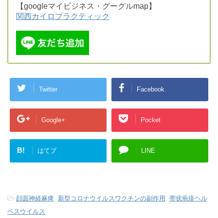
【googleマイビジネス・グーグルmap】
関西カイロプラクティック
Twitter
Facebook
Google+
Pocket
B!
はてブ
LINE
-
顔面神経麻痺
,
新型コロナウイルスワクチンの副作用
,
帯状疱疹ヘル
ペスウイルス