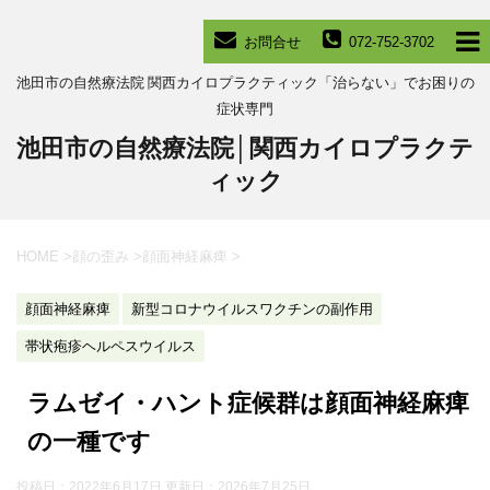
お問合せ
072-752-3702
池田市の自然療法院 関西カイロプラクティック「治らない」でお困りの
症状専門
池田市の自然療法院│関西カイロプラクテ
ィック
HOME
>
顔の歪み
>
顔面神経麻痺
>
顔面神経麻痺
新型コロナウイルスワクチンの副作用
帯状疱疹ヘルペスウイルス
ラムゼイ・ハント症候群は顔面神経麻痺
の一種です
投稿日：2022年6月17日 更新日：
2026年7月25日