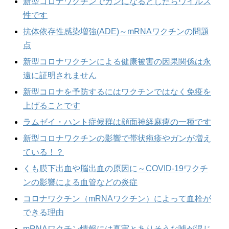
新型コロナワクチンでガンになるとしたらウイルス
性です
抗体依存性感染増強(ADE)～mRNAワクチンの問題
点
新型コロナワクチンによる健康被害の因果関係は永
遠に証明されません
新型コロナを予防するにはワクチンではなく免疫を
上げることです
ラムゼイ・ハント症候群は顔面神経麻痺の一種です
新型コロナワクチンの影響で帯状疱疹やガンが増え
ている！？
くも膜下出血や脳出血の原因に～COVID-19ワクチ
ンの影響による血管などの炎症
コロナワクチン（mRNAワクチン）によって血栓が
できる理由
mRNAワクチン情報には真実とありそうな嘘が混じ