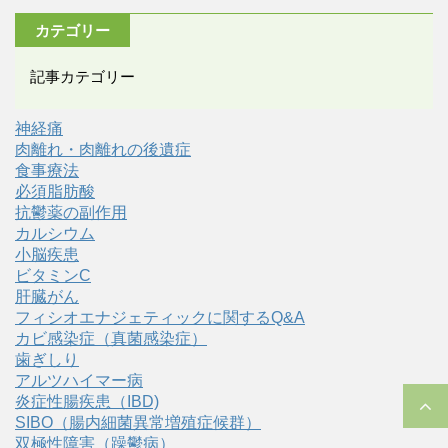
カテゴリー
記事カテゴリー
神経痛
肉離れ・肉離れの後遺症
食事療法
必須脂肪酸
抗鬱薬の副作用
カルシウム
小脳疾患
ビタミンC
肝臓がん
フィシオエナジェティックに関するQ&A
カビ感染症（真菌感染症）
歯ぎしり
アルツハイマー病
炎症性腸疾患（IBD)
SIBO（腸内細菌異常増殖症候群）
双極性障害（躁鬱病）