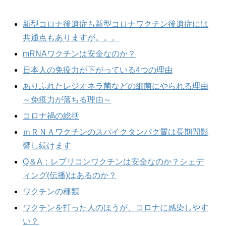
新型コロナ後遺症も新型コロナワクチン後遺症には
共通点もありますが。。。
mRNAワクチンは安全なのか？
日本人の免疫力が下がっている4つの理由
ありふれたレジオネラ菌などの細菌にやられる理由
～免疫力が落ちる理由～
コロナ禍の総括
ｍＲＮＡワクチンのスパイクタンパク質は長期間影
響し続けます
Q＆A：レプリコンワクチンは安全なのか？シェデ
ィング(伝播)はあるのか？
ワクチンの種類
ワクチンを打った人のほうが、コロナに感染しやす
い？