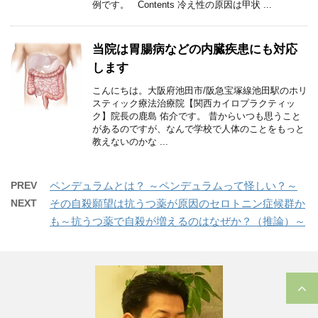
例です。 Contents 冷え性の原因は甲状 ...
当院は胃腸病などの内臓疾患にも対応
します
こんにちは。大阪府池田市/阪急宝塚線池田駅のホリ
スティック療法治療院【関西カイロプラクティッ
ク】院長の鹿島 佑介です。 昔からいつも思うこと
があるのですが、なんで学校で人体のことをもっと
教えないのかな ...
PREV
ペンデュラムとは？ ～ペンデュラムって怪しい？～
NEXT
その自殺願望は抗うつ薬が原因のセロトニン症候群か
も～抗うつ薬で自殺が増えるのはなぜか？（推論）～