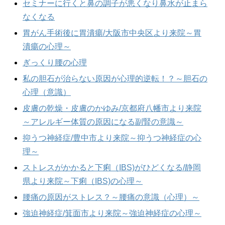
セミナーに行くと鼻の調子が悪くなり鼻水が止まら
なくなる
胃がん手術後に胃潰瘍/大阪市中央区より来院～胃
潰瘍の心理～
ぎっくり腰の心理
私の胆石が治らない原因が心理的逆転！？～胆石の
心理（意識）
皮膚の乾燥・皮膚のかゆみ/京都府八幡市より来院
～アレルギー体質の原因になる副腎の意識～
抑うつ神経症/豊中市より来院～抑うつ神経症の心
理～
ストレスがかかると下痢（IBS)がひどくなる/静岡
県より来院～下痢（IBS)の心理～
腰痛の原因がストレス？～腰痛の意識（心理）～
強迫神経症/箕面市より来院～強迫神経症の心理～