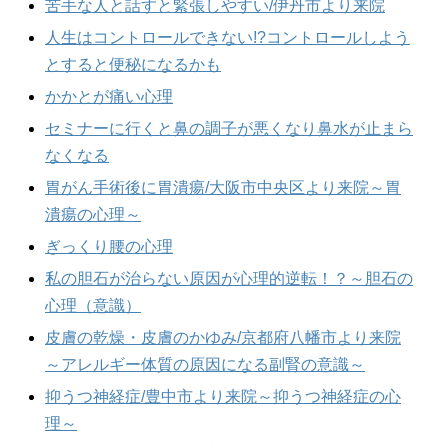
苦手な人と話すと緊張しやすい/伊丹市より来院
人生はコントロールできない!?コントロールしよう
とすると便秘になるかも
かかとが痛い心理
セミナーに行くと鼻の調子が悪くなり鼻水が止まら
なくなる
胃がん手術後に胃潰瘍/大阪市中央区より来院～胃
潰瘍の心理～
ぎっくり腰の心理
私の胆石が治らない原因が心理的逆転！？～胆石の
心理（意識）
皮膚の乾燥・皮膚のかゆみ/京都府八幡市より来院
～アレルギー体質の原因になる副腎の意識～
抑うつ神経症/豊中市より来院～抑うつ神経症の心
理～