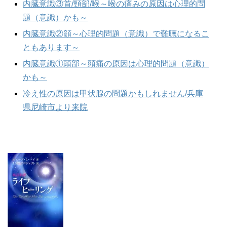
内臓意識③首/頸部/喉～喉の痛みの原因は心理的問
題（意識）かも～
内臓意識②顔～心理的問題（意識）で難聴になるこ
ともあります～
内臓意識①頭部～頭痛の原因は心理的問題（意識）
かも～
冷え性の原因は甲状腺の問題かもしれません/兵庫
県尼崎市より来院