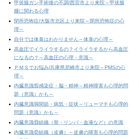
甲状腺ガン手術後の不調/西宮市より来院～甲状腺
腫に関わる心理
閉所恐怖症/大阪市北区より来院～閉所恐怖症の心
理～
自分では体臭はわかりません～体臭の心理～
高血圧でイライラするの？イライラするから高血圧
になるの？～高血圧の心理・意識～
ＰＭＳでお悩み/兵庫県尼崎市より来院～PMSの心
理～
内臓意識⑮感染症・脳・精神～精神障害も心理的問
題（意識）かも～
内臓意識⑭関節・病気・症状～リューマチも心理的
問題（意識）かも～
内臓意識⑬組織（骨・リンパ・血液など）の意識
内臓意識⑫組織（皮膚）～皮膚の障害も心理的問題