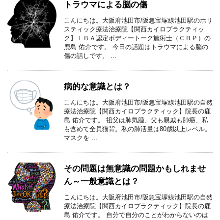
トラウマによる脳の傷
こんにちは。大阪府池田市/阪急宝塚線池田駅のホリ
スティック療法治療院【関西カイロプラクティッ
ク】ＩＢＡ認定ボディートーク施術士（ＣＢＰ）の
鹿島 佑介です。 今日の話題はトラウマによる脳の
傷の話しです。 ...
病的な意識とは？
こんにちは。大阪府池田市/阪急宝塚線池田駅の自然
療法治療院【関西カイロプラクティック】院長の鹿
島 佑介です。 祖父は肺気腫、父も親戚も肺癌、私
も含めて全員猫背。私の肺活量は80歳以上レベル。
マスクを ...
その問題は無意識の問題かもしれませ
ん～一般意識とは？
こんにちは。大阪府池田市/阪急宝塚線池田駅の自然
療法治療院【関西カイロプラクティック】院長の鹿
島 佑介です。 自分で自分のことがわからないのは