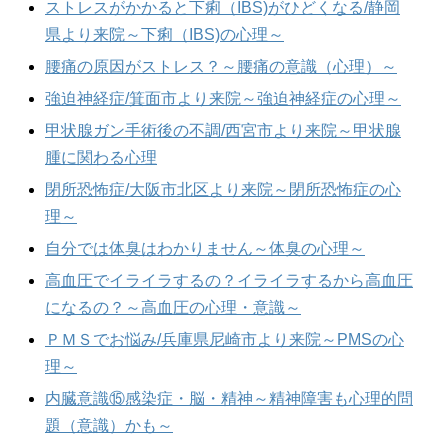
ストレスがかかると下痢（IBS)がひどくなる/静岡
県より来院～下痢（IBS)の心理～
腰痛の原因がストレス？～腰痛の意識（心理）～
強迫神経症/箕面市より来院～強迫神経症の心理～
甲状腺ガン手術後の不調/西宮市より来院～甲状腺
腫に関わる心理
閉所恐怖症/大阪市北区より来院～閉所恐怖症の心
理～
自分では体臭はわかりません～体臭の心理～
高血圧でイライラするの？イライラするから高血圧
になるの？～高血圧の心理・意識～
ＰＭＳでお悩み/兵庫県尼崎市より来院～PMSの心
理～
内臓意識⑮感染症・脳・精神～精神障害も心理的問
題（意識）かも～