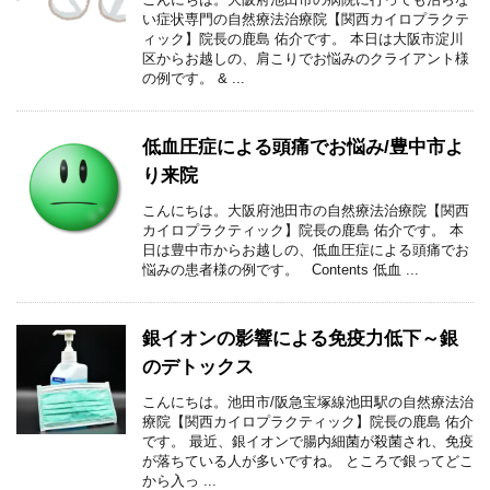
い症状専門の自然療法治療院【関西カイロプラクテ
ィック】院長の鹿島 佑介です。 本日は大阪市淀川
区からお越しの、肩こりでお悩みのクライアント様
の例です。 & ...
低血圧症による頭痛でお悩み/豊中市よ
り来院
こんにちは。大阪府池田市の自然療法治療院【関西
カイロプラクティック】院長の鹿島 佑介です。 本
日は豊中市からお越しの、低血圧症による頭痛でお
悩みの患者様の例です。 Contents 低血 ...
銀イオンの影響による免疫力低下～銀
のデトックス
こんにちは。池田市/阪急宝塚線池田駅の自然療法治
療院【関西カイロプラクティック】院長の鹿島 佑介
です。 最近、銀イオンで腸内細菌が殺菌され、免疫
が落ちている人が多いですね。 ところで銀ってどこ
から入っ ...