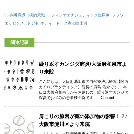
-
内臓意識（病的意識）
,
フィシオエナジェティック臨床例
,
フラワー
エッセンス
,
冷え性
,
ボディートーク療法臨床例
関連記事
繰り返すカンジダ膣炎/大阪府和泉市よ
り来院
こんにちは。大阪府池田市の自然療法治療院【関西
カイロプラクティック】院長の鹿島 佑介です。 本
日は大阪府和泉市からお越しの、繰り返すカンジダ
膣炎でお悩みの患者様の例です。 Content ...
肩こりの原因が薬の添加物の影響！？/
大阪市淀川区より来院
こんにちは。大阪府池田市の病院に行っても治らな