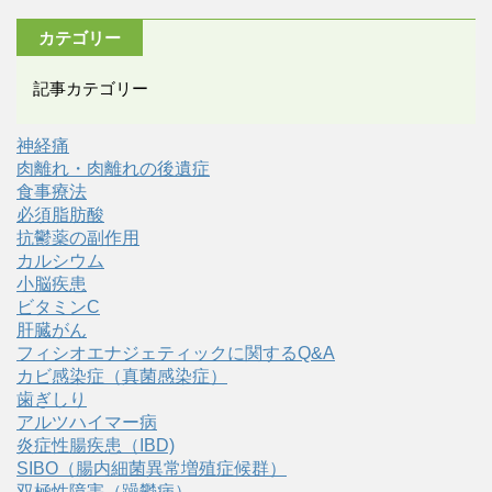
カテゴリー
記事カテゴリー
神経痛
肉離れ・肉離れの後遺症
食事療法
必須脂肪酸
抗鬱薬の副作用
カルシウム
小脳疾患
ビタミンC
肝臓がん
フィシオエナジェティックに関するQ&A
カビ感染症（真菌感染症）
歯ぎしり
アルツハイマー病
炎症性腸疾患（IBD)
SIBO（腸内細菌異常増殖症候群）
双極性障害（躁鬱病）