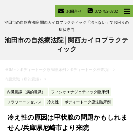
お問合せ
072-752-3702
池田市の自然療法院 関西カイロプラクティック「治らない」でお困りの
症状専門
池田市の自然療法院│関西カイロプラクテ
ィック
HOME
>
ボディートーク療法臨床例
>
ボディートーク検査項目
>
内臓意識（病的意識）
>
内臓意識（病的意識）
フィシオエナジェティック臨床例
フラワーエッセンス
冷え性
ボディートーク療法臨床例
冷え性の原因は甲状腺の問題かもしれま
せん/兵庫県尼崎市より来院