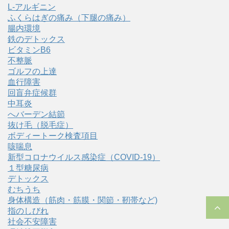
L-アルギニン
ふくらはぎの痛み（下腿の痛み）
腸内環境
鉄のデトックス
ビタミンB6
不整脈
ゴルフの上達
血行障害
回盲弁症候群
中耳炎
へバーデン結節
抜け毛（脱毛症）
ボディートーク検査項目
咳喘息
新型コロナウイルス感染症（COVID‑19）
１型糖尿病
デトックス
むちうち
身体構造（筋肉・筋膜・関節・靭帯など)
指のしびれ
社会不安障害