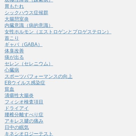
胃もたれ
シックハウス症候群
大腸憩室炎
内臓意識（病的意識）
女性ホルモン（エストロゲンとプロゲステロン）
首こり
ギャバ（GABA）
体臭改善
痰が出る
セレン（セレニウム）
心臓病
スポーツパフォーマンスの向上
EBウイルス感染症
貧血
潰瘍性大腸炎
フィシオ検査項目
ドライアイ
腰椎分離すべり症
アキレス腱の痛み
日中の眠気
キネシオロジーテスト