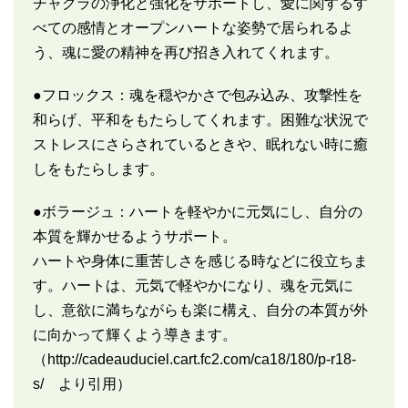
チャクラの浄化と強化をサポートし、愛に関するす
べての感情とオープンハートな姿勢で居られるよ
う、魂に愛の精神を再び招き入れてくれます。
●フロックス：魂を穏やかさで包み込み、攻撃性を
和らげ、平和をもたらしてくれます。困難な状況で
ストレスにさらされているときや、眠れない時に癒
しをもたらします。
●ボラージュ：ハートを軽やかに元気にし、自分の
本質を輝かせるようサポート。
ハートや身体に重苦しさを感じる時などに役立ちま
す。ハートは、元気で軽やかになり、魂を元気に
し、意欲に満ちながらも楽に構え、自分の本質が外
に向かって輝くよう導きます。
（
http://cadeauduciel.cart.fc2.com/ca18/180/p-r18-
s/
より引用）