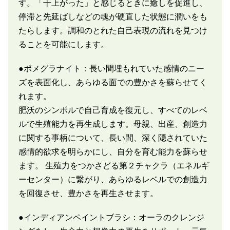
す。「干上がった」と感じるときに癒しを促進し、
停滞と先延ばしなどの魂が硬直した状態に潤いをも
たらします。調和のとれた自己表現の流れを見つけ
ることを可能にします。
●ポメグラナイト：長い間埋もれていた感情のニー
ズを表面化し、あらゆる面での豊かさを蘇らせてく
れます。
肥沃のシンボルで自己育成を復元し、すべてのレベ
ルで生殖能力を再生成します。母親、出産、創造力
に関する事柄について、長い間、深く隠されていた
感情的欲求を明らかにし、自分を育む能力を蘇らせ
ます。 生殖力をつかさどる第２チャクラ（エネルギ
ーセンター）に繋がり、あらゆるレベルでの創造力
を回復させ、豊かさを再生させます。
●インディアンペイントブラシ：オーラのクレンジ