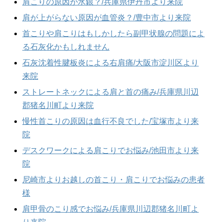
肩こりの原因が水銀？/兵庫県伊丹市より来院
肩が上がらない原因が血管炎？/豊中市より来院
首こりや肩こりはもしかしたら副甲状腺の問題によ
る石灰化かもしれません
石灰沈着性腱板炎による右肩痛/大阪市淀川区より
来院
ストレートネックによる肩と首の痛み/兵庫県川辺
郡猪名川町より来院
慢性首こりの原因は血行不良でした/宝塚市より来
院
デスクワークによる肩こりでお悩み/池田市より来
院
尼崎市よりお越しの首こり・肩こりでお悩みの患者
様
肩甲骨のこり感でお悩み/兵庫県川辺郡猪名川町よ