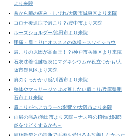
より来院
首から腕の痛み・しびれ/大阪市城東区より来院
コロナ後遺症で肩こり？/豊中市より来院
ルーズショルダー/池田市より来院
腰痛・肩こりにオススメの体操～スワイショウ
肩こりの原因が高血圧！？/神戸市兵庫区より来院
石灰沈着性腱板炎にマグネシウムが役立つかも/大
阪市鶴見区より来院
肩の引っかかり感/川西市より来院
整体やマッサージでは改善しない肩こり/兵庫県明
石市より来院
肩こりがヘアカラーの影響？/大阪市より来院
両肩の痛み/池田市より来院～ナス科の植物は関節
炎をひどくするかも～
腱板断裂との診断で手術を受けるも改善しなかった