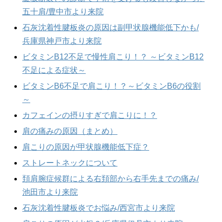
五十肩/豊中市より来院
石灰沈着性腱板炎の原因は副甲状腺機能低下かも/
兵庫県神戸市より来院
ビタミンB12不足で慢性肩こり！？ ～ビタミンB12
不足による症状～
ビタミンB6不足で肩こり！？～ビタミンB6の役割
～
カフェインの摂りすぎで肩こりに！？
肩の痛みの原因（まとめ）
肩こりの原因が甲状腺機能低下症？
ストレートネックについて
頚肩腕症候群による右頚部から右手先までの痛み/
池田市より来院
石灰沈着性腱板炎でお悩み/西宮市より来院