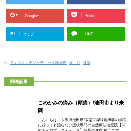
Google+
Pocket
B!
はてブ
LINE
-
フィシオエナジェティック臨床例
,
肩こり
,
腰痛
関連記事
こめかみの痛み（頭痛）/池田市より来
院
こんにちは。大阪府池田市/阪急宝塚線池田駅の病院
に行っても治らない症状専門の自然療法治療院【関
西カイロプラクティック】院長の鹿島 佑介です。