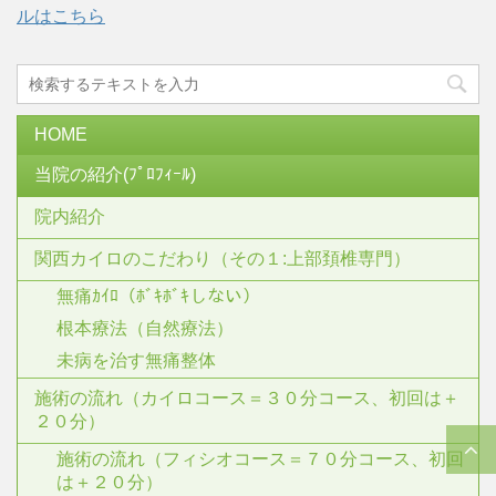
ルはこちら
HOME
当院の紹介(ﾌﾟﾛﾌｨｰﾙ)
院内紹介
関西カイロのこだわり（その１:上部頚椎専門）
無痛ｶｲﾛ（ﾎﾞｷﾎﾞｷしない）
根本療法（自然療法）
未病を治す無痛整体
施術の流れ（カイロコース＝３０分コース、初回は＋
２０分）
施術の流れ（フィシオコース＝７０分コース、初回
は＋２０分）