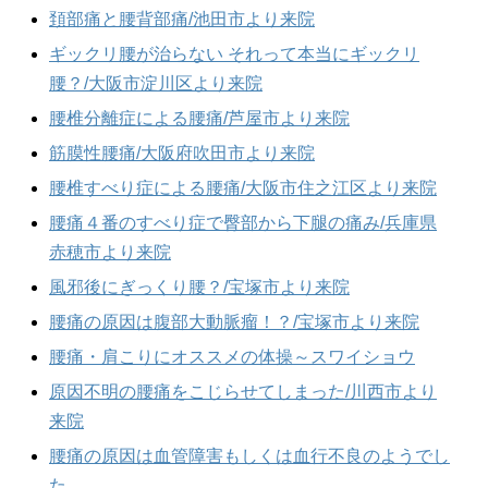
頚部痛と腰背部痛/池田市より来院
ギックリ腰が治らない それって本当にギックリ
腰？/大阪市淀川区より来院
腰椎分離症による腰痛/芦屋市より来院
筋膜性腰痛/大阪府吹田市より来院
腰椎すべり症による腰痛/大阪市住之江区より来院
腰痛４番のすべり症で臀部から下腿の痛み/兵庫県
赤穂市より来院
風邪後にぎっくり腰？/宝塚市より来院
腰痛の原因は腹部大動脈瘤！？/宝塚市より来院
腰痛・肩こりにオススメの体操～スワイショウ
原因不明の腰痛をこじらせてしまった/川西市より
来院
腰痛の原因は血管障害もしくは血行不良のようでし
た