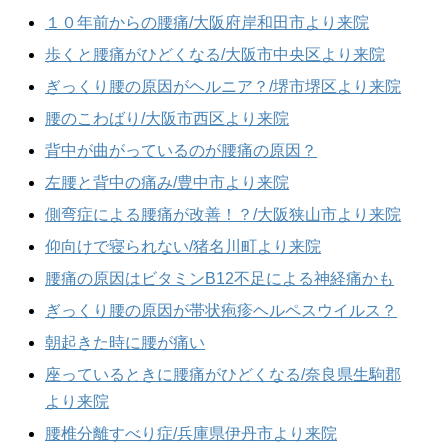
１０年前からの腰痛/大阪府岸和田市より来院
歩くと腰痛がひどくなる/大阪市中央区より来院
ぎっくり腰の原因がヘルニア？/堺市堺区より来院
腰のこわばり/大阪市西区より来院
背中が曲がっているのが腰痛の原因？
左腰と背中の痛み/豊中市より来院
側弯症による腰痛が改善！？/大阪狭山市より来院
仰向けで寝られない/猪名川町より来院
腰痛の原因はビタミンB12不足による神経痛かも
ぎっくり腰の原因が帯状疱疹ヘルペスウイルス？
朝起きた時に腰が痛い
座っているときに腰痛がひどくなる/奈良県生駒郡
より来院
腰椎分離すべり症/兵庫県伊丹市より来院