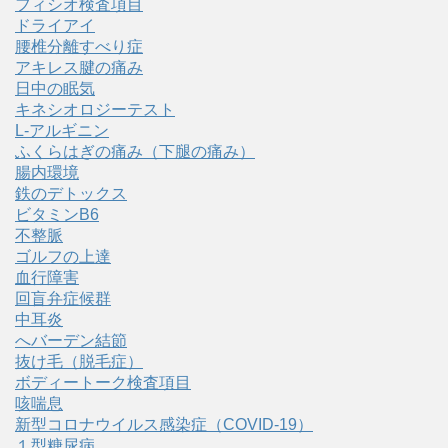
フィシオ検査項目
ドライアイ
腰椎分離すべり症
アキレス腱の痛み
日中の眠気
キネシオロジーテスト
L-アルギニン
ふくらはぎの痛み（下腿の痛み）
腸内環境
鉄のデトックス
ビタミンB6
不整脈
ゴルフの上達
血行障害
回盲弁症候群
中耳炎
へバーデン結節
抜け毛（脱毛症）
ボディートーク検査項目
咳喘息
新型コロナウイルス感染症（COVID‑19）
１型糖尿病