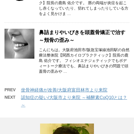
ク】院長の鹿島 佑介です。 唇の両端が炎症を起こ
し赤くなっていたり、切れてしまったりしている方
をよく見かけま ...
鼻詰まりやいびきを頭蓋骨矯正で治す
～頬骨の歪み～
こんにちは。大阪府池田市/阪急宝塚線池田駅の自然
療法整体院【関西カイロプラクティック】院長の鹿
島 佑介です。 フィシオエナジェティックでもボデ
ィートーク療法でも、鼻詰まりやいびきの問題で頭
蓋骨の歪みや ...
PREV
坐骨神経痛が改善/大阪府富田林市より来院
NEXT
認知症の疑い/大阪市より来院 ～補酵素CoQ10とは？
～