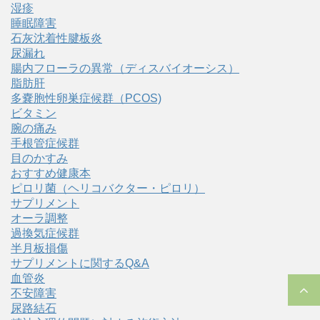
湿疹
睡眠障害
石灰沈着性腱板炎
尿漏れ
腸内フローラの異常（ディスバイオーシス）
脂肪肝
多嚢胞性卵巣症候群（PCOS)
ビタミン
腕の痛み
手根管症候群
目のかすみ
おすすめ健康本
ピロリ菌（ヘリコバクター・ピロリ）
サプリメント
オーラ調整
過換気症候群
半月板損傷
サプリメントに関するQ&A
血管炎
不安障害
尿路結石