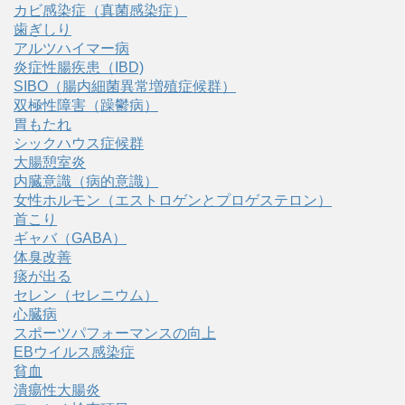
カビ感染症（真菌感染症）
歯ぎしり
アルツハイマー病
炎症性腸疾患（IBD)
SIBO（腸内細菌異常増殖症候群）
双極性障害（躁鬱病）
胃もたれ
シックハウス症候群
大腸憩室炎
内臓意識（病的意識）
女性ホルモン（エストロゲンとプロゲステロン）
首こり
ギャバ（GABA）
体臭改善
痰が出る
セレン（セレニウム）
心臓病
スポーツパフォーマンスの向上
EBウイルス感染症
貧血
潰瘍性大腸炎