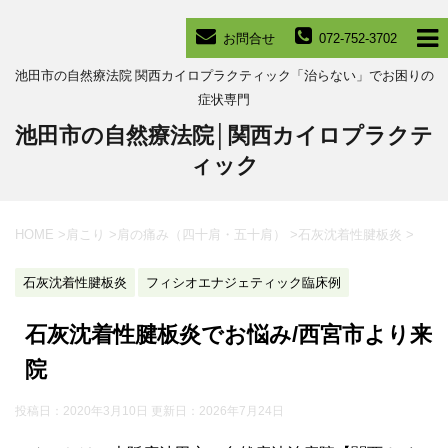
お問合せ
072-752-3702
池田市の自然療法院 関西カイロプラクティック「治らない」でお困りの
症状専門
池田市の自然療法院│関西カイロプラクテ
ィック
HOME
>
肩こり
>
肩の痛み（四十肩・五十肩）
>
石灰沈着性腱板炎
>
石灰沈着性腱板炎
フィシオエナジェティック臨床例
石灰沈着性腱板炎でお悩み/西宮市より来
院
投稿日：2020年3月10日 更新日：
2026年7月24日