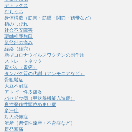
デトックス
むちうち
身体構造（筋肉・筋膜・関節・靭帯など)
指のしびれ
社会不安障害
環軸椎亜脱臼
鼠径部の痛み
経絡（経穴）
新型コロナウイルスワクチンの副作用
ストレートネック
胃がん（胃癌）
タンパク質の代謝（アンモニアなど）
骨粗鬆症
大豆不耐症
アトピー性皮膚炎
バセドウ病（甲状腺機能亢進症）
良性発作性頭位めまい症
多汗症
対人恐怖症
流産（習慣性流産・不育症など）
群発頭痛