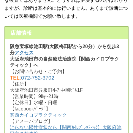
な検査ではありません。どうすれば解決するのかはわかり
ますが、診断は基本的には行いません。あくまで診断につ
いては医療機関でお願い致します。
店舗情報
阪急宝塚線池田駅(大阪梅田駅から20分）から徒歩3
分
アクセス
大阪府池田市の自然療法治療院【関西カイロプラク
ティック】へ
【お問い合わせ・ご予約】
TEL:
072-752-3702
【住所】
大阪府池田市呉服町4-7 中岡ﾋﾞﾙ1F
【営業時間】9時~21時
【定休日】水曜・日曜
【facebookﾍﾟｰｼﾞ】
関西カイロプラクティック
【アメーバブログ】
治らない慢性症状なら【関西ｶｲﾛﾌﾟﾗｸﾃｨｯｸ】大阪府池