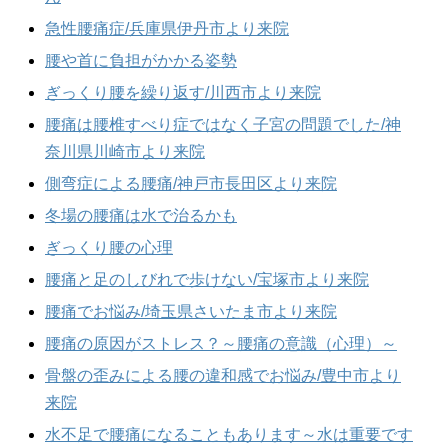
急性腰痛症/兵庫県伊丹市より来院
腰や首に負担がかかる姿勢
ぎっくり腰を繰り返す/川西市より来院
腰痛は腰椎すべり症ではなく子宮の問題でした/神
奈川県川崎市より来院
側弯症による腰痛/神戸市長田区より来院
冬場の腰痛は水で治るかも
ぎっくり腰の心理
腰痛と足のしびれで歩けない/宝塚市より来院
腰痛でお悩み/埼玉県さいたま市より来院
腰痛の原因がストレス？～腰痛の意識（心理）～
骨盤の歪みによる腰の違和感でお悩み/豊中市より
来院
水不足で腰痛になることもあります～水は重要です