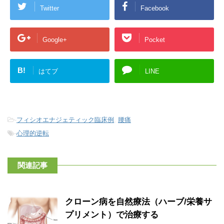
Twitter
Facebook
Google+
Pocket
B!
はてブ
LINE
-
フィシオエナジェティック臨床例
,
腰痛
-
心理的逆転
関連記事
クローン病を自然療法（ハーブ/栄養サ
プリメント）で治療する