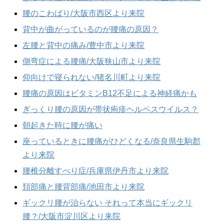
腰のこわばり/大阪市西区より来院
背中が曲がっているのが腰痛の原因？
左腰と背中の痛み/豊中市より来院
側弯症による腰痛/大阪狭山市より来院
仰向けで寝られない/猪名川町より来院
腰痛の原因はビタミンB12不足による神経痛かも
ぎっくり腰の原因が帯状疱疹ヘルペスウイルス？
朝起きた時に腰が痛い
座っているときに腰痛がひどくなる/奈良県生駒郡
より来院
腰椎分離すべり症/兵庫県伊丹市より来院
頚部痛と腰背部痛/池田市より来院
ギックリ腰が治らない それって本当にギックリ
腰？/大阪市淀川区より来院