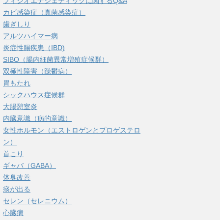
フィシオエナジェティックに関するQ&A
カビ感染症（真菌感染症）
歯ぎしり
アルツハイマー病
炎症性腸疾患（IBD)
SIBO（腸内細菌異常増殖症候群）
双極性障害（躁鬱病）
胃もたれ
シックハウス症候群
大腸憩室炎
内臓意識（病的意識）
女性ホルモン（エストロゲンとプロゲステロ
ン）
首こり
ギャバ（GABA）
体臭改善
痰が出る
セレン（セレニウム）
心臓病