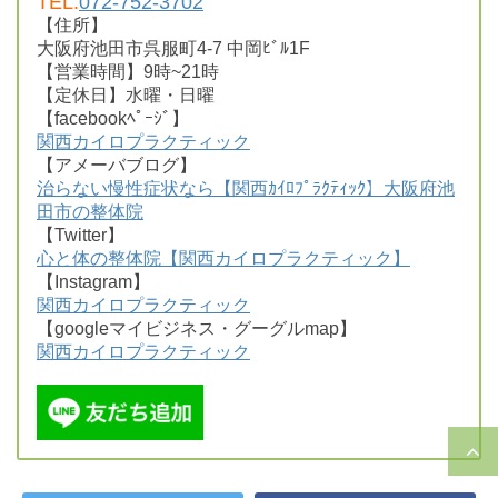
TEL:
072-752-3702
【住所】
大阪府池田市呉服町4-7 中岡ﾋﾞﾙ1F
【営業時間】9時~21時
【定休日】水曜・日曜
【facebookﾍﾟｰｼﾞ】
関西カイロプラクティック
【アメーバブログ】
治らない慢性症状なら【関西ｶｲﾛﾌﾟﾗｸﾃｨｯｸ】大阪府池
田市の整体院
【Twitter】
心と体の整体院【関西カイロプラクティック】
【Instagram】
関西カイロプラクティック
【googleマイビジネス・グーグルmap】
関西カイロプラクティック