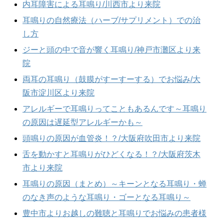
内耳障害による耳鳴り/川西市より来院
耳鳴りの自然療法（ハーブ/サプリメント）での治
し方
ジーと頭の中で音が響く耳鳴り/神戸市灘区より来
院
両耳の耳鳴り（鼓膜がすーすーする）でお悩み/大
阪市淀川区より来院
アレルギーで耳鳴りってこともあるんです～耳鳴り
の原因は遅延型アレルギーかも～
頭鳴りの原因が血管炎！？/大阪府吹田市より来院
舌を動かすと耳鳴りがひどくなる！？/大阪府茨木
市より来院
耳鳴りの原因（まとめ）～キーンとなる耳鳴り・蝉
のなき声のような耳鳴り・ゴーとなる耳鳴り～
豊中市よりお越しの難聴と耳鳴りでお悩みの患者様