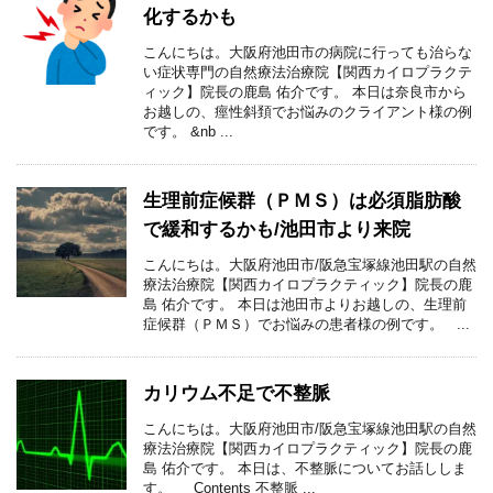
化するかも
こんにちは。大阪府池田市の病院に行っても治らな
い症状専門の自然療法治療院【関西カイロプラクテ
ィック】院長の鹿島 佑介です。 本日は奈良市から
お越しの、痙性斜頚でお悩みのクライアント様の例
です。 &nb ...
生理前症候群（ＰＭＳ）は必須脂肪酸
で緩和するかも/池田市より来院
こんにちは。大阪府池田市/阪急宝塚線池田駅の自然
療法治療院【関西カイロプラクティック】院長の鹿
島 佑介です。 本日は池田市よりお越しの、生理前
症候群（ＰＭＳ）でお悩みの患者様の例です。 ...
カリウム不足で不整脈
こんにちは。大阪府池田市/阪急宝塚線池田駅の自然
療法治療院【関西カイロプラクティック】院長の鹿
島 佑介です。 本日は、不整脈についてお話ししま
す。 Contents 不整脈 ...