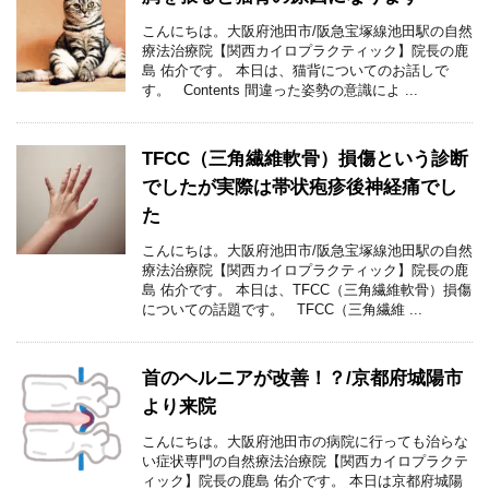
こんにちは。大阪府池田市/阪急宝塚線池田駅の自然
療法治療院【関西カイロプラクティック】院長の鹿
島 佑介です。 本日は、猫背についてのお話しで
す。 Contents 間違った姿勢の意識によ ...
TFCC（三角繊維軟骨）損傷という診断
でしたが実際は帯状疱疹後神経痛でし
た
こんにちは。大阪府池田市/阪急宝塚線池田駅の自然
療法治療院【関西カイロプラクティック】院長の鹿
島 佑介です。 本日は、TFCC（三角繊維軟骨）損傷
についての話題です。 TFCC（三角繊維 ...
首のヘルニアが改善！？/京都府城陽市
より来院
こんにちは。大阪府池田市の病院に行っても治らな
い症状専門の自然療法治療院【関西カイロプラクテ
ィック】院長の鹿島 佑介です。 本日は京都府城陽