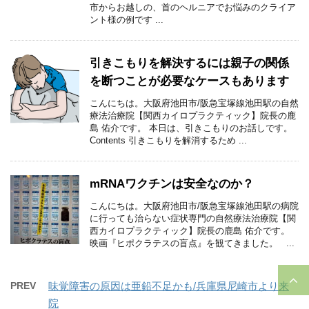
市からお越しの、首のヘルニアでお悩みのクライア
ント様の例です ...
引きこもりを解決するには親子の関係
を断つことが必要なケースもあります
こんにちは。大阪府池田市/阪急宝塚線池田駅の自然
療法治療院【関西カイロプラクティック】院長の鹿
島 佑介です。 本日は、引きこもりのお話しです。
Contents 引きこもりを解消するため ...
mRNAワクチンは安全なのか？
こんにちは。大阪府池田市/阪急宝塚線池田駅の病院
に行っても治らない症状専門の自然療法治療院【関
西カイロプラクティック】院長の鹿島 佑介です。
映画『ヒポクラテスの盲点』を観てきました。 ...
PREV
味覚障害の原因は亜鉛不足かも/兵庫県尼崎市より来
院