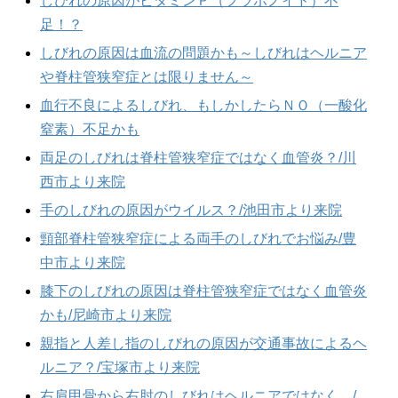
しびれの原因がビタミンＰ（フラボノイド）不
足！？
しびれの原因は血流の問題かも～しびれはヘルニア
や脊柱管狭窄症とは限りません～
血行不良によるしびれ、もしかしたらＮＯ（一酸化
窒素）不足かも
両足のしびれは脊柱管狭窄症ではなく血管炎？/川
西市より来院
手のしびれの原因がウイルス？/池田市より来院
頸部脊柱管狭窄症による両手のしびれでお悩み/豊
中市より来院
膝下のしびれの原因は脊柱管狭窄症ではなく血管炎
かも/尼崎市より来院
親指と人差し指のしびれの原因が交通事故によるヘ
ルニア？/宝塚市より来院
右肩甲骨から右肘のしびれはヘルニアではなく…/