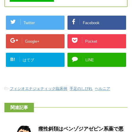
Twitter
Facebook
Google+
Pocket
B!
はてブ
LINE
-
フィシオエナジェティック臨床例
,
手足のしびれ
,
ヘルニア
関連記事
痙性斜頚はベンゾジアゼピン系薬で悪