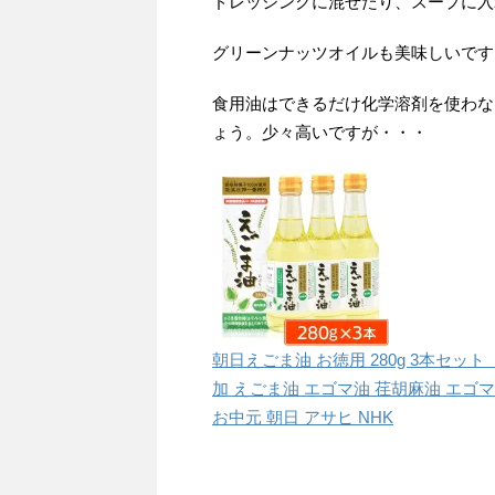
ドレッシングに混ぜたり、スープに入
グリーンナッツオイルも美味しいです
食用油はできるだけ化学溶剤を使わな
ょう。少々高いですが・・・
朝日えごま油 お徳用 280g 3本セッ
加 えごま油 エゴマ油 荏胡麻油 エゴ
お中元 朝日 アサヒ NHK