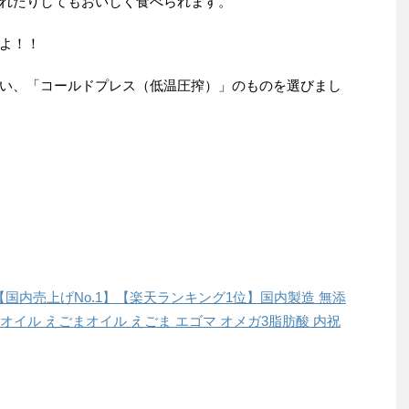
れたりしてもおいしく食べられます。
よ！！
い、「コールドプレス（低温圧搾）」のものを選びまし
ト【国内売上げNo.1】【楽天ランキング1位】国内製造 無添
マオイル えごまオイル えごま エゴマ オメガ3脂肪酸 内祝