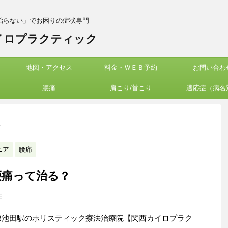
治らない」でお困りの症状専門
イロプラクティック
地図・アクセス
料金・ＷＥＢ予約
お問い合わ
腰痛
肩こり/首こり
適応症（病名
>
ニア
腰痛
腰痛って治る？
日
線池田駅のホリスティック療法治療院【関西カイロプラク