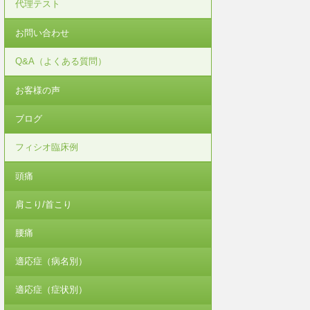
代理テスト
お問い合わせ
Q&A（よくある質問）
お客様の声
ブログ
フィシオ臨床例
頭痛
肩こり/首こり
腰痛
適応症（病名別）
適応症（症状別）