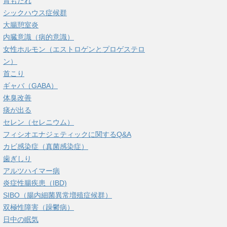
胃もたれ
シックハウス症候群
大腸憩室炎
内臓意識（病的意識）
女性ホルモン（エストロゲンとプロゲステロ
ン）
首こり
ギャバ（GABA）
体臭改善
痰が出る
セレン（セレニウム）
フィシオエナジェティックに関するQ&A
カビ感染症（真菌感染症）
歯ぎしり
アルツハイマー病
炎症性腸疾患（IBD)
SIBO（腸内細菌異常増殖症候群）
双極性障害（躁鬱病）
日中の眠気