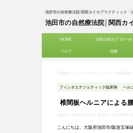
池田市の自然療法院 関西カイロプラクティック「
池田市の自然療法院│関西カ
HOME
当院の紹介(ﾌﾟﾛﾌｨｰﾙ)
ブログ
頭痛
HOME
>
フィシオエナジェティック臨床例
フィシオエナジェティック臨床例
ヘル
椎間板ヘルニアによる
投稿日：2020年11月2日 更新日：
2026年8月7
こんにちは。大阪府池田市/阪急宝塚