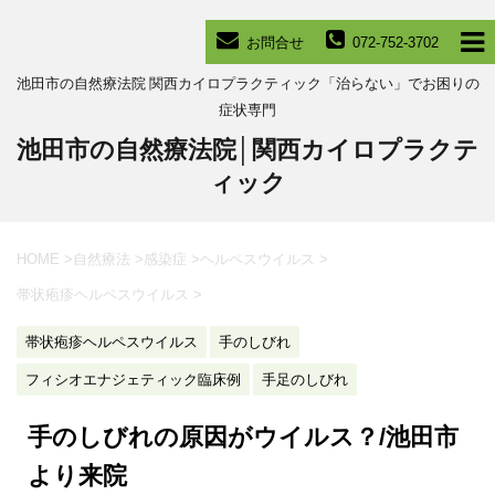
お問合せ
072-752-3702
池田市の自然療法院 関西カイロプラクティック「治らない」でお困りの
症状専門
池田市の自然療法院│関西カイロプラクテ
ィック
HOME
>
自然療法
>
感染症
>
ヘルペスウイルス
>
帯状疱疹ヘルペスウイルス
>
帯状疱疹ヘルペスウイルス
手のしびれ
フィシオエナジェティック臨床例
手足のしびれ
手のしびれの原因がウイルス？/池田市
より来院