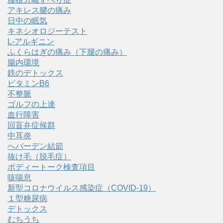
アキレス腱の痛み
日中の眠気
キネシオロジーテスト
L-アルギニン
ふくらはぎの痛み（下腿の痛み）
腸内環境
鉄のデトックス
ビタミンB6
不整脈
ゴルフの上達
血行障害
回盲弁症候群
中耳炎
へバーデン結節
抜け毛（脱毛症）
ボディートーク検査項目
咳喘息
新型コロナウイルス感染症（COVID‑19）
１型糖尿病
デトックス
むちうち