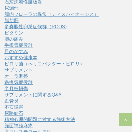
石灰沈着性腱板炎
尿漏れ
腸内フローラの異常（ディスバイオーシス）
脂肪肝
多嚢胞性卵巣症候群（PCOS)
ビタミン
腕の痛み
手根管症候群
目のかすみ
おすすめ健康本
ピロリ菌（ヘリコバクター・ピロリ）
サプリメント
オーラ調整
過換気症候群
半月板損傷
サプリメントに関するQ&A
血管炎
不安障害
尿路結石
精神心理的問題に対する施術方法
顔面神経麻痺
高コレステロール血症