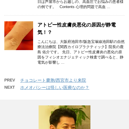
日は芦屋市からお越しの、高血圧でお悩みの患者様
の例です。 Contents 心理的問題で高血 ...
アトピー性皮膚炎悪化の原因が静電
気！？
こんにちは、大阪府池田市/阪急宝塚線池田駅の自然
療法治療院【関西カイロプラクティック】院長の鹿
島 佑介です。 先日、アトピー性皮膚炎の悪化の原
因をフィシオエナジェティック検査で調べると、静
電気が影響し ...
PREV
チョコレート嚢胞/西宮市より来院
NEXT
ホメオパシーは怪しい医療なのか？