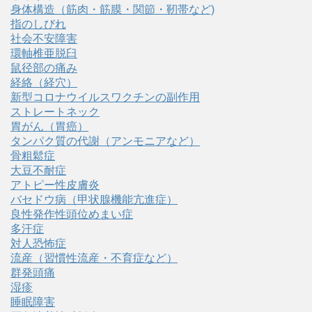
身体構造（筋肉・筋膜・関節・靭帯など)
指のしびれ
社会不安障害
環軸椎亜脱臼
鼠径部の痛み
経絡（経穴）
新型コロナウイルスワクチンの副作用
ストレートネック
胃がん（胃癌）
タンパク質の代謝（アンモニアなど）
骨粗鬆症
大豆不耐症
アトピー性皮膚炎
バセドウ病（甲状腺機能亢進症）
良性発作性頭位めまい症
多汗症
対人恐怖症
流産（習慣性流産・不育症など）
群発頭痛
湿疹
睡眠障害