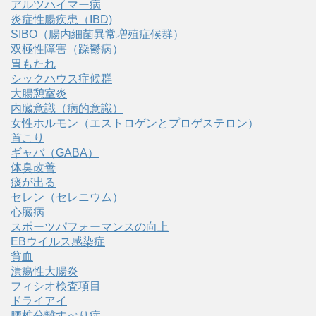
アルツハイマー病
炎症性腸疾患（IBD)
SIBO（腸内細菌異常増殖症候群）
双極性障害（躁鬱病）
胃もたれ
シックハウス症候群
大腸憩室炎
内臓意識（病的意識）
女性ホルモン（エストロゲンとプロゲステロン）
首こり
ギャバ（GABA）
体臭改善
痰が出る
セレン（セレニウム）
心臓病
スポーツパフォーマンスの向上
EBウイルス感染症
貧血
潰瘍性大腸炎
フィシオ検査項目
ドライアイ
腰椎分離すべり症