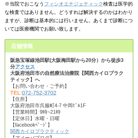
※当院でおこなう
フィシオエナジェティック
検査は医学的
な検査ではありません。どうすれば解決するのかはわかり
ますが、診断は基本的には行いません。あくまで診断につ
いては医療機関でお願い致します。
店舗情報
阪急宝塚線池田駅(大阪梅田駅から20分）から徒歩3
分
アクセス
大阪府池田市の自然療法治療院【関西カイロプラク
ティック】へ
【お問い合わせ・ご予約】
TEL:
072-752-3702
【住所】
大阪府池田市呉服町4-7 中岡ﾋﾞﾙ1F
【営業時間】9時~21時
【定休日】水曜・日曜
【facebookﾍﾟｰｼﾞ】
関西カイロプラクティック
【アメーバブログ】