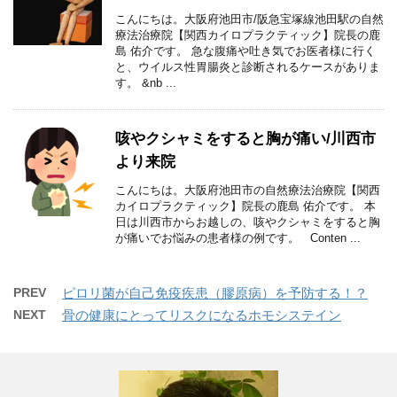
こんにちは。大阪府池田市/阪急宝塚線池田駅の自然
療法治療院【関西カイロプラクティック】院長の鹿
島 佑介です。 急な腹痛や吐き気でお医者様に行く
と、ウイルス性胃腸炎と診断されるケースがありま
す。 &nb ...
咳やクシャミをすると胸が痛い/川西市
より来院
こんにちは。大阪府池田市の自然療法治療院【関西
カイロプラクティック】院長の鹿島 佑介です。 本
日は川西市からお越しの、咳やクシャミをすると胸
が痛いでお悩みの患者様の例です。 Conten ...
PREV
ピロリ菌が自己免疫疾患（膠原病）を予防する！？
NEXT
骨の健康にとってリスクになるホモシステイン