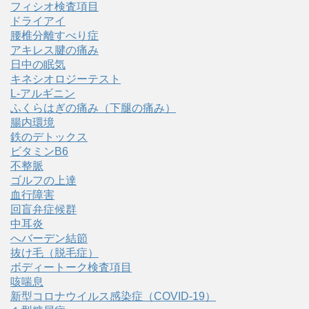
フィシオ検査項目
ドライアイ
腰椎分離すべり症
アキレス腱の痛み
日中の眠気
キネシオロジーテスト
L-アルギニン
ふくらはぎの痛み（下腿の痛み）
腸内環境
鉄のデトックス
ビタミンB6
不整脈
ゴルフの上達
血行障害
回盲弁症候群
中耳炎
へバーデン結節
抜け毛（脱毛症）
ボディートーク検査項目
咳喘息
新型コロナウイルス感染症（COVID‑19）