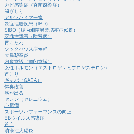
カビ感染症（真菌感染症）
歯ぎしり
アルツハイマー病
炎症性腸疾患（IBD)
SIBO（腸内細菌異常増殖症候群）
双極性障害（躁鬱病）
胃もたれ
シックハウス症候群
大腸憩室炎
内臓意識（病的意識）
女性ホルモン（エストロゲンとプロゲステロン）
首こり
ギャバ（GABA）
体臭改善
痰が出る
セレン（セレニウム）
心臓病
スポーツパフォーマンスの向上
EBウイルス感染症
貧血
潰瘍性大腸炎