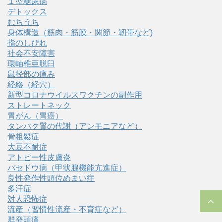
１型糖尿病
デトックス
むちうち
身体構造（筋肉・筋膜・関節・靭帯など)
指のしびれ
社会不安障害
環軸椎亜脱臼
鼠径部の痛み
経絡（経穴）
新型コロナウイルスワクチンの副作用
ストレートネック
胃がん（胃癌）
タンパク質の代謝（アンモニアなど）
骨粗鬆症
大豆不耐症
アトピー性皮膚炎
バセドウ病（甲状腺機能亢進症）
良性発作性頭位めまい症
多汗症
対人恐怖症
流産（習慣性流産・不育症など）
群発頭痛