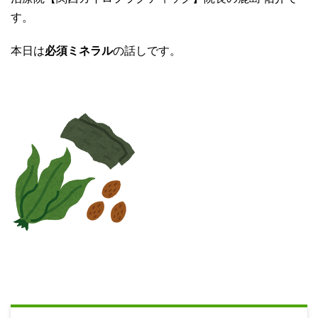
す。
本日は
必須ミネラル
の話しです。