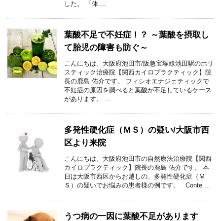
した。 「体 ...
葉酸不足で不妊症！？ ～葉酸を摂取し
て胎児の障害も防ぐ～
こんにちは。大阪府池田市/阪急宝塚線池田駅のホリ
スティック治療院【関西カイロプラクティック】院
長の鹿島 佑介です。 フィシオエナジェティックで
不妊症の原因を調べると葉酸が不足しているケース
があります。 ...
多発性硬化症（ＭＳ）の疑い/大阪市西
区より来院
こんにちは。大阪府池田市の自然療法治療院【関西
カイロプラクティック】院長の鹿島 佑介です。 本
日は大阪市西区からお越しの、多発性硬化症（Ｍ
Ｓ）の疑いでお悩みの患者様の例です。 Conte ...
うつ病の一因に葉酸不足があります