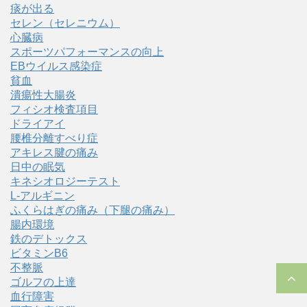
痰が出る
セレン（セレニウム）
心臓病
スポーツパフォーマンスの向上
EBウイルス感染症
貧血
潰瘍性大腸炎
フィシオ検査項目
ドライアイ
腰椎分離すべり症
アキレス腱の痛み
日中の眠気
キネシオロジーテスト
L-アルギニン
ふくらはぎの痛み（下腿の痛み）
腸内環境
鉄のデトックス
ビタミンB6
不整脈
ゴルフの上達
血行障害