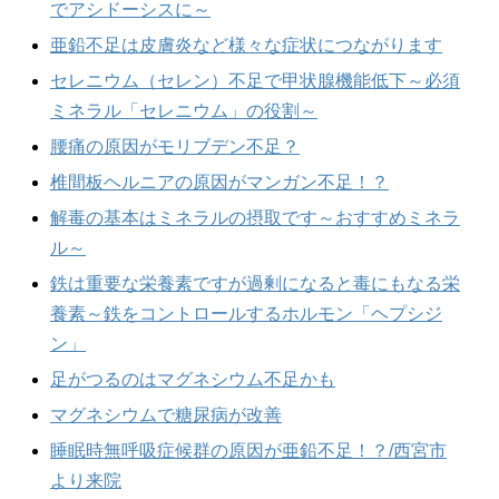
でアシドーシスに～
亜鉛不足は皮膚炎など様々な症状につながります
セレニウム（セレン）不足で甲状腺機能低下～必須
ミネラル「セレニウム」の役割～
腰痛の原因がモリブデン不足？
椎間板ヘルニアの原因がマンガン不足！？
解毒の基本はミネラルの摂取です～おすすめミネラ
ル～
鉄は重要な栄養素ですが過剰になると毒にもなる栄
養素～鉄をコントロールするホルモン「ヘプシジ
ン」
足がつるのはマグネシウム不足かも
マグネシウムで糖尿病が改善
睡眠時無呼吸症候群の原因が亜鉛不足！？/西宮市
より来院