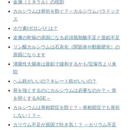
金属（ミネラル）の役割
カルシウムは骨折を防ぐ？～カルシウムパラドック
ス
ホウ素(ボロン)とは？
皮膚の乾燥の原因になる必須脂肪酸不足と亜鉛不足
リン酸カルシウムは石灰化（関節炎や動脈硬化）の
原因になります
潰瘍性大腸炎は亜鉛で緩和するかも/宝塚市より来
院
ヘム鉄がいいの？キレート鉄がいいの？
骨を強くするのにカルシウムは必要なのか？～ 骨
を弱くするAGE～
カルシウムは骨粗鬆症を防ぐ？～骨粗鬆症でも骨折
しない！？～
カリウム不足が原因で吐き気！？ ～カリウム不足