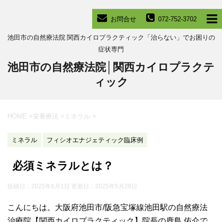
お問合せ
072-752-3702
池田市の自然療法院 関西カイロプラクティック「治らない」でお困りの
症状専門
池田市の自然療法院│関西カイロプラクテ
ィック
HOME
>
栄養療法
>
ミネラル
>
ミネラル
フィシオエナジェティック臨床例
必須ミネラルとは？
投稿日：2025年6月1日 更新日：
2025年5月29日
こんにちは。大阪府池田市/阪急宝塚線池田駅の自然療法
治療院【関西カイロプラクティック】院長の鹿島 佑介で