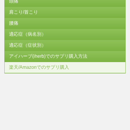
頭痛
肩こり/首こり
腰痛
適応症（病名別）
適応症（症状別）
アイハーブ(iherb)でのサプリ購入方法
楽天/Amazonでのサプリ購入