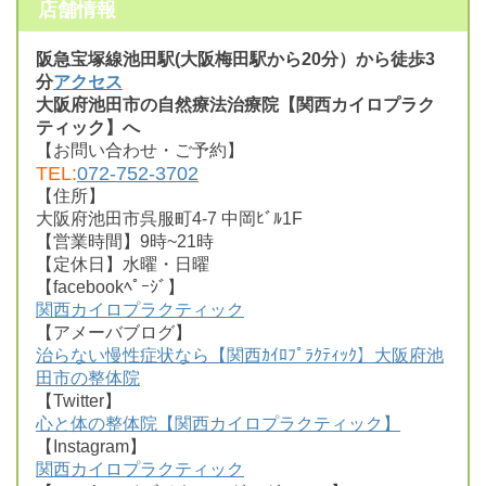
店舗情報
阪急宝塚線池田駅(大阪梅田駅から20分）から徒歩3
分
アクセス
大阪府池田市の自然療法治療院【関西カイロプラク
ティック】へ
【お問い合わせ・ご予約】
TEL:
072-752-3702
【住所】
大阪府池田市呉服町4-7 中岡ﾋﾞﾙ1F
【営業時間】9時~21時
【定休日】水曜・日曜
【facebookﾍﾟｰｼﾞ】
関西カイロプラクティック
【アメーバブログ】
治らない慢性症状なら【関西ｶｲﾛﾌﾟﾗｸﾃｨｯｸ】大阪府池
田市の整体院
【Twitter】
心と体の整体院【関西カイロプラクティック】
【Instagram】
関西カイロプラクティック