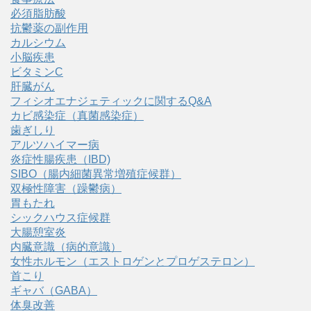
必須脂肪酸
抗鬱薬の副作用
カルシウム
小脳疾患
ビタミンC
肝臓がん
フィシオエナジェティックに関するQ&A
カビ感染症（真菌感染症）
歯ぎしり
アルツハイマー病
炎症性腸疾患（IBD)
SIBO（腸内細菌異常増殖症候群）
双極性障害（躁鬱病）
胃もたれ
シックハウス症候群
大腸憩室炎
内臓意識（病的意識）
女性ホルモン（エストロゲンとプロゲステロン）
首こり
ギャバ（GABA）
体臭改善