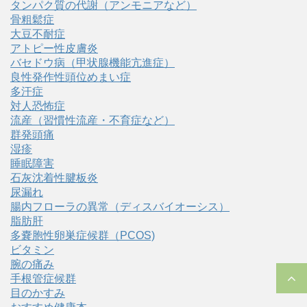
タンパク質の代謝（アンモニアなど）
骨粗鬆症
大豆不耐症
アトピー性皮膚炎
バセドウ病（甲状腺機能亢進症）
良性発作性頭位めまい症
多汗症
対人恐怖症
流産（習慣性流産・不育症など）
群発頭痛
湿疹
睡眠障害
石灰沈着性腱板炎
尿漏れ
腸内フローラの異常（ディスバイオーシス）
脂肪肝
多嚢胞性卵巣症候群（PCOS)
ビタミン
腕の痛み
手根管症候群
目のかすみ