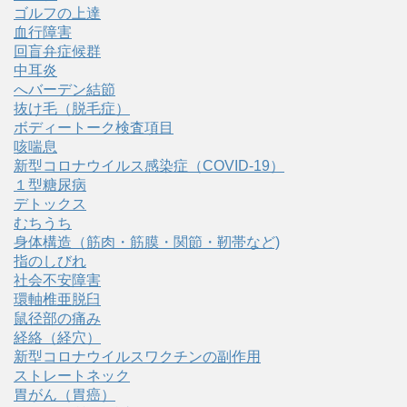
ゴルフの上達
血行障害
回盲弁症候群
中耳炎
へバーデン結節
抜け毛（脱毛症）
ボディートーク検査項目
咳喘息
新型コロナウイルス感染症（COVID‑19）
１型糖尿病
デトックス
むちうち
身体構造（筋肉・筋膜・関節・靭帯など)
指のしびれ
社会不安障害
環軸椎亜脱臼
鼠径部の痛み
経絡（経穴）
新型コロナウイルスワクチンの副作用
ストレートネック
胃がん（胃癌）