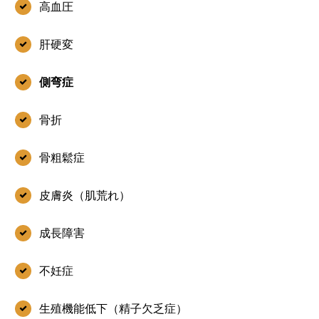
高血圧
肝硬変
側弯症
骨折
骨粗鬆症
皮膚炎（肌荒れ）
成長障害
不妊症
生殖機能低下（精子欠乏症）