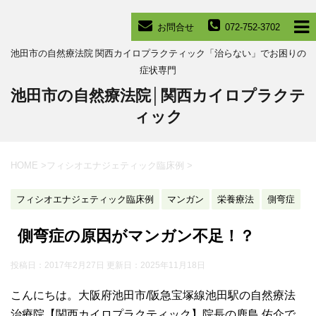
お問合せ
072-752-3702
池田市の自然療法院 関西カイロプラクティック「治らない」でお困りの
症状専門
池田市の自然療法院│関西カイロプラクテ
ィック
HOME
>
フィシオエナジェティック臨床例
>
フィシオエナジェティック臨床例
マンガン
栄養療法
側弯症
側弯症の原因がマンガン不足！？
投稿日：2017年2月27日 更新日：
2025年11月18日
こんにちは。大阪府池田市/阪急宝塚線池田駅の自然療法
治療院【関西カイロプラクティック】院長の鹿島 佑介で