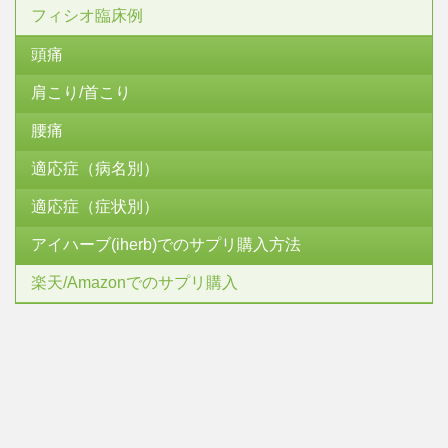
フィシオ臨床例
頭痛
肩こり/首こり
腰痛
適応症（病名別）
適応症（症状別）
アイハーブ(iherb)でのサプリ購入方法
楽天/Amazonでのサプリ購入