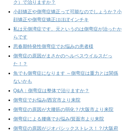
ク）で治りますか？
小顔矯正や側弯症矯正って可能なのでしょうか？小
顔矯正や側弯症矯正はほぼインチキ
私は元側湾症です。元というのは側弯症が治ったか
らです
思春期特発性側弯症でお悩みの患者様
側弯症の原因がまさかのヘルペスウイルスだっ
た！？
魚でも側弯症になります ～側弯症は重力とは関係
ないかも
Q&A：側弯症は整体で治りますか？
側弯症でお悩み/西宮市より来院
側弯症の原因が大腰筋の弱化？/大阪市より来院
側弯症による腰痛でお悩み/箕面市より来院
側弯症の原因がジオパシックストレス！？/大阪府