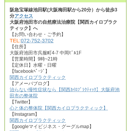
阪急宝塚線池田駅(大阪梅田駅から20分）から徒歩3
分
アクセス
大阪府池田市の自然療法治療院【関西カイロプラク
ティック】へ
【お問い合わせ・ご予約】
TEL:
072-752-3702
【住所】
大阪府池田市呉服町4-7 中岡ﾋﾞﾙ1F
【営業時間】9時~21時
【定休日】水曜・日曜
【facebookﾍﾟｰｼﾞ】
関西カイロプラクティック
【アメーバブログ】
治らない慢性症状なら【関西ｶｲﾛﾌﾟﾗｸﾃｨｯｸ】大阪府池
田市の整体院
【Twitter】
心と体の整体院【関西カイロプラクティック】
【Instagram】
関西カイロプラクティック
【googleマイビジネス・グーグルmap】