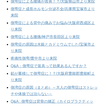
側弯症による腰痛が改善！？/大阪狭山市より来院
側弯症と成長ホルモン分泌不全/兵庫県宝塚市より
来院
側弯症による背中の痛みでお悩み/大阪府西成区よ
り来院
側弯症による腰痛/神戸市長田区より来院
側弯症の原因は水銀とカドミウムでした/宝塚市よ
り来院
疼痛性側弯/豊中市より来院
Q&A：側弯症で装具って効果あるんですか？
鉛が蓄積して側弯症に！？/大阪府豊能郡豊能町よ
り来院
側湾症の原因（まとめ）～大人の側弯症はストレッ
チや体操では治らない～
Q&A : 側弯症は背骨の矯正（カイロプラクティッ