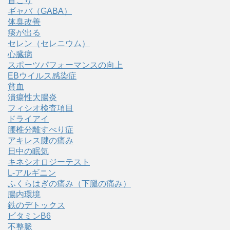
首こり
ギャバ（GABA）
体臭改善
痰が出る
セレン（セレニウム）
心臓病
スポーツパフォーマンスの向上
EBウイルス感染症
貧血
潰瘍性大腸炎
フィシオ検査項目
ドライアイ
腰椎分離すべり症
アキレス腱の痛み
日中の眠気
キネシオロジーテスト
L-アルギニン
ふくらはぎの痛み（下腿の痛み）
腸内環境
鉄のデトックス
ビタミンB6
不整脈