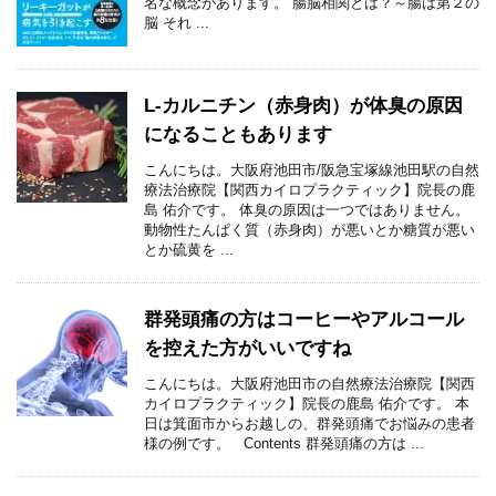
名な概念があります。 腸脳相関とは？～腸は第２の
脳 それ ...
L-カルニチン（赤身肉）が体臭の原因
になることもあります
こんにちは。大阪府池田市/阪急宝塚線池田駅の自然
療法治療院【関西カイロプラクティック】院長の鹿
島 佑介です。 体臭の原因は一つではありません。
動物性たんぱく質（赤身肉）が悪いとか糖質が悪い
とか硫黄を ...
群発頭痛の方はコーヒーやアルコール
を控えた方がいいですね
こんにちは。大阪府池田市の自然療法治療院【関西
カイロプラクティック】院長の鹿島 佑介です。 本
日は箕面市からお越しの、群発頭痛でお悩みの患者
様の例です。 Contents 群発頭痛の方は ...