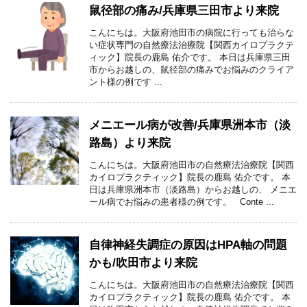
鼠径部の痛み/兵庫県三田市より来院
こんにちは。大阪府池田市の病院に行っても治らな
い症状専門の自然療法治療院【関西カイロプラクテ
ィック】院長の鹿島 佑介です。 本日は兵庫県三田
市からお越しの、鼠径部の痛みでお悩みのクライア
ント様の例です ...
メニエール病が改善/兵庫県洲本市（淡
路島）より来院
こんにちは。大阪府池田市の自然療法治療院【関西
カイロプラクティック】院長の鹿島 佑介です。 本
日は兵庫県洲本市（淡路島）からお越しの、 メニエ
ール病でお悩みの患者様の例です。 Conte ...
自律神経失調症の原因はHPA軸の問題
かも/吹田市より来院
こんにちは。大阪府池田市の自然療法治療院【関西
カイロプラクティック】院長の鹿島 佑介です。 本