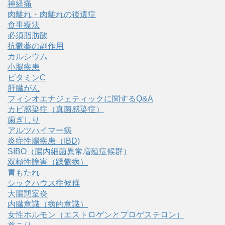
神経痛
肉離れ・肉離れの後遺症
食事療法
必須脂肪酸
抗鬱薬の副作用
カルシウム
小脳疾患
ビタミンC
肝臓がん
フィシオエナジェティックに関するQ&A
カビ感染症（真菌感染症）
歯ぎしり
アルツハイマー病
炎症性腸疾患（IBD)
SIBO（腸内細菌異常増殖症候群）
双極性障害（躁鬱病）
胃もたれ
シックハウス症候群
大腸憩室炎
内臓意識（病的意識）
女性ホルモン（エストロゲンとプロゲステロン）