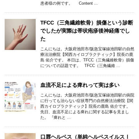
患者様の例です。 Content ...
TFCC（三角繊維軟骨）損傷という診断
でしたが実際は帯状疱疹後神経痛でし
た
こんにちは。大阪府池田市/阪急宝塚線池田駅の自然
療法治療院【関西カイロプラクティック】院長の鹿
島 佑介です。 本日は、TFCC（三角繊維軟骨）損傷
についての話題です。 TFCC（三角繊維 ...
血流不足による痺れって実は多い
こんにちは。大阪府池田市/阪急宝塚線池田駅の病院
に行っても治らない症状専門の自然療法治療院【関
西カイロプラクティック】院長の鹿島 佑介です。
先日、血流不足による痺れに関する記事を見まし
た。 『痺れと ...
口唇ヘルペス（単純ヘルペスイルスⅠ