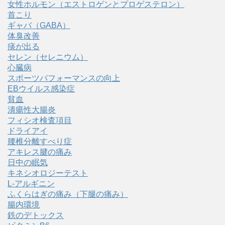
女性ホルモン（エストロゲンとプロゲステロン）
首こり
ギャバ（GABA）
体臭改善
痰が出る
セレン（セレニウム）
心臓病
スポーツパフォーマンスの向上
EBウイルス感染症
貧血
潰瘍性大腸炎
フィシオ検査項目
ドライアイ
腰椎分離すべり症
アキレス腱の痛み
日中の眠気
キネシオロジーテスト
L-アルギニン
ふくらはぎの痛み（下腿の痛み）
腸内環境
鉄のデトックス