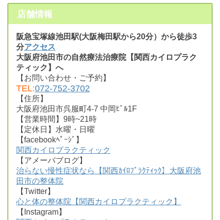
店舗情報
阪急宝塚線池田駅(大阪梅田駅から20分）から徒歩3
分
アクセス
大阪府池田市の自然療法治療院【関西カイロプラク
ティック】へ
【お問い合わせ・ご予約】
TEL:
072-752-3702
【住所】
大阪府池田市呉服町4-7 中岡ﾋﾞﾙ1F
【営業時間】9時~21時
【定休日】水曜・日曜
【facebookﾍﾟｰｼﾞ】
関西カイロプラクティック
【アメーバブログ】
治らない慢性症状なら【関西ｶｲﾛﾌﾟﾗｸﾃｨｯｸ】大阪府池
田市の整体院
【Twitter】
心と体の整体院【関西カイロプラクティック】
【Instagram】