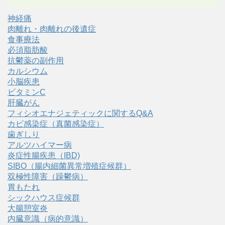
神経痛
肉離れ・肉離れの後遺症
食事療法
必須脂肪酸
抗鬱薬の副作用
カルシウム
小脳疾患
ビタミンC
肝臓がん
フィシオエナジェティックに関するQ&A
カビ感染症（真菌感染症）
歯ぎしり
アルツハイマー病
炎症性腸疾患（IBD)
SIBO（腸内細菌異常増殖症候群）
双極性障害（躁鬱病）
胃もたれ
シックハウス症候群
大腸憩室炎
内臓意識（病的意識）