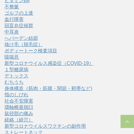
ビタミンB6
不整脈
ゴルフの上達
血行障害
回盲弁症候群
中耳炎
へバーデン結節
抜け毛（脱毛症）
ボディートーク検査項目
咳喘息
新型コロナウイルス感染症（COVID‑19）
１型糖尿病
デトックス
むちうち
身体構造（筋肉・筋膜・関節・靭帯など)
指のしびれ
社会不安障害
環軸椎亜脱臼
鼠径部の痛み
経絡（経穴）
新型コロナウイルスワクチンの副作用
ストレートネック