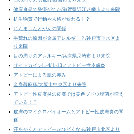
健康食品で発疹がでた/滋賀県近江八幡市より来院
抗生物質で行動や人格が変わる！？
じんましんとがんの関係
手荒れの原因が金属アレルギー？/神戸市垂水区よ
り来院
目の周りのアレルギー/兵庫県尼崎市より来院
サイトカインIL-4/IL-13とアトピー性皮膚炎
アトピーによる肌の赤み
全身蕁麻疹/大阪市中央区より来院
アトピー性皮膚炎の皮膚では黄色ブドウ球菌が増え
ている！？
皮膚のマイクロバイオームとアトピー性皮膚炎の関
係
汗をかくとアトピーがひどくなる/神戸市北区より