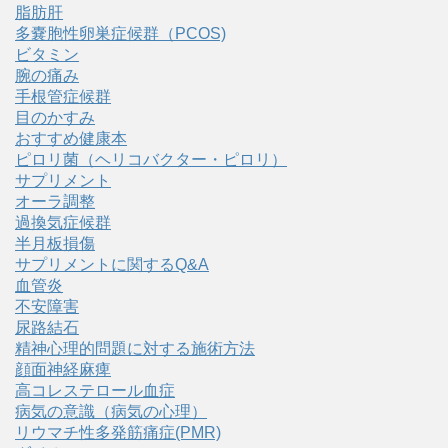
脂肪肝
多嚢胞性卵巣症候群（PCOS)
ビタミン
腕の痛み
手根管症候群
目のかすみ
おすすめ健康本
ピロリ菌（ヘリコバクター・ピロリ）
サプリメント
オーラ調整
過換気症候群
半月板損傷
サプリメントに関するQ&A
血管炎
不安障害
尿路結石
精神心理的問題に対する施術方法
顔面神経麻痺
高コレステロール血症
病気の意識（病気の心理）
リウマチ性多発筋痛症(PMR)