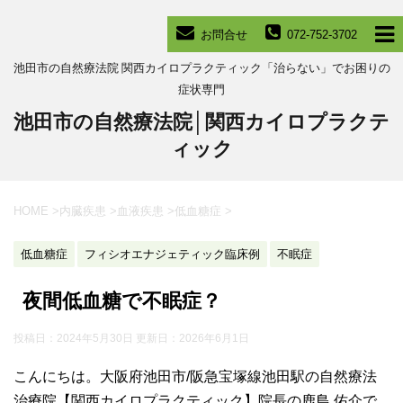
お問合せ
072-752-3702
池田市の自然療法院 関西カイロプラクティック「治らない」でお困りの
症状専門
池田市の自然療法院│関西カイロプラクテ
ィック
HOME
>
内臓疾患
>
血液疾患
>
低血糖症
>
低血糖症
フィシオエナジェティック臨床例
不眠症
夜間低血糖で不眠症？
投稿日：2024年5月30日 更新日：
2026年6月1日
こんにちは。大阪府池田市/阪急宝塚線池田駅の自然療法
治療院【関西カイロプラクティック】院長の鹿島 佑介で