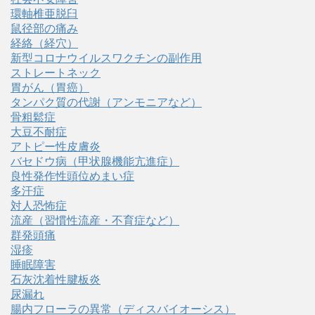
環軸椎亜脱臼
鼠径部の痛み
経絡（経穴）
新型コロナウイルスワクチンの副作用
ストレートネック
胃がん（胃癌）
タンパク質の代謝（アンモニアなど）
骨粗鬆症
大豆不耐症
アトピー性皮膚炎
バセドウ病（甲状腺機能亢進症）
良性発作性頭位めまい症
多汗症
対人恐怖症
流産（習慣性流産・不育症など）
群発頭痛
湿疹
睡眠障害
石灰沈着性腱板炎
尿漏れ
腸内フローラの異常（ディスバイオーシス）