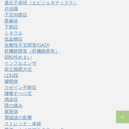
遺伝子発現（エピジェネティクス）
片頭痛
子宮内膜症
蕁麻疹
下痢症
ミネラル
低血糖症
全般性不安障害(GAD)
肝機能障害（肝機能異常）
回転性めまい
インフルエンザ
前立腺肥大症
ばね指
腱鞘炎
カゼイン不耐症
腰椎すべり症
感染症
踵の痛み
紫斑病
電磁波の影響
ストレッチ・体操