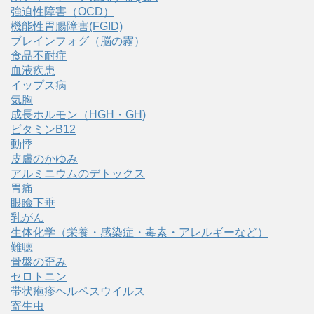
強迫性障害（OCD）
機能性胃腸障害(FGID)
ブレインフォグ（脳の霧）
食品不耐症
血液疾患
イップス病
気胸
成長ホルモン（HGH・GH)
ビタミンB12
動悸
皮膚のかゆみ
アルミニウムのデトックス
胃痛
眼瞼下垂
乳がん
生体化学（栄養・感染症・毒素・アレルギーなど）
難聴
骨盤の歪み
セロトニン
帯状疱疹ヘルペスウイルス
寄生虫