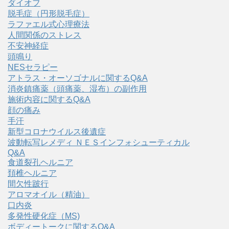
ダイオフ
脱毛症（円形脱毛症）
ラファエル式心理療法
人間関係のストレス
不安神経症
頭鳴り
NESセラピー
アトラス・オーソゴナルに関するQ&A
消炎鎮痛薬（頭痛薬、湿布）の副作用
施術内容に関するQ&A
顔の痛み
手汗
新型コロナウイルス後遺症
波動転写レメディ ＮＥＳインフォシューティカル
Q&A
食道裂孔ヘルニア
頚椎ヘルニア
間欠性跛行
アロマオイル（精油）
口内炎
多発性硬化症（MS)
ボディートークに関するQ&A