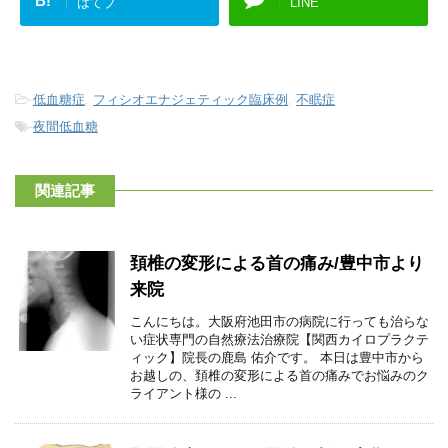
B!
はてブ
LINE
-
低血糖症
,
フィシオエナジェティック臨床例
,
不眠症
-
夜間低血糖
関連記事
頚椎の変形による首の痛み/豊中市より
来院
こんにちは。大阪府池田市の病院に行っても治らな
い症状専門の自然療法治療院【関西カイロプラクテ
ィック】院長の鹿島 佑介です。 本日は豊中市から
お越しの、頚椎の変形による首の痛みでお悩みのク
ライアント様の ...