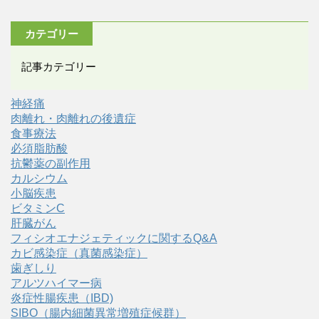
カテゴリー
記事カテゴリー
神経痛
肉離れ・肉離れの後遺症
食事療法
必須脂肪酸
抗鬱薬の副作用
カルシウム
小脳疾患
ビタミンC
肝臓がん
フィシオエナジェティックに関するQ&A
カビ感染症（真菌感染症）
歯ぎしり
アルツハイマー病
炎症性腸疾患（IBD)
SIBO（腸内細菌異常増殖症候群）