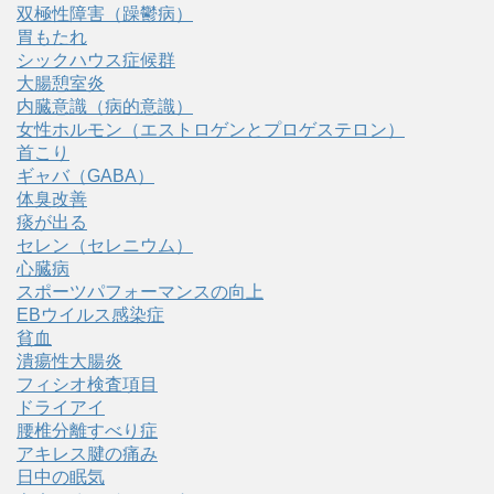
双極性障害（躁鬱病）
胃もたれ
シックハウス症候群
大腸憩室炎
内臓意識（病的意識）
女性ホルモン（エストロゲンとプロゲステロン）
首こり
ギャバ（GABA）
体臭改善
痰が出る
セレン（セレニウム）
心臓病
スポーツパフォーマンスの向上
EBウイルス感染症
貧血
潰瘍性大腸炎
フィシオ検査項目
ドライアイ
腰椎分離すべり症
アキレス腱の痛み
日中の眠気