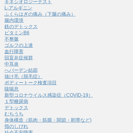
キネシオロジーテスト
L-アルギニン
ふくらはぎの痛み（下腿の痛み）
腸内環境
鉄のデトックス
ビタミンB6
不整脈
ゴルフの上達
血行障害
回盲弁症候群
中耳炎
へバーデン結節
抜け毛（脱毛症）
ボディートーク検査項目
咳喘息
新型コロナウイルス感染症（COVID‑19）
１型糖尿病
デトックス
むちうち
身体構造（筋肉・筋膜・関節・靭帯など)
指のしびれ
社会不安障害