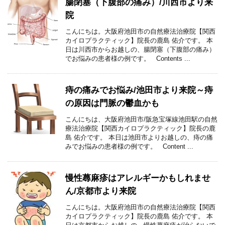
腸閉塞（下腹部の痛み）/川西市より来
院
こんにちは。大阪府池田市の自然療法治療院【関西
カイロプラクティック】院長の鹿島 佑介です。 本
日は川西市からお越しの、腸閉塞（下腹部の痛み）
でお悩みの患者様の例です。 Contents ...
痔の痛みでお悩み/池田市より来院～痔
の原因は門脈の鬱血かも
こんにちは、大阪府池田市/阪急宝塚線池田駅の自然
療法治療院【関西カイロプラクティック】院長の鹿
島 佑介です。 本日は池田市よりお越しの、痔の痛
みでお悩みの患者様の例です。 Content ...
慢性蕁麻疹はアレルギーかもしれませ
ん/京都市より来院
こんにちは。大阪府池田市の自然療法治療院【関西
カイロプラクティック】院長の鹿島 佑介です。 本