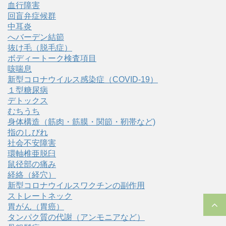
血行障害
回盲弁症候群
中耳炎
へバーデン結節
抜け毛（脱毛症）
ボディートーク検査項目
咳喘息
新型コロナウイルス感染症（COVID‑19）
１型糖尿病
デトックス
むちうち
身体構造（筋肉・筋膜・関節・靭帯など)
指のしびれ
社会不安障害
環軸椎亜脱臼
鼠径部の痛み
経絡（経穴）
新型コロナウイルスワクチンの副作用
ストレートネック
胃がん（胃癌）
タンパク質の代謝（アンモニアなど）