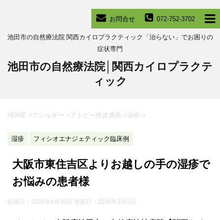
お問合せ
072-752-3702
池田市の自然療法院 関西カイロプラクティック「治らない」でお困りの
症状専門
池田市の自然療法院│関西カイロプラクテ
ィック
HOME
>
アレルギー
>
アトピー性皮膚炎
>
湿疹
>
湿疹
フィシオエナジェティック臨床例
大阪市東住吉区よりお越しの手の湿疹で
お悩みの患者様
投稿日：2021年4月10日 更新日：
2026年3月3日