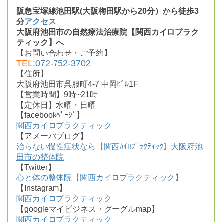
阪急宝塚線池田駅(大阪梅田駅から20分）から徒歩3
分
アクセス
大阪府池田市の自然療法治療院【関西カイロプラク
ティック】へ
【お問い合わせ・ご予約】
TEL:
072-752-3702
【住所】
大阪府池田市呉服町4-7 中岡ﾋﾞﾙ1F
【営業時間】9時~21時
【定休日】水曜・日曜
【facebookﾍﾟｰｼﾞ】
関西カイロプラクティック
【アメーバブログ】
治らない慢性症状なら【関西ｶｲﾛﾌﾟﾗｸﾃｨｯｸ】大阪府池
田市の整体院
【Twitter】
心と体の整体院【関西カイロプラクティック】
【Instagram】
関西カイロプラクティック
【googleマイビジネス・グーグルmap】
関西カイロプラクティック