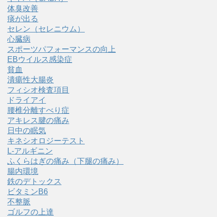
体臭改善
痰が出る
セレン（セレニウム）
心臓病
スポーツパフォーマンスの向上
EBウイルス感染症
貧血
潰瘍性大腸炎
フィシオ検査項目
ドライアイ
腰椎分離すべり症
アキレス腱の痛み
日中の眠気
キネシオロジーテスト
L-アルギニン
ふくらはぎの痛み（下腿の痛み）
腸内環境
鉄のデトックス
ビタミンB6
不整脈
ゴルフの上達