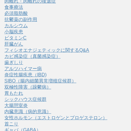
肉離れ・肉離れの後遺症
食事療法
必須脂肪酸
抗鬱薬の副作用
カルシウム
小脳疾患
ビタミンC
肝臓がん
フィシオエナジェティックに関するQ&A
カビ感染症（真菌感染症）
歯ぎしり
アルツハイマー病
炎症性腸疾患（IBD)
SIBO（腸内細菌異常増殖症候群）
双極性障害（躁鬱病）
胃もたれ
シックハウス症候群
大腸憩室炎
内臓意識（病的意識）
女性ホルモン（エストロゲンとプロゲステロン）
首こり
ギャバ（GABA）