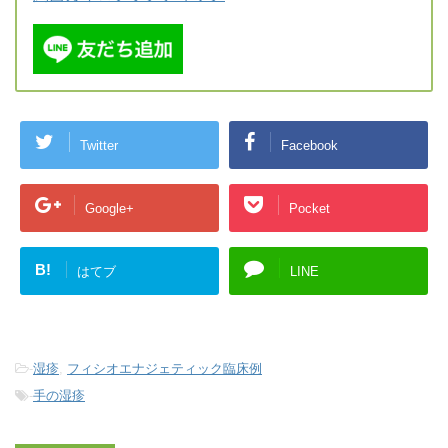
Twitter
Facebook
Google+
Pocket
B!
はてブ
LINE
-
湿疹
,
フィシオエナジェティック臨床例
-
手の湿疹