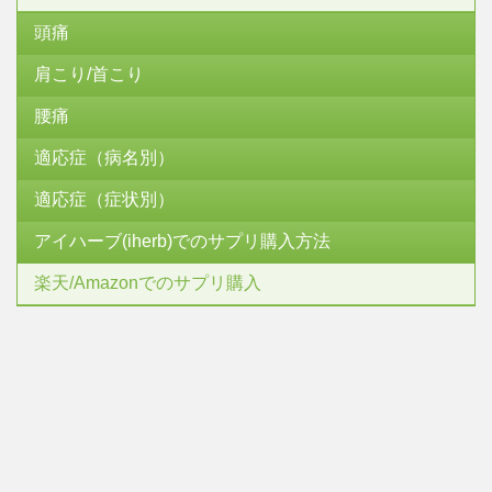
頭痛
肩こり/首こり
腰痛
適応症（病名別）
適応症（症状別）
アイハーブ(iherb)でのサプリ購入方法
楽天/Amazonでのサプリ購入