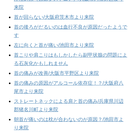
来院
首が回らない/大阪府茨木市より来院
首の後ろがだるいのは血行不良が原因だったようで
す
左に向くと首が痛い/池田市より来院
首こりや肩こりはもしかしたら副甲状腺の問題によ
る石灰化かもしれません
首の痛みが改善/大阪市平野区より来院
首の痛みの原因がアルコール依存症！？/大阪府八
尾市より来院
ストレートネックによる肩と首の痛み/兵庫県川辺
郡猪名川町より来院
朝首が痛いのは枕が合わないのが原因？/池田市よ
り来院