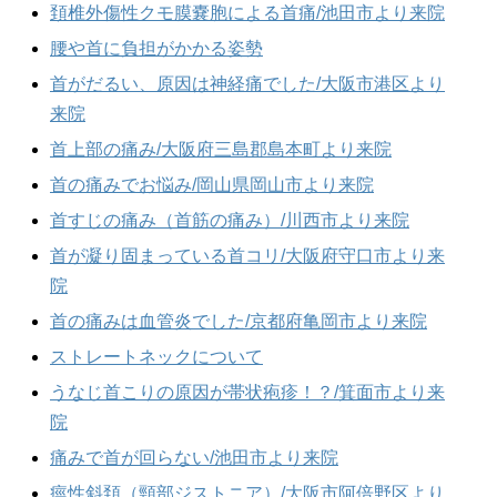
頚椎外傷性クモ膜嚢胞による首痛/池田市より来院
腰や首に負担がかかる姿勢
首がだるい、原因は神経痛でした/大阪市港区より
来院
首上部の痛み/大阪府三島郡島本町より来院
首の痛みでお悩み/岡山県岡山市より来院
首すじの痛み（首筋の痛み）/川西市より来院
首が凝り固まっている首コリ/大阪府守口市より来
院
首の痛みは血管炎でした/京都府亀岡市より来院
ストレートネックについて
うなじ首こりの原因が帯状疱疹！？/箕面市より来
院
痛みで首が回らない/池田市より来院
痙性斜頚（頸部ジストニア）/大阪市阿倍野区より