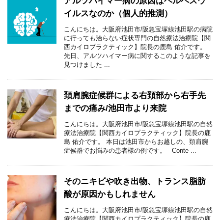
アルツハイマー病の原因はヘルペスウ
イルスなのか（個人的推測）
こんにちは。大阪府池田市/阪急宝塚線池田駅の病院
に行っても治らない症状専門の自然療法治療院【関
西カイロプラクティック】院長の鹿島 佑介です。
先日、アルツハイマー病に関するこのような記事を
見つけました ...
頚肩腕症候群による右頚部から右手先
までの痛み/池田市より来院
こんにちは。大阪府池田市/阪急宝塚線池田駅の自然
療法治療院【関西カイロプラクティック】院長の鹿
島 佑介です。 本日は池田市からお越しの、頚肩腕
症候群でお悩みの患者様の例です。 Conte ...
そのニキビや吹き出物、トランス脂肪
酸が原因かもしれません
こんにちは。大阪府池田市/阪急宝塚線池田駅の自然
療法治療院【関西カイロプラクティック】院長の鹿