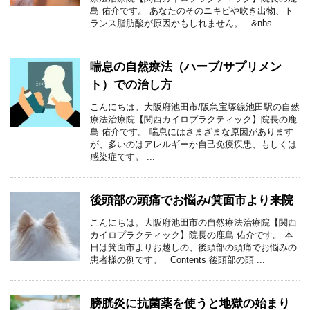
島 佑介です。 あなたのそのニキビや吹き出物、ト
ランス脂肪酸が原因かもしれません。 &nbs ...
喘息の自然療法（ハーブ/サプリメン
ト）での治し方
こんにちは。大阪府池田市/阪急宝塚線池田駅の自然
療法治療院【関西カイロプラクティック】院長の鹿
島 佑介です。 喘息にはさまざまな原因があります
が、多いのはアレルギーか自己免疫疾患、もしくは
感染症です。 ...
後頭部の頭痛でお悩み/箕面市より来院
こんにちは。大阪府池田市の自然療法治療院【関西
カイロプラクティック】院長の鹿島 佑介です。 本
日は箕面市よりお越しの、後頭部の頭痛でお悩みの
患者様の例です。 Contents 後頭部の頭 ...
膀胱炎に抗菌薬を使うと地獄の始まり