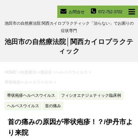
お問合せ
072-752-3702
池田市の自然療法院 関西カイロプラクティック「治らない」でお困りの
症状専門
池田市の自然療法院│関西カイロプラクテ
ィック
HOME
>
自然療法
>
感染症
>
ヘルペスウイルス
>
帯状疱疹ヘルペスウイルス
>
帯状疱疹ヘルペスウイルス
フィシオエナジェティック臨床例
ヘルペスウイルス
首の痛み
首の痛みの原因が帯状疱疹！？/伊丹市よ
り来院