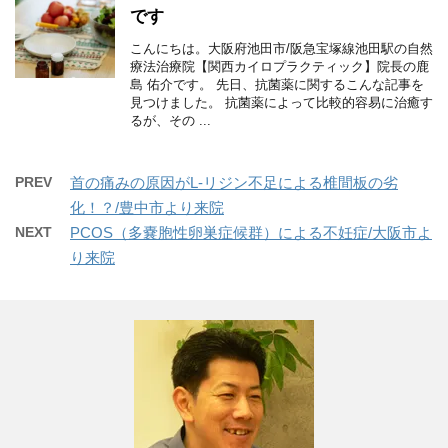
です
こんにちは。大阪府池田市/阪急宝塚線池田駅の自然
療法治療院【関西カイロプラクティック】院長の鹿
島 佑介です。 先日、抗菌薬に関するこんな記事を
見つけました。 抗菌薬によって比較的容易に治癒す
るが、その ...
PREV
首の痛みの原因がL-リジン不足による椎間板の劣
化！？/豊中市より来院
NEXT
PCOS（多嚢胞性卵巣症候群）による不妊症/大阪市よ
り来院