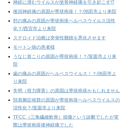
神経に潜むウイルスが坐骨神経痛を引き起こす!?
後頭神経痛の原因が帯状疱疹！？/池田市より来院
肘の痛みの原因が帯状疱疹ヘルペスウイルス活性
化？/西宮市より来院
ステロイド治療は突発性難聴を悪化させます
モートン病の患者様
うなじ首こりの原因が帯状疱疹！？/箕面市より来
院
歯の痛みの原因がヘルペスウイルス！？/池田市よ
り来院
失明（視力障害）の原因は帯状疱疹かもしれません
頚肩腕症候群の原因が帯状疱疹ヘルペスウイルスの
活性化？/箕面市より来院
TFCC（三角繊維軟骨）損傷という診断でしたが実
際は帯状疱疹後神経痛でした