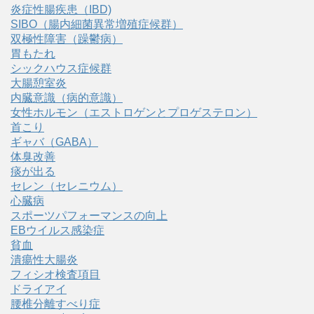
炎症性腸疾患（IBD)
SIBO（腸内細菌異常増殖症候群）
双極性障害（躁鬱病）
胃もたれ
シックハウス症候群
大腸憩室炎
内臓意識（病的意識）
女性ホルモン（エストロゲンとプロゲステロン）
首こり
ギャバ（GABA）
体臭改善
痰が出る
セレン（セレニウム）
心臓病
スポーツパフォーマンスの向上
EBウイルス感染症
貧血
潰瘍性大腸炎
フィシオ検査項目
ドライアイ
腰椎分離すべり症