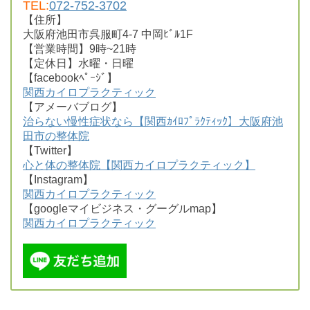
TEL:
072-752-3702
【住所】
大阪府池田市呉服町4-7 中岡ﾋﾞﾙ1F
【営業時間】9時~21時
【定休日】水曜・日曜
【facebookﾍﾟｰｼﾞ】
関西カイロプラクティック
【アメーバブログ】
治らない慢性症状なら【関西ｶｲﾛﾌﾟﾗｸﾃｨｯｸ】大阪府池
田市の整体院
【Twitter】
心と体の整体院【関西カイロプラクティック】
【Instagram】
関西カイロプラクティック
【googleマイビジネス・グーグルmap】
関西カイロプラクティック