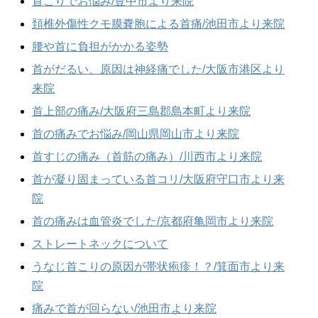
首こりでお悩み/豊中市より来院
頚椎外傷性クモ膜嚢胞による首痛/池田市より来院
腰や首に負担がかかる姿勢
首がだるい、原因は神経痛でした/大阪市港区より
来院
首上部の痛み/大阪府三島郡島本町より来院
首の痛みでお悩み/岡山県岡山市より来院
首すじの痛み（首筋の痛み）/川西市より来院
首が凝り固まっている首コリ/大阪府守口市より来
院
首の痛みは血管炎でした/京都府亀岡市より来院
ストレートネックについて
うなじ首こりの原因が帯状疱疹！？/箕面市より来
院
痛みで首が回らない/池田市より来院