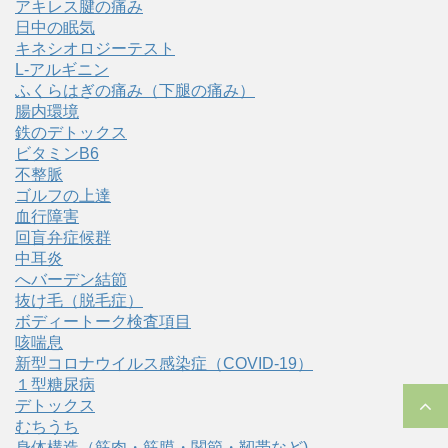
アキレス腱の痛み
日中の眠気
キネシオロジーテスト
L-アルギニン
ふくらはぎの痛み（下腿の痛み）
腸内環境
鉄のデトックス
ビタミンB6
不整脈
ゴルフの上達
血行障害
回盲弁症候群
中耳炎
へバーデン結節
抜け毛（脱毛症）
ボディートーク検査項目
咳喘息
新型コロナウイルス感染症（COVID‑19）
１型糖尿病
デトックス
むちうち
身体構造（筋肉・筋膜・関節・靭帯など)