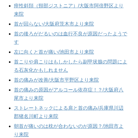
痙性斜頚（頸部ジストニア）/大阪市阿倍野区より
来院
首が回らない/大阪府茨木市より来院
首の後ろがだるいのは血行不良が原因だったようで
す
左に向くと首が痛い/池田市より来院
首こりや肩こりはもしかしたら副甲状腺の問題によ
る石灰化かもしれません
首の痛みが改善/大阪市平野区より来院
首の痛みの原因がアルコール依存症！？/大阪府八
尾市より来院
ストレートネックによる肩と首の痛み/兵庫県川辺
郡猪名川町より来院
朝首が痛いのは枕が合わないのが原因？/池田市よ
り来院