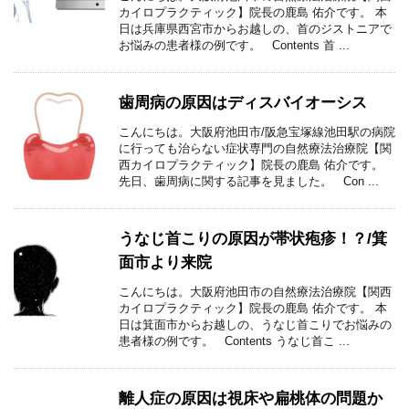
カイロプラクティック】院長の鹿島 佑介です。 本
日は兵庫県西宮市からお越しの、首のジストニアで
お悩みの患者様の例です。 Contents 首 ...
歯周病の原因はディスバイオーシス
こんにちは。大阪府池田市/阪急宝塚線池田駅の病院
に行っても治らない症状専門の自然療法治療院【関
西カイロプラクティック】院長の鹿島 佑介です。
先日、歯周病に関する記事を見ました。 Con ...
うなじ首こりの原因が帯状疱疹！？/箕
面市より来院
こんにちは。大阪府池田市の自然療法治療院【関西
カイロプラクティック】院長の鹿島 佑介です。 本
日は箕面市からお越しの、うなじ首こりでお悩みの
患者様の例です。 Contents うなじ首こ ...
離人症の原因は視床や扁桃体の問題か