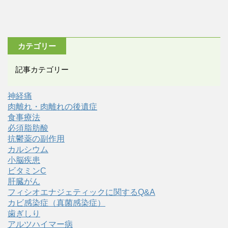
カテゴリー
記事カテゴリー
神経痛
肉離れ・肉離れの後遺症
食事療法
必須脂肪酸
抗鬱薬の副作用
カルシウム
小脳疾患
ビタミンC
肝臓がん
フィシオエナジェティックに関するQ&A
カビ感染症（真菌感染症）
歯ぎしり
アルツハイマー病