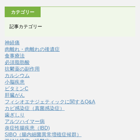
カテゴリー
記事カテゴリー
神経痛
肉離れ・肉離れの後遺症
食事療法
必須脂肪酸
抗鬱薬の副作用
カルシウム
小脳疾患
ビタミンC
肝臓がん
フィシオエナジェティックに関するQ&A
カビ感染症（真菌感染症）
歯ぎしり
アルツハイマー病
炎症性腸疾患（IBD)
SIBO（腸内細菌異常増殖症候群）