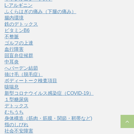
L-アルギニン
ふくらはぎの痛み（下腿の痛み）
腸内環境
鉄のデトックス
ビタミンB6
不整脈
ゴルフの上達
血行障害
回盲弁症候群
中耳炎
へバーデン結節
抜け毛（脱毛症）
ボディートーク検査項目
咳喘息
新型コロナウイルス感染症（COVID‑19）
１型糖尿病
デトックス
むちうち
身体構造（筋肉・筋膜・関節・靭帯など)
指のしびれ
社会不安障害