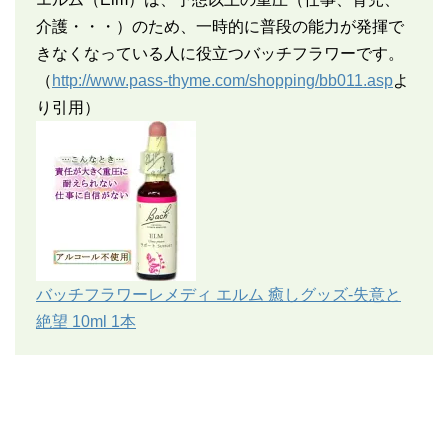
介護・・・）のため、一時的に普段の能力が発揮で
きなくなっている人に役立つバッチフラワーです。
（
http://www.pass-thyme.com/shopping/bb011.asp
よ
り引用）
バッチフラワーレメディ エルム 癒しグッズ-失意と
絶望 10ml 1本