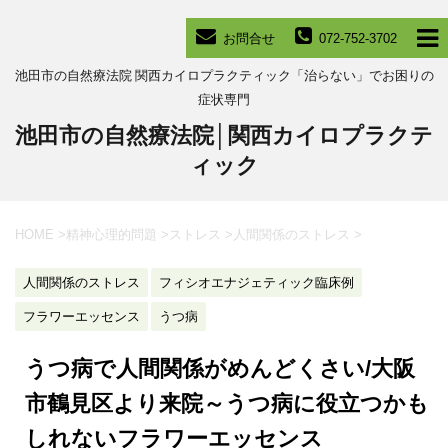
お問合せ
072-752-3702
池田市の自然療法院 関西カイロプラクティック「治らない」でお困りの
症状専門
池田市の自然療法院│関西カイロプラクテ
ィック
HOME
>
精神心理的問題
>
ストレス
>
人間関係のストレス
>
人間関係のストレス
フィシオエナジェティック臨床例
フラワーエッセンス
うつ病
うつ病で人間関係がめんどくさい/大阪
市鶴見区より来院～うつ病に役立つかも
しれないフラワーエッセンス