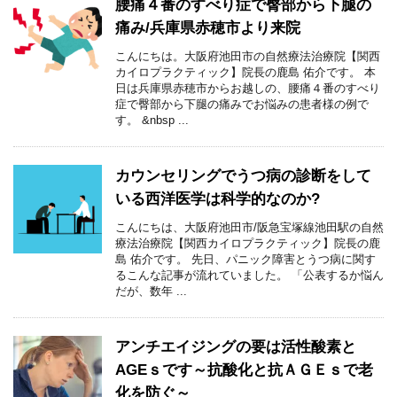
腰痛４番のすべり症で臀部から下腿の
痛み/兵庫県赤穂市より来院
こんにちは。大阪府池田市の自然療法治療院【関西
カイロプラクティック】院長の鹿島 佑介です。 本
日は兵庫県赤穂市からお越しの、腰痛４番のすべり
症で臀部から下腿の痛みでお悩みの患者様の例で
す。 &nbsp ...
カウンセリングでうつ病の診断をして
いる西洋医学は科学的なのか?
こんにちは、大阪府池田市/阪急宝塚線池田駅の自然
療法治療院【関西カイロプラクティック】院長の鹿
島 佑介です。 先日、パニック障害とうつ病に関す
るこんな記事が流れていました。 「公表するか悩ん
だが、数年 ...
アンチエイジングの要は活性酸素と
AGEｓです～抗酸化と抗ＡＧＥｓで老
化を防ぐ～