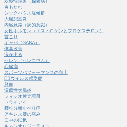
双極性障害（躁鬱病）
胃もたれ
シックハウス症候群
大腸憩室炎
内臓意識（病的意識）
女性ホルモン（エストロゲンとプロゲステロン）
首こり
ギャバ（GABA）
体臭改善
痰が出る
セレン（セレニウム）
心臓病
スポーツパフォーマンスの向上
EBウイルス感染症
貧血
潰瘍性大腸炎
フィシオ検査項目
ドライアイ
腰椎分離すべり症
アキレス腱の痛み
日中の眠気
キネシオロジーテスト