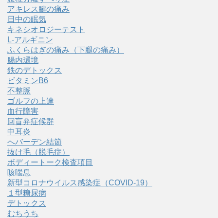
アキレス腱の痛み
日中の眠気
キネシオロジーテスト
L-アルギニン
ふくらはぎの痛み（下腿の痛み）
腸内環境
鉄のデトックス
ビタミンB6
不整脈
ゴルフの上達
血行障害
回盲弁症候群
中耳炎
へバーデン結節
抜け毛（脱毛症）
ボディートーク検査項目
咳喘息
新型コロナウイルス感染症（COVID‑19）
１型糖尿病
デトックス
むちうち