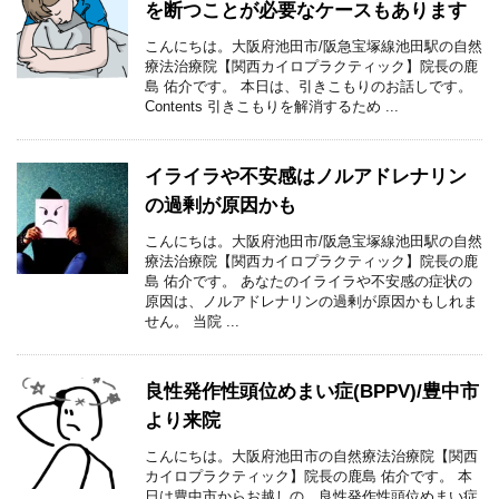
を断つことが必要なケースもあります
こんにちは。大阪府池田市/阪急宝塚線池田駅の自然
療法治療院【関西カイロプラクティック】院長の鹿
島 佑介です。 本日は、引きこもりのお話しです。
Contents 引きこもりを解消するため ...
イライラや不安感はノルアドレナリン
の過剰が原因かも
こんにちは。大阪府池田市/阪急宝塚線池田駅の自然
療法治療院【関西カイロプラクティック】院長の鹿
島 佑介です。 あなたのイライラや不安感の症状の
原因は、ノルアドレナリンの過剰が原因かもしれま
せん。 当院 ...
良性発作性頭位めまい症(BPPV)/豊中市
より来院
こんにちは。大阪府池田市の自然療法治療院【関西
カイロプラクティック】院長の鹿島 佑介です。 本
日は豊中市からお越しの、良性発作性頭位めまい症