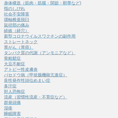
身体構造（筋肉・筋膜・関節・靭帯など)
指のしびれ
社会不安障害
環軸椎亜脱臼
鼠径部の痛み
経絡（経穴）
新型コロナウイルスワクチンの副作用
ストレートネック
胃がん（胃癌）
タンパク質の代謝（アンモニアなど）
骨粗鬆症
大豆不耐症
アトピー性皮膚炎
バセドウ病（甲状腺機能亢進症）
良性発作性頭位めまい症
多汗症
対人恐怖症
流産（習慣性流産・不育症など）
群発頭痛
湿疹
睡眠障害