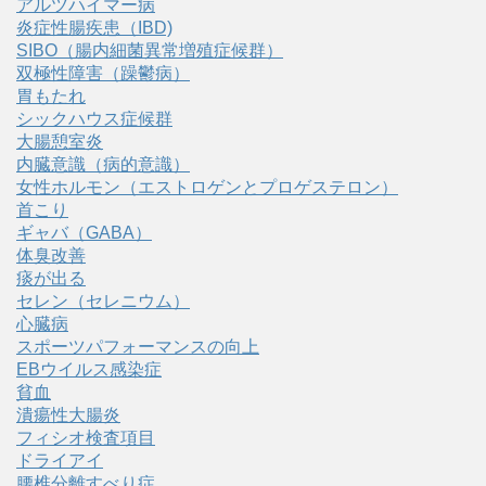
アルツハイマー病
炎症性腸疾患（IBD)
SIBO（腸内細菌異常増殖症候群）
双極性障害（躁鬱病）
胃もたれ
シックハウス症候群
大腸憩室炎
内臓意識（病的意識）
女性ホルモン（エストロゲンとプロゲステロン）
首こり
ギャバ（GABA）
体臭改善
痰が出る
セレン（セレニウム）
心臓病
スポーツパフォーマンスの向上
EBウイルス感染症
貧血
潰瘍性大腸炎
フィシオ検査項目
ドライアイ
腰椎分離すべり症