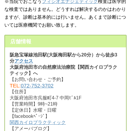
※当院でおこなう
フィシオエナジェティック
検査は医学的
な検査ではありません。どうすれば解決するのかはわかり
ますが、診断は基本的には行いません。あくまで診断につ
いては医療機関でお願い致します。
店舗情報
阪急宝塚線池田駅(大阪梅田駅から20分）から徒歩3
分
アクセス
大阪府池田市の自然療法治療院【関西カイロプラク
ティック】へ
【お問い合わせ・ご予約】
TEL:
072-752-3702
【住所】
大阪府池田市呉服町4-7 中岡ﾋﾞﾙ1F
【営業時間】9時~21時
【定休日】水曜・日曜
【facebookﾍﾟｰｼﾞ】
関西カイロプラクティック
【アメーバブログ】