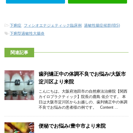
-
下痢症
,
フィシオエナジェティック臨床例
,
過敏性腸症候群(IBS)
-
下痢型過敏性大腸炎
関連記事
歯列矯正中の体調不良でお悩み/大阪市
淀川区より来院
こんにちは。大阪府池田市の自然療法治療院【関西
カイロプラクティック】院長の鹿島 佑介です。 本
日は大阪市淀川区からお越しの、歯列矯正中の体調
不良でお悩みの患者様の例です。 Content ...
便秘でお悩み/豊中市より来院