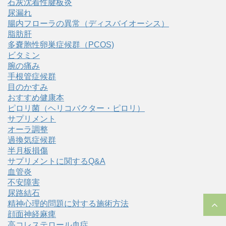
石灰沈着性腱板炎
尿漏れ
腸内フローラの異常（ディスバイオーシス）
脂肪肝
多嚢胞性卵巣症候群（PCOS)
ビタミン
腕の痛み
手根管症候群
目のかすみ
おすすめ健康本
ピロリ菌（ヘリコバクター・ピロリ）
サプリメント
オーラ調整
過換気症候群
半月板損傷
サプリメントに関するQ&A
血管炎
不安障害
尿路結石
精神心理的問題に対する施術方法
顔面神経麻痺
高コレステロール血症