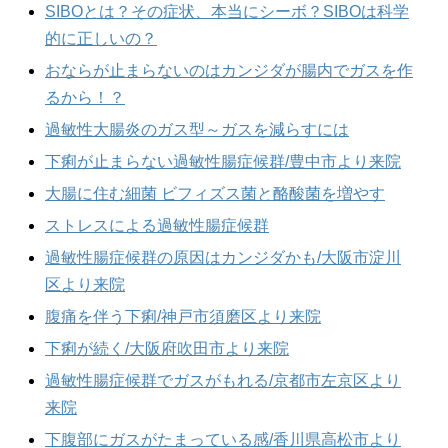
SIBOとは？その症状、本当にシーボ？SIBOは科学
的に正しいの？
おならが止まらないのはカンジダが腸内でガスを作
るから！？
過敏性大腸炎のガス型～ガスを減らすには
下痢が止まらない過敏性腸症候群/豊中市より来院
大腸に住む細菌 ビフィズス菌と酪酸菌を増やす
ストレスによる過敏性腸症候群
過敏性腸症候群の原因はカンジダかも/大阪市淀川
区より来院
腹痛を伴う下痢/神戸市須磨区より来院
下痢が続く/大阪府吹田市より来院
過敏性腸症候群でガスがもれる/京都市左京区より
来院
下腹部にガスがたまっている感/香川県高松市より