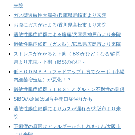
来院
ガス型過敏性大腸炎/兵庫県尼崎市より来院
お腹にガスがたまる/香川県高松市より来院
過敏性腸症候群による腹痛/兵庫県神戸市より来院
過敏性腸症候群（ガス型）/広島県広島市より来院
ストレスがかかると下痢（IBS)がひどくなる/静岡
県より来院～下痢（IBS)の心理～
低ＦＯＤＭＡＰ（フォドマップ）食でシーボ（小腸
内細菌増殖症）が悪化！？
過敏性腸症候群（ＩＢＳ）とグルテン不耐性の関係
SIBOの原因は回盲弁閉口症候群かも
過敏性腸症候群によりガスが漏れる/大阪市より来
院
下痢症の原因はアレルギーかもしれません/大阪市
より来院