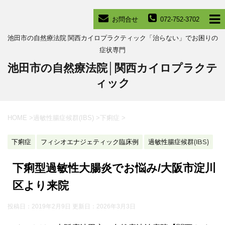
お問合せ
072-752-3702
池田市の自然療法院 関西カイロプラクティック「治らない」でお困りの
症状専門
池田市の自然療法院│関西カイロプラクテ
ィック
HOME
>
過敏性腸症候群(IBS)
>
下痢症
>
下痢症
フィシオエナジェティック臨床例
過敏性腸症候群(IBS)
下痢型過敏性大腸炎でお悩み/大阪市淀川
区より来院
投稿日：2019年2月9日 更新日：
2026年3月3日