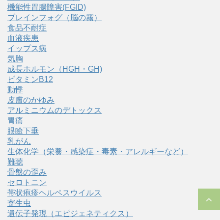
機能性胃腸障害(FGID)
ブレインフォグ（脳の霧）
食品不耐症
血液疾患
イップス病
気胸
成長ホルモン（HGH・GH)
ビタミンB12
動悸
皮膚のかゆみ
アルミニウムのデトックス
胃痛
眼瞼下垂
乳がん
生体化学（栄養・感染症・毒素・アレルギーなど）
難聴
骨盤の歪み
セロトニン
帯状疱疹ヘルペスウイルス
寄生虫
遺伝子発現（エピジェネティクス）