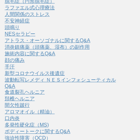
脱毛症（円形脱毛症）
ラファエル式心理療法
人間関係のストレス
不安神経症
頭鳴り
NESセラピー
アトラス・オーソゴナルに関するQ&A
消炎鎮痛薬（頭痛薬、湿布）の副作用
施術内容に関するQ&A
顔の痛み
手汗
新型コロナウイルス後遺症
波動転写レメディ ＮＥＳインフォシューティカル
Q&A
食道裂孔ヘルニア
頚椎ヘルニア
間欠性跛行
アロマオイル（精油）
口内炎
多発性硬化症（MS)
ボディートークに関するQ&A
強迫性障害（OCD）