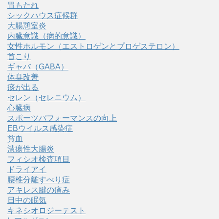
胃もたれ
シックハウス症候群
大腸憩室炎
内臓意識（病的意識）
女性ホルモン（エストロゲンとプロゲステロン）
首こり
ギャバ（GABA）
体臭改善
痰が出る
セレン（セレニウム）
心臓病
スポーツパフォーマンスの向上
EBウイルス感染症
貧血
潰瘍性大腸炎
フィシオ検査項目
ドライアイ
腰椎分離すべり症
アキレス腱の痛み
日中の眠気
キネシオロジーテスト