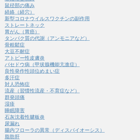
鼠径部の痛み
経絡（経穴）
新型コロナウイルスワクチンの副作用
ストレートネック
胃がん（胃癌）
タンパク質の代謝（アンモニアなど）
骨粗鬆症
大豆不耐症
アトピー性皮膚炎
バセドウ病（甲状腺機能亢進症）
良性発作性頭位めまい症
多汗症
対人恐怖症
流産（習慣性流産・不育症など）
群発頭痛
湿疹
睡眠障害
石灰沈着性腱板炎
尿漏れ
腸内フローラの異常（ディスバイオーシス）
脂肪肝