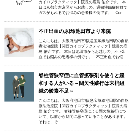
カイロプラクティック】院長の鹿島 佑介です。 本
日は京都市左京区からお越しの、過敏性腸症候群で
ガスがもれるでお悩みの患者様の例です。 Con ...
不正出血の原因/池田市より来院
こんにちは。大阪府池田市/阪急宝塚線池田駅の自然
療法治療院【関西カイロプラクティック】院長の鹿
島 佑介です。 本日は池田市からお越しの、不正出
血でお悩みの患者様の例です。 不正出血でお悩 ...
脊柱管狭窄症に血管拡張剤を使うと緩
和する人がいる～間欠性跛行は末梢組
織の酸素不足～
こんにちは。大阪府池田市/阪急宝塚線池田駅の自然
療法治療院【関西カイロプラクティック】院長の鹿
島 佑介です。 脊柱管狭窄症による間欠性跛行につ
いて、以前から疑問に思っていることがあります。
それは、そ ...