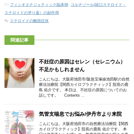
-
フィシオエナジェティック臨床例
,
コルチゾール(経口ステロイド・
ステロイドの塗り薬）の副作用
-
ステロイドの離脱症状
関連記事
不妊症の原因はセレン（セレニウム）
不足かもしれません
こんにちは。大阪府池田市/阪急宝塚線池田駅の自然
療法治療院【関西カイロプラクティック】院長の鹿
島 佑介です。 本日は、不妊症の原因についてのお
話しです。 Contents ...
気管支喘息でお悩み/伊丹市より来院
こんにちは。大阪府池田市の自然療法治療院【関西
カイロプラクティック】院長の鹿島 佑介です。 本