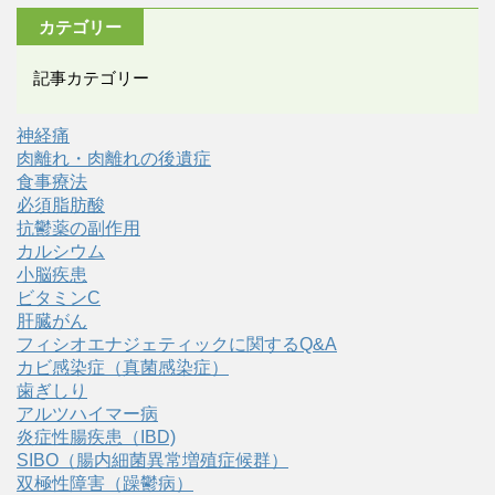
カテゴリー
記事カテゴリー
神経痛
肉離れ・肉離れの後遺症
食事療法
必須脂肪酸
抗鬱薬の副作用
カルシウム
小脳疾患
ビタミンC
肝臓がん
フィシオエナジェティックに関するQ&A
カビ感染症（真菌感染症）
歯ぎしり
アルツハイマー病
炎症性腸疾患（IBD)
SIBO（腸内細菌異常増殖症候群）
双極性障害（躁鬱病）