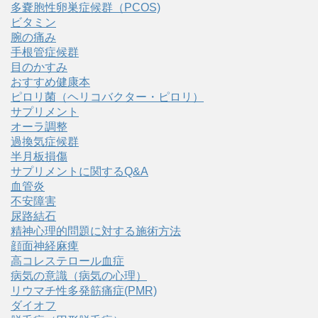
多嚢胞性卵巣症候群（PCOS)
ビタミン
腕の痛み
手根管症候群
目のかすみ
おすすめ健康本
ピロリ菌（ヘリコバクター・ピロリ）
サプリメント
オーラ調整
過換気症候群
半月板損傷
サプリメントに関するQ&A
血管炎
不安障害
尿路結石
精神心理的問題に対する施術方法
顔面神経麻痺
高コレステロール血症
病気の意識（病気の心理）
リウマチ性多発筋痛症(PMR)
ダイオフ