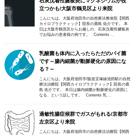
石灰沈着性腱板炎にマグネシウムが役
立つかも/大阪市鶴見区より来院
こんにちは。大阪府池田市の自然療法整体院【関西
カイロプラクティック】院長の鹿島 佑介です。 本
日は大阪市鶴見区からお越しの、石灰沈着性腱板炎
でお悩みの患者様の例です。 Contents ...
乳酸菌も体内に入ったらただのバイ菌
です～腸内細菌が動脈硬化の原因にな
る？～
こんにちは。大阪府池田市/阪急宝塚線池田駅の自然
療法治療院【関西カイロプラクティック】院長の鹿
島 佑介です。 本日は腸内細菌が動脈硬化の原因に
なる、という話しです。 Contents 乳 ...
過敏性腸症候群でガスがもれる/京都市
左京区より来院
こんにちは。大阪府池田市の自然療法治療院【関西