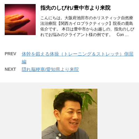
指先のしびれ/豊中市より来院
こんにちは。大阪府池田市のホリスティック自然療
法治療院【関西カイロプラクティック】院長の鹿島
佑介です。 本日は豊中市からお越しの、指先のしび
れでお悩みのクライアント様の例です。 Con ...
PREV
体幹を鍛える体操（トレーニング＆ストレッチ）側屈
編
NEXT
隠れ脳梗塞/愛知県より来院