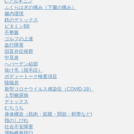
L-アルギニン
ふくらはぎの痛み（下腿の痛み）
腸内環境
鉄のデトックス
ビタミンB6
不整脈
ゴルフの上達
血行障害
回盲弁症候群
中耳炎
へバーデン結節
抜け毛（脱毛症）
ボディートーク検査項目
咳喘息
新型コロナウイルス感染症（COVID‑19）
１型糖尿病
デトックス
むちうち
身体構造（筋肉・筋膜・関節・靭帯など)
指のしびれ
社会不安障害
環軸椎亜脱臼