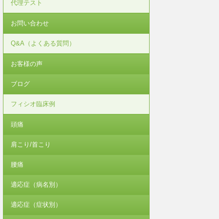
代理テスト
お問い合わせ
Q&A（よくある質問）
お客様の声
ブログ
フィシオ臨床例
頭痛
肩こり/首こり
腰痛
適応症（病名別）
適応症（症状別）