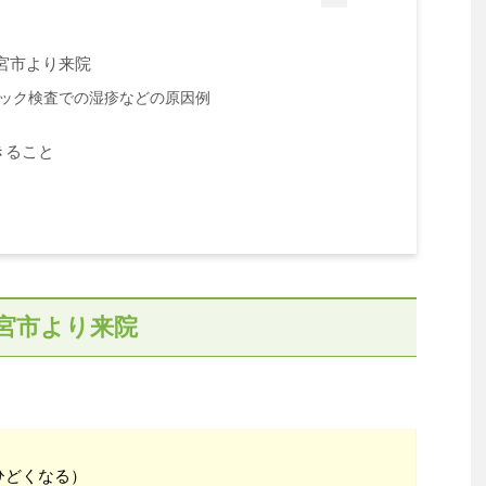
宮市より来院
ック検査での湿疹などの原因例
きること
宮市より来院
ひどくなる）