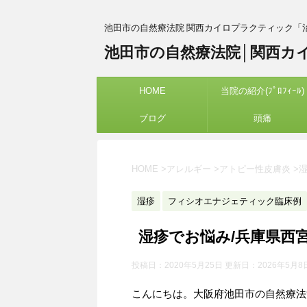
池田市の自然療法院 関西カイロプラクティック「
池田市の自然療法院│関西カ
HOME
当院の紹介(ﾌﾟﾛﾌｨｰﾙ)
ブログ
頭痛
HOME
>
アレルギー
>
アトピー性皮膚炎
>
湿疹
フィシオエナジェティック臨床例
湿疹でお悩み/兵庫県西
投稿日：2020年5月25日 更新日：
2026年5月8
こんにちは。大阪府池田市の自然療法