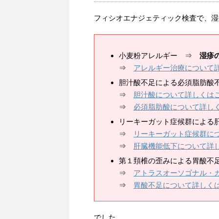
フィシオエナジェティック検査で、湿
小麦粉アレルギー ⇒
湿疹
⇒
アレルギー治療について
胆汁酸不足による必須脂肪
⇒
胆汁酸について詳しくは
⇒
必須脂肪酸について詳し
リーキーガット症候群による
⇒
リーキーガット症候群に
⇒
肝臓機能低下について詳
第１頚椎の歪みによる胃酸不
⇒
アトラスオーソゴナル・
⇒
胃酸不足について詳しく
でした。