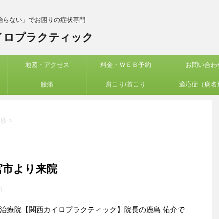
治らない」でお困りの症状専門
イロプラクティック
地図・アクセス
料金・ＷＥＢ予約
お問い合わ
腰痛
肩こり/首こり
適応症（病名
湿疹
>
宮市より来院
日
治療院【関西カイロプラクティック】院長の鹿島 佑介で