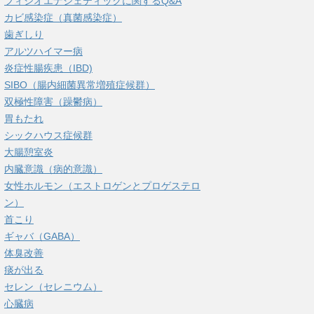
フィシオエナジェティックに関するQ&A
カビ感染症（真菌感染症）
歯ぎしり
アルツハイマー病
炎症性腸疾患（IBD)
SIBO（腸内細菌異常増殖症候群）
双極性障害（躁鬱病）
胃もたれ
シックハウス症候群
大腸憩室炎
内臓意識（病的意識）
女性ホルモン（エストロゲンとプロゲステロ
ン）
首こり
ギャバ（GABA）
体臭改善
痰が出る
セレン（セレニウム）
心臓病