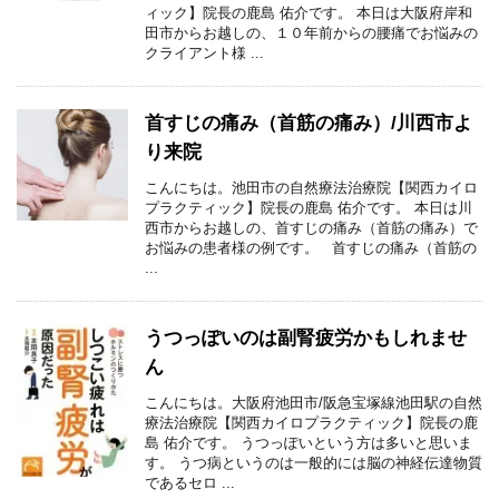
ィック】院長の鹿島 佑介です。 本日は大阪府岸和
田市からお越しの、１０年前からの腰痛でお悩みの
クライアント様 ...
首すじの痛み（首筋の痛み）/川西市よ
り来院
こんにちは。池田市の自然療法治療院【関西カイロ
プラクティック】院長の鹿島 佑介です。 本日は川
西市からお越しの、首すじの痛み（首筋の痛み）で
お悩みの患者様の例です。 首すじの痛み（首筋の
...
うつっぽいのは副腎疲労かもしれませ
ん
こんにちは。大阪府池田市/阪急宝塚線池田駅の自然
療法治療院【関西カイロプラクティック】院長の鹿
島 佑介です。 うつっぽいという方は多いと思いま
す。 うつ病というのは一般的には脳の神経伝達物質
であるセロ ...