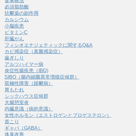
食事療法
必須脂肪酸
抗鬱薬の副作用
カルシウム
小脳疾患
ビタミンC
肝臓がん
フィシオエナジェティックに関するQ&A
カビ感染症（真菌感染症）
歯ぎしり
アルツハイマー病
炎症性腸疾患（IBD)
SIBO（腸内細菌異常増殖症候群）
双極性障害（躁鬱病）
胃もたれ
シックハウス症候群
大腸憩室炎
内臓意識（病的意識）
女性ホルモン（エストロゲンとプロゲステロン）
首こり
ギャバ（GABA）
体臭改善