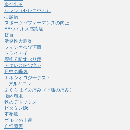
痰が出る
セレン（セレニウム）
心臓病
スポーツパフォーマンスの向上
EBウイルス感染症
貧血
潰瘍性大腸炎
フィシオ検査項目
ドライアイ
腰椎分離すべり症
アキレス腱の痛み
日中の眠気
キネシオロジーテスト
L-アルギニン
ふくらはぎの痛み（下腿の痛み）
腸内環境
鉄のデトックス
ビタミンB6
不整脈
ゴルフの上達
血行障害