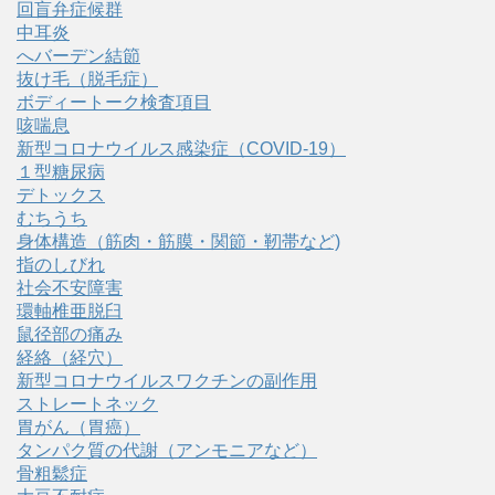
回盲弁症候群
中耳炎
へバーデン結節
抜け毛（脱毛症）
ボディートーク検査項目
咳喘息
新型コロナウイルス感染症（COVID‑19）
１型糖尿病
デトックス
むちうち
身体構造（筋肉・筋膜・関節・靭帯など)
指のしびれ
社会不安障害
環軸椎亜脱臼
鼠径部の痛み
経絡（経穴）
新型コロナウイルスワクチンの副作用
ストレートネック
胃がん（胃癌）
タンパク質の代謝（アンモニアなど）
骨粗鬆症