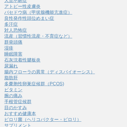
大豆不耐症
アトピー性皮膚炎
バセドウ病（甲状腺機能亢進症）
良性発作性頭位めまい症
多汗症
対人恐怖症
流産（習慣性流産・不育症など）
群発頭痛
湿疹
睡眠障害
石灰沈着性腱板炎
尿漏れ
腸内フローラの異常（ディスバイオーシス）
脂肪肝
多嚢胞性卵巣症候群（PCOS)
ビタミン
腕の痛み
手根管症候群
目のかすみ
おすすめ健康本
ピロリ菌（ヘリコバクター・ピロリ）
サプリメント