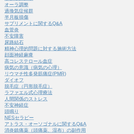
オーラ調整
過換気症候群
半月板損傷
サプリメントに関するQ&A
血管炎
不安障害
尿路結石
精神心理的問題に対する施術方法
顔面神経麻痺
高コレステロール血症
病気の意識（病気の心理）
リウマチ性多発筋痛症(PMR)
ダイオフ
脱毛症（円形脱毛症）
ラファエル式心理療法
人間関係のストレス
不安神経症
頭鳴り
NESセラピー
アトラス・オーソゴナルに関するQ&A
消炎鎮痛薬（頭痛薬、湿布）の副作用