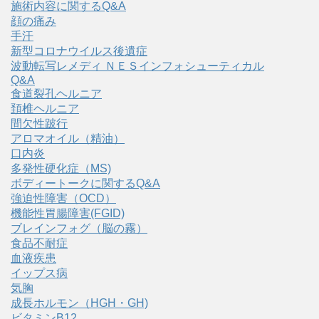
施術内容に関するQ&A
顔の痛み
手汗
新型コロナウイルス後遺症
波動転写レメディ ＮＥＳインフォシューティカル
Q&A
食道裂孔ヘルニア
頚椎ヘルニア
間欠性跛行
アロマオイル（精油）
口内炎
多発性硬化症（MS)
ボディートークに関するQ&A
強迫性障害（OCD）
機能性胃腸障害(FGID)
ブレインフォグ（脳の霧）
食品不耐症
血液疾患
イップス病
気胸
成長ホルモン（HGH・GH)
ビタミンB12