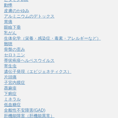
動悸
皮膚のかゆみ
アルミニウムのデトックス
胃痛
眼瞼下垂
乳がん
生体化学（栄養・感染症・毒素・アレルギーなど）
難聴
骨盤の歪み
セロトニン
帯状疱疹ヘルペスウイルス
寄生虫
遺伝子発現（エピジェネティクス）
片頭痛
子宮内膜症
蕁麻疹
下痢症
ミネラル
低血糖症
全般性不安障害(GAD)
肝機能障害（肝機能異常）