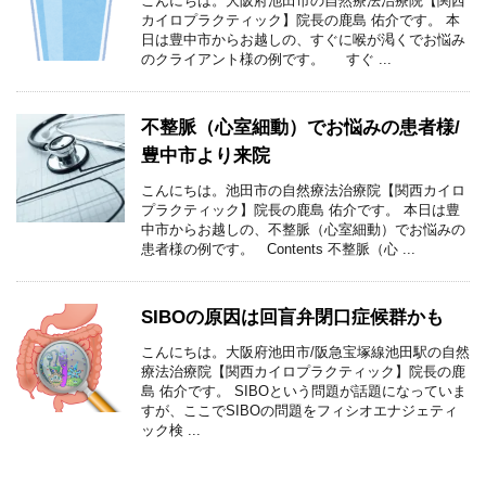
こんにちは。大阪府池田市の自然療法治療院【関西
カイロプラクティック】院長の鹿島 佑介です。 本
日は豊中市からお越しの、すぐに喉が渇くでお悩み
のクライアント様の例です。 すぐ ...
不整脈（心室細動）でお悩みの患者様/
豊中市より来院
こんにちは。池田市の自然療法治療院【関西カイロ
プラクティック】院長の鹿島 佑介です。 本日は豊
中市からお越しの、不整脈（心室細動）でお悩みの
患者様の例です。 Contents 不整脈（心 ...
SIBOの原因は回盲弁閉口症候群かも
こんにちは。大阪府池田市/阪急宝塚線池田駅の自然
療法治療院【関西カイロプラクティック】院長の鹿
島 佑介です。 SIBOという問題が話題になっていま
すが、ここでSIBOの問題をフィシオエナジェティ
ック検 ...