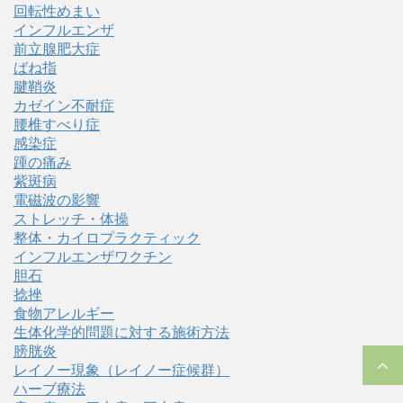
回転性めまい
インフルエンザ
前立腺肥大症
ばね指
腱鞘炎
カゼイン不耐症
腰椎すべり症
感染症
踵の痛み
紫斑病
電磁波の影響
ストレッチ・体操
整体・カイロプラクティック
インフルエンザワクチン
胆石
捻挫
食物アレルギー
生体化学的問題に対する施術方法
膀胱炎
レイノー現象（レイノー症候群）
ハーブ療法