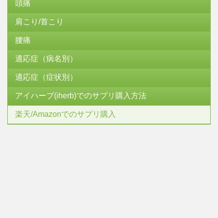
頭痛
肩こり/首こり
腰痛
適応症（病名別）
適応症（症状別）
アイハーブ(iherb)でのサプリ購入方法
楽天/Amazonでのサプリ購入