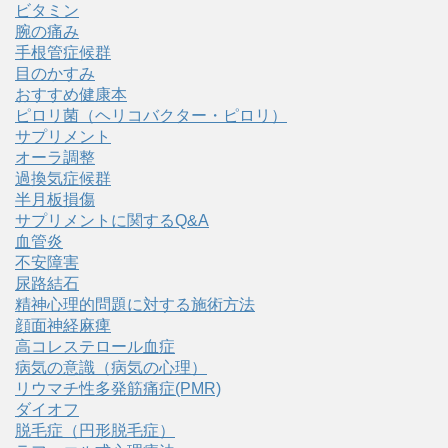
ビタミン
腕の痛み
手根管症候群
目のかすみ
おすすめ健康本
ピロリ菌（ヘリコバクター・ピロリ）
サプリメント
オーラ調整
過換気症候群
半月板損傷
サプリメントに関するQ&A
血管炎
不安障害
尿路結石
精神心理的問題に対する施術方法
顔面神経麻痺
高コレステロール血症
病気の意識（病気の心理）
リウマチ性多発筋痛症(PMR)
ダイオフ
脱毛症（円形脱毛症）