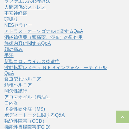
ラファエル式心理療法
人間関係のストレス
不安神経症
頭鳴り
NESセラピー
アトラス・オーソゴナルに関するQ&A
消炎鎮痛薬（頭痛薬、湿布）の副作用
施術内容に関するQ&A
顔の痛み
手汗
新型コロナウイルス後遺症
波動転写レメディ ＮＥＳインフォシューティカル
Q&A
食道裂孔ヘルニア
頚椎ヘルニア
間欠性跛行
アロマオイル（精油）
口内炎
多発性硬化症（MS)
ボディートークに関するQ&A
強迫性障害（OCD）
機能性胃腸障害(FGID)