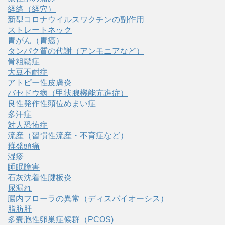
経絡（経穴）
新型コロナウイルスワクチンの副作用
ストレートネック
胃がん（胃癌）
タンパク質の代謝（アンモニアなど）
骨粗鬆症
大豆不耐症
アトピー性皮膚炎
バセドウ病（甲状腺機能亢進症）
良性発作性頭位めまい症
多汗症
対人恐怖症
流産（習慣性流産・不育症など）
群発頭痛
湿疹
睡眠障害
石灰沈着性腱板炎
尿漏れ
腸内フローラの異常（ディスバイオーシス）
脂肪肝
多嚢胞性卵巣症候群（PCOS)