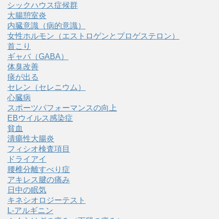
シックハウス症候群
大腸憩室炎
内臓意識（病的意識）
女性ホルモン（エストロゲンとプロゲステロン）
首こり
ギャバ（GABA）
体臭改善
痰が出る
セレン（セレニウム）
心臓病
スポーツパフォーマンスの向上
EBウイルス感染症
貧血
潰瘍性大腸炎
フィシオ検査項目
ドライアイ
腰椎分離すべり症
アキレス腱の痛み
日中の眠気
キネシオロジーテスト
L-アルギニン