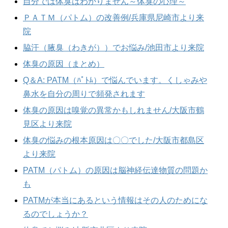
自分では体臭はわかりません～体臭の心理～
ＰＡＴＭ（パトム）の改善例/兵庫県尼崎市より来
院
脇汗（腋臭（わきが））でお悩み/池田市より来院
体臭の原因（まとめ）
Q＆A: PATM（ﾊﾟﾄﾑ）で悩んでいます。くしゃみや
鼻水を自分の周りで頻発されます
体臭の原因は嗅覚の異常かもしれません/大阪市鶴
見区より来院
体臭の悩みの根本原因は〇〇でした/大阪市都島区
より来院
PATM（パトム）の原因は脳神経伝達物質の問題か
も
PATMが本当にあるという情報はその人のためにな
るのでしょうか？