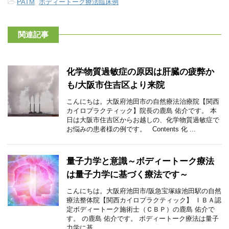
-
PATM
,
ボディートーク療法臨床例
関連記事
化学物質過敏症の原因は肝臓の疲弊か
も/大阪市住吉区より来院
こんにちは。大阪府池田市の自然療法治療院【関西
カイロプラクティック】院長の鹿島 佑介です。 本
日は大阪市住吉区からお越しの、化学物質過敏症で
お悩みの患者様の例です。 Contents 化 ...
量子力学と意識～ボディートーク療法
は量子力学に基づく療法です～
こんにちは。大阪府池田市/阪急宝塚線池田駅の自然
療法整体院【関西カイロプラクティック】 ＩＢＡ認
定ボディートーク施術士（ＣＢＰ）の鹿島 佑介で
す。 の鹿島 佑介です。 ボディートーク療法は量子
力学に基 ...