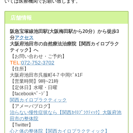
いては医療機関でお願い致します。
店舗情報
阪急宝塚線池田駅(大阪梅田駅から20分）から徒歩3
分
アクセス
大阪府池田市の自然療法治療院【関西カイロプラク
ティック】へ
【お問い合わせ・ご予約】
TEL:
072-752-3702
【住所】
大阪府池田市呉服町4-7 中岡ﾋﾞﾙ1F
【営業時間】9時~21時
【定休日】水曜・日曜
【facebookﾍﾟｰｼﾞ】
関西カイロプラクティック
【アメーバブログ】
治らない慢性症状なら【関西ｶｲﾛﾌﾟﾗｸﾃｨｯｸ】大阪府池
田市の整体院
【Twitter】
心と体の整体院【関西カイロプラクティック】