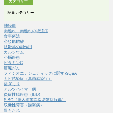
カテゴリー
記事カテゴリー
神経痛
肉離れ・肉離れの後遺症
食事療法
必須脂肪酸
抗鬱薬の副作用
カルシウム
小脳疾患
ビタミンC
肝臓がん
フィシオエナジェティックに関するQ&A
カビ感染症（真菌感染症）
歯ぎしり
アルツハイマー病
炎症性腸疾患（IBD)
SIBO（腸内細菌異常増殖症候群）
双極性障害（躁鬱病）
胃もたれ