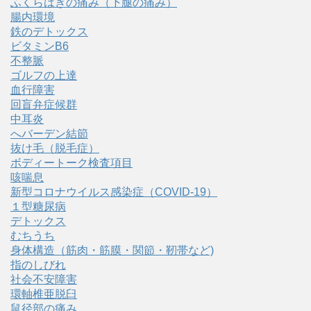
ふくらはぎの痛み（下腿の痛み）
腸内環境
鉄のデトックス
ビタミンB6
不整脈
ゴルフの上達
血行障害
回盲弁症候群
中耳炎
へバーデン結節
抜け毛（脱毛症）
ボディートーク検査項目
咳喘息
新型コロナウイルス感染症（COVID‑19）
１型糖尿病
デトックス
むちうち
身体構造（筋肉・筋膜・関節・靭帯など)
指のしびれ
社会不安障害
環軸椎亜脱臼
鼠径部の痛み