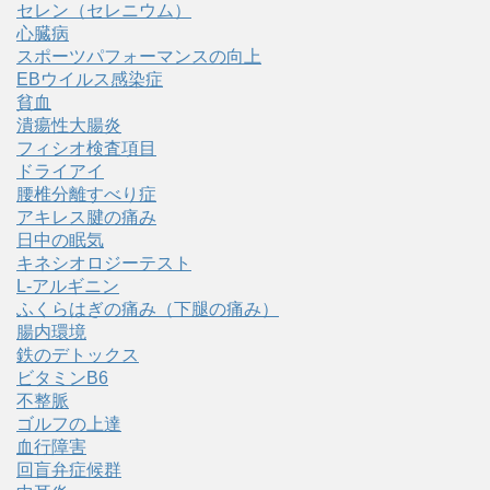
セレン（セレニウム）
心臓病
スポーツパフォーマンスの向上
EBウイルス感染症
貧血
潰瘍性大腸炎
フィシオ検査項目
ドライアイ
腰椎分離すべり症
アキレス腱の痛み
日中の眠気
キネシオロジーテスト
L-アルギニン
ふくらはぎの痛み（下腿の痛み）
腸内環境
鉄のデトックス
ビタミンB6
不整脈
ゴルフの上達
血行障害
回盲弁症候群