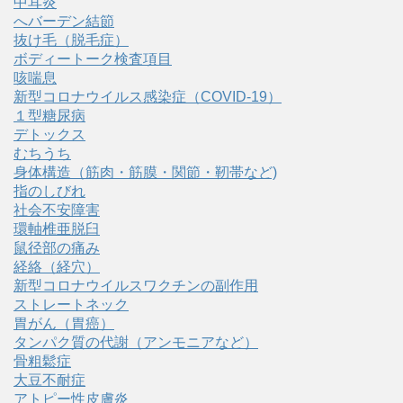
中耳炎
へバーデン結節
抜け毛（脱毛症）
ボディートーク検査項目
咳喘息
新型コロナウイルス感染症（COVID‑19）
１型糖尿病
デトックス
むちうち
身体構造（筋肉・筋膜・関節・靭帯など)
指のしびれ
社会不安障害
環軸椎亜脱臼
鼠径部の痛み
経絡（経穴）
新型コロナウイルスワクチンの副作用
ストレートネック
胃がん（胃癌）
タンパク質の代謝（アンモニアなど）
骨粗鬆症
大豆不耐症
アトピー性皮膚炎