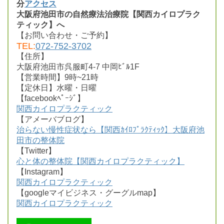
分
アクセス
大阪府池田市の自然療法治療院【関西カイロプラク
ティック】へ
【お問い合わせ・ご予約】
TEL:
072-752-3702
【住所】
大阪府池田市呉服町4-7 中岡ﾋﾞﾙ1F
【営業時間】9時~21時
【定休日】水曜・日曜
【facebookﾍﾟｰｼﾞ】
関西カイロプラクティック
【アメーバブログ】
治らない慢性症状なら【関西ｶｲﾛﾌﾟﾗｸﾃｨｯｸ】大阪府池
田市の整体院
【Twitter】
心と体の整体院【関西カイロプラクティック】
【Instagram】
関西カイロプラクティック
【googleマイビジネス・グーグルmap】
関西カイロプラクティック