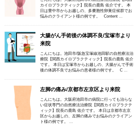
カイロプラクティック】院長の鹿島 佑介です。 本
日は豊中市からお越しの、多嚢胞性卵巣症候群でお
悩みのクライアント様の例です。 Content ...
大腸がん手術後の体調不良/宝塚市より
来院
こんにちは。池田市/阪急宝塚線池田駅の自然療法治
療院【関西カイロプラクティック】院長の鹿島 佑介
です。 本日は宝塚市からお越しの、大腸がんで手術
後の体調不良でお悩みの患者様の例です。 C ...
左脚の痛み/京都市左京区より来院
こんにちは。大阪府池田市の病院に行っても治らな
い症状専門の自然療法治療院【関西カイロプラクテ
ィック】院長の鹿島 佑介です。 本日は京都市左京
区からお越しの、左脚の痛みでお悩みのクライアン
ト様の例です。 ...