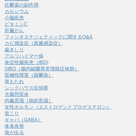
抗鬱薬の副作用
カルシウム
小脳疾患
ビタミンC
肝臓がん
フィシオエナジェティックに関するQ&A
カビ感染症（真菌感染症）
歯ぎしり
アルツハイマー病
炎症性腸疾患（IBD)
SIBO（腸内細菌異常増殖症候群）
双極性障害（躁鬱病）
胃もたれ
シックハウス症候群
大腸憩室炎
内臓意識（病的意識）
女性ホルモン（エストロゲンとプロゲステロン）
首こり
ギャバ（GABA）
体臭改善
痰が出る