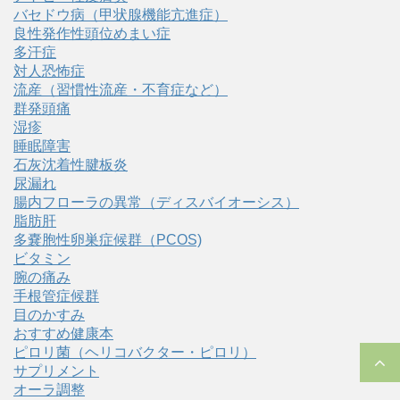
バセドウ病（甲状腺機能亢進症）
良性発作性頭位めまい症
多汗症
対人恐怖症
流産（習慣性流産・不育症など）
群発頭痛
湿疹
睡眠障害
石灰沈着性腱板炎
尿漏れ
腸内フローラの異常（ディスバイオーシス）
脂肪肝
多嚢胞性卵巣症候群（PCOS)
ビタミン
腕の痛み
手根管症候群
目のかすみ
おすすめ健康本
ピロリ菌（ヘリコバクター・ピロリ）
サプリメント
オーラ調整