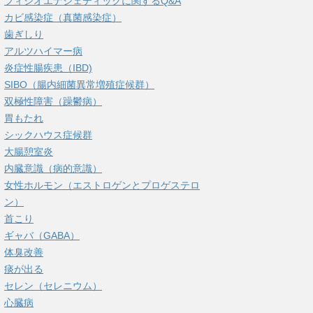
フィシオエナジェティックに関するQ&A
カビ感染症（真菌感染症）
歯ぎしり
アルツハイマー病
炎症性腸疾患（IBD)
SIBO（腸内細菌異常増殖症候群）
双極性障害（躁鬱病）
胃もたれ
シックハウス症候群
大腸憩室炎
内臓意識（病的意識）
女性ホルモン（エストロゲンとプロゲステロ
ン）
首こり
ギャバ（GABA）
体臭改善
痰が出る
セレン（セレニウム）
心臓病