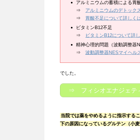
アルミニウムの蓄積による胃
⇒
アルミニウムのデトック
⇒
胃酸不足について詳しく
ビタミンB12不足
⇒
ビタミンB12について詳
精神心理的問題（波動調整器N
⇒
波動調整器NESマイヘル
でした。
⇒ フィシオエナジェテ
当院では薬をやめるように指示する
下の原因になっているグルテン（小麦