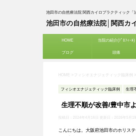
池田市の自然療法院 関西カイロプラクティック「
池田市の自然療法院│関西カ
HOME
当院の紹介(ﾌﾟﾛﾌｨｰﾙ)
ブログ
頭痛
HOME
>
フィシオエナジェティック臨床例
フィシオエナジェティック臨床例
生理
生理不順が改善/豊中市
投稿日：2024年4月16日 更新日：
2026年5月1
こんにちは。大阪府池田市のホリステ