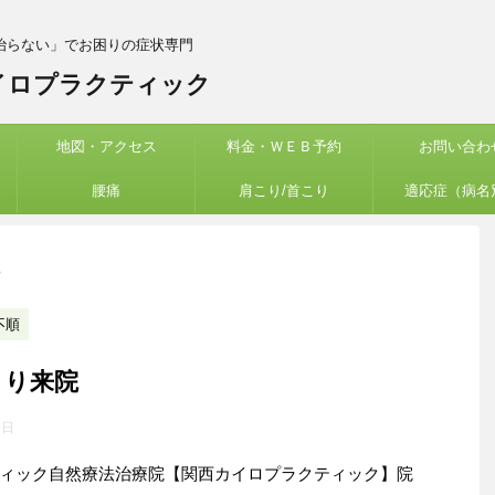
治らない」でお困りの症状専門
イロプラクティック
地図・アクセス
料金・ＷＥＢ予約
お問い合わ
腰痛
肩こり/首こり
適応症（病名
>
不順
より来院
9日
ィック自然療法治療院【関西カイロプラクティック】院