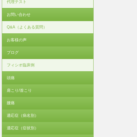
代理テスト
お問い合わせ
Q&A（よくある質問）
お客様の声
ブログ
フィシオ臨床例
頭痛
肩こり/首こり
腰痛
適応症（病名別）
適応症（症状別）