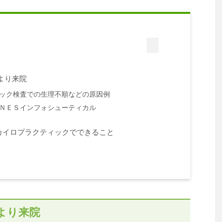
より来院
ック検査での生理不順などの原因例
ＮＥＳインフォシューティカル
カイロプラクティックでできること
より来院