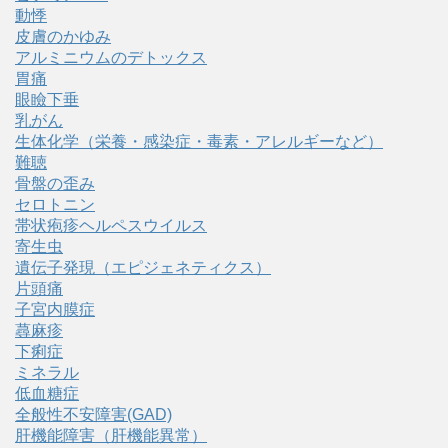
動悸
皮膚のかゆみ
アルミニウムのデトックス
胃痛
眼瞼下垂
乳がん
生体化学（栄養・感染症・毒素・アレルギーなど）
難聴
骨盤の歪み
セロトニン
帯状疱疹ヘルペスウイルス
寄生虫
遺伝子発現（エピジェネティクス）
片頭痛
子宮内膜症
蕁麻疹
下痢症
ミネラル
低血糖症
全般性不安障害(GAD)
肝機能障害（肝機能異常）