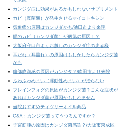
カンジダ症に効果があるかもしれないサプリメント
カビ（真菌類）が発生させるマイコトキシン
気象病の原因はカンジダかも/池田市より来院
腸のカビ（カンジダ菌）が病気の原因！？
大阪府守口市よりお越しのカンジダ症の患者様
耳だれ（耳垂れ）の原因はもしかしたらカンジダ菌
かも
腹部膨満感の原因がガンジダ？/吹田市より来院
ふわふわめまい（浮動性めまい）が治らない
ブレインフォグの原因がカンジダ菌？こんな症状が
あればカンジダ菌が原因かもしれません
当院おすすめティツリーオイル商品
Q&A：カンジダ菌ってうつるんですか？
子宮筋腫の原因はカンジダ菌感染？/大阪市東成区