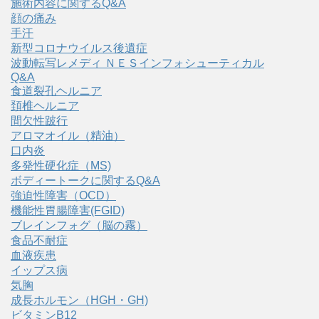
施術内容に関するQ&A
顔の痛み
手汗
新型コロナウイルス後遺症
波動転写レメディ ＮＥＳインフォシューティカル
Q&A
食道裂孔ヘルニア
頚椎ヘルニア
間欠性跛行
アロマオイル（精油）
口内炎
多発性硬化症（MS)
ボディートークに関するQ&A
強迫性障害（OCD）
機能性胃腸障害(FGID)
ブレインフォグ（脳の霧）
食品不耐症
血液疾患
イップス病
気胸
成長ホルモン（HGH・GH)
ビタミンB12