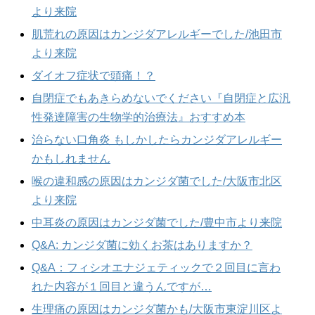
より来院
肌荒れの原因はカンジダアレルギーでした/池田市
より来院
ダイオフ症状で頭痛！？
自閉症でもあきらめないでください『自閉症と広汎
性発達障害の生物学的治療法』おすすめ本
治らない口角炎 もしかしたらカンジダアレルギー
かもしれません
喉の違和感の原因はカンジダ菌でした/大阪市北区
より来院
中耳炎の原因はカンジダ菌でした/豊中市より来院
Q&A: カンジダ菌に効くお茶はありますか？
Q&A：フィシオエナジェティックで２回目に言わ
れた内容が１回目と違うんですが…
生理痛の原因はカンジダ菌かも/大阪市東淀川区よ