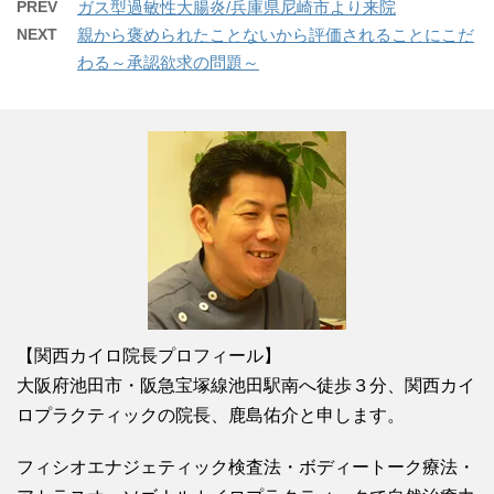
PREV
ガス型過敏性大腸炎/兵庫県尼崎市より来院
NEXT
親から褒められたことないから評価されることにこだ
わる～承認欲求の問題～
【関西カイロ院長プロフィール】
大阪府池田市・阪急宝塚線池田駅南へ徒歩３分、関西カイ
ロプラクティックの院長、鹿島佑介と申します。
フィシオエナジェティック検査法・ボディートーク療法・