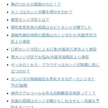
胸のつかえの原因がカビ！？
キノコはカンジダ菌を増やすのか？
腸管カンジダ症とは？
慢性気管支炎の原因はカビとカンジダ菌でした
過敏性腸症候群の原因はカンジダかも/大阪市淀川
区より来院
口腔カンジダ症による口臭/大阪府八尾市より来院
胃カンジダ症でお悩み/大阪市福島区より来院
サッカロミセス・ブラウディはカンジダ除菌に役に
立つのか？
カンジダが肺線維症を悪化させる!?～カンジダと
Th17細胞
体内でアルコールを作る自動醸造症候群って！？
虫歯の原因はカンジダ菌かもしれません～虫歯を予
防するには？