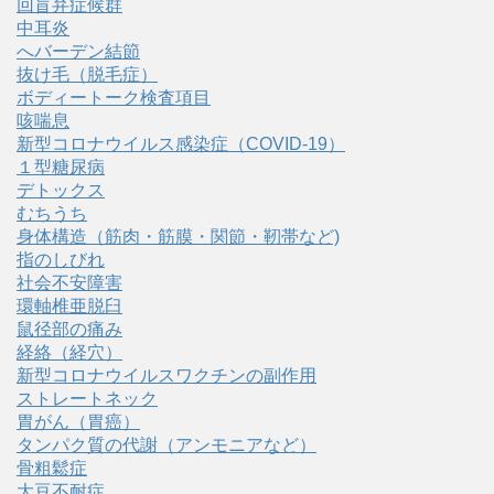
回盲弁症候群
中耳炎
へバーデン結節
抜け毛（脱毛症）
ボディートーク検査項目
咳喘息
新型コロナウイルス感染症（COVID‑19）
１型糖尿病
デトックス
むちうち
身体構造（筋肉・筋膜・関節・靭帯など)
指のしびれ
社会不安障害
環軸椎亜脱臼
鼠径部の痛み
経絡（経穴）
新型コロナウイルスワクチンの副作用
ストレートネック
胃がん（胃癌）
タンパク質の代謝（アンモニアなど）
骨粗鬆症
大豆不耐症