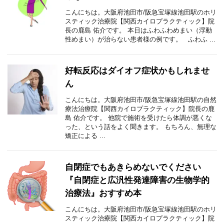
こんにちは。大阪府池田市/阪急宝塚線池田駅のホリ
スティック治療院【関西カイロプラクティック】院
長の鹿島 佑介です。 本日はふわふわめまい（浮動
性めまい）が治らない患者様の例です。 ふわふ ...
好転反応はダイオフ症状かもしれませ
ん
こんにちは。大阪府池田市/阪急宝塚線池田駅の自然
療法治療院【関西カイロプラクティック】院長の鹿
島 佑介です。 他院で施術を受けたら体調が悪くな
った、という話をよく聞きます。 もちろん、無理な
矯正による ...
自閉症でもあきらめないでください
『自閉症と広汎性発達障害の生物学的
治療法』おすすめ本
こんにちは。大阪府池田市/阪急宝塚線池田駅のホリ
スティック治療院【関西カイロプラクティック】院