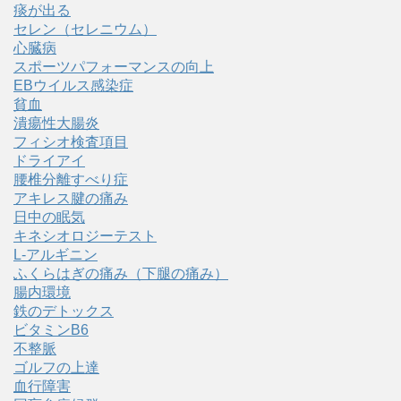
痰が出る
セレン（セレニウム）
心臓病
スポーツパフォーマンスの向上
EBウイルス感染症
貧血
潰瘍性大腸炎
フィシオ検査項目
ドライアイ
腰椎分離すべり症
アキレス腱の痛み
日中の眠気
キネシオロジーテスト
L-アルギニン
ふくらはぎの痛み（下腿の痛み）
腸内環境
鉄のデトックス
ビタミンB6
不整脈
ゴルフの上達
血行障害