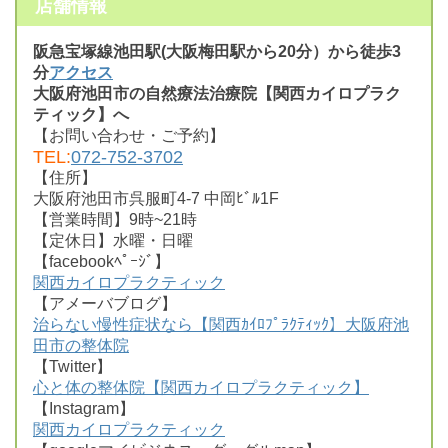
店舗情報
阪急宝塚線池田駅(大阪梅田駅から20分）から徒歩3
分
アクセス
大阪府池田市の自然療法治療院【関西カイロプラク
ティック】へ
【お問い合わせ・ご予約】
TEL:
072-752-3702
【住所】
大阪府池田市呉服町4-7 中岡ﾋﾞﾙ1F
【営業時間】9時~21時
【定休日】水曜・日曜
【facebookﾍﾟｰｼﾞ】
関西カイロプラクティック
【アメーバブログ】
治らない慢性症状なら【関西ｶｲﾛﾌﾟﾗｸﾃｨｯｸ】大阪府池
田市の整体院
【Twitter】
心と体の整体院【関西カイロプラクティック】
【Instagram】
関西カイロプラクティック