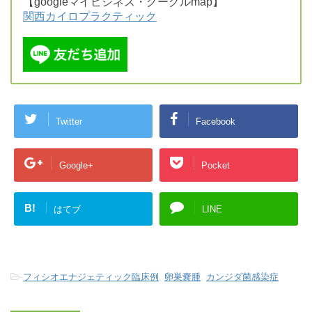
【googleマイビジネス・グーグルmap】
関西カイロプラクティック
Twitter
Facebook
Google+
Pocket
B!
はてブ
LINE
-
フィシオエナジェティック臨床例
,
卵巣嚢腫
,
カンジダ菌感染症