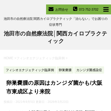
お問合せ
072-752-3702
池田市の自然療法院 関西カイロプラクティック「治らない」でお困りの
症状専門
池田市の自然療法院│関西カイロプラクテ
ィック
HOME
>
フィシオエナジェティック臨床例
>
フィシオエナジェティック臨床例
卵巣嚢腫
カンジダ菌感染症
卵巣嚢腫の原因はカンジダ菌かも/大阪
市東成区より来院
投稿日：2021年9月5日 更新日：
2026年3月23日