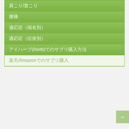
肩こり/首こり
腰痛
適応症（病名別）
適応症（症状別）
アイハーブ(iherb)でのサプリ購入方法
楽天/Amazonでのサプリ購入