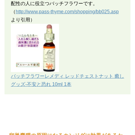
配性の人に役立つバッチフラワーです。
（
http://www.pass-thyme.com/shopping/bb025.asp
より引用）
バッチフラワーレメディ レッドチェストナット 癒し
グッズ-不安と恐れ 10ml 1本