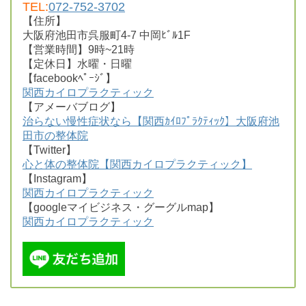
TEL:
072-752-3702
【住所】
大阪府池田市呉服町4-7 中岡ﾋﾞﾙ1F
【営業時間】9時~21時
【定休日】水曜・日曜
【facebookﾍﾟｰｼﾞ】
関西カイロプラクティック
【アメーバブログ】
治らない慢性症状なら【関西ｶｲﾛﾌﾟﾗｸﾃｨｯｸ】大阪府池
田市の整体院
【Twitter】
心と体の整体院【関西カイロプラクティック】
【Instagram】
関西カイロプラクティック
【googleマイビジネス・グーグルmap】
関西カイロプラクティック