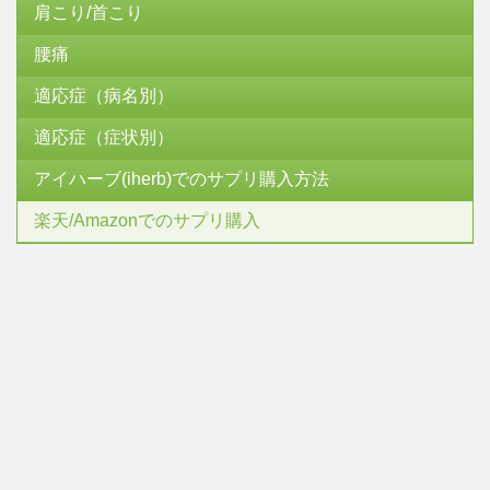
肩こり/首こり
腰痛
適応症（病名別）
適応症（症状別）
アイハーブ(iherb)でのサプリ購入方法
楽天/Amazonでのサプリ購入