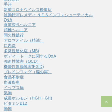
手汗
新型コロナウイルス後遺症
波動転写レメディ ＮＥＳインフォシューティカル
Q&A
食道裂孔ヘルニア
頚椎ヘルニア
間欠性跛行
アロマオイル（精油）
口内炎
多発性硬化症（MS)
ボディートークに関するQ&A
強迫性障害（OCD）
機能性胃腸障害(FGID)
ブレインフォグ（脳の霧）
食品不耐症
血液疾患
イップス病
気胸
成長ホルモン（HGH・GH)
ビタミンB12
動悸