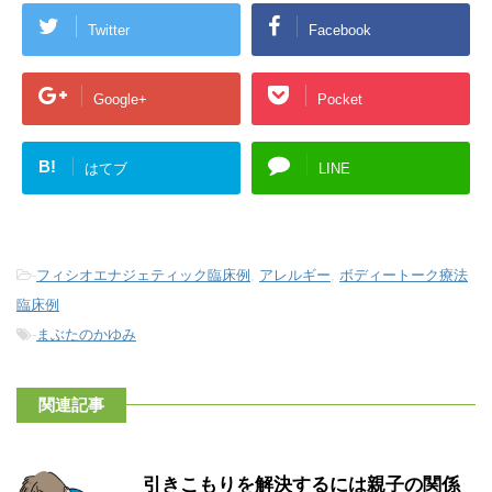
Twitter
Facebook
Google+
Pocket
B!
はてブ
LINE
-
フィシオエナジェティック臨床例
,
アレルギー
,
ボディートーク療法
臨床例
-
まぶたのかゆみ
関連記事
引きこもりを解決するには親子の関係