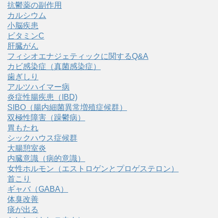
抗鬱薬の副作用
カルシウム
小脳疾患
ビタミンC
肝臓がん
フィシオエナジェティックに関するQ&A
カビ感染症（真菌感染症）
歯ぎしり
アルツハイマー病
炎症性腸疾患（IBD)
SIBO（腸内細菌異常増殖症候群）
双極性障害（躁鬱病）
胃もたれ
シックハウス症候群
大腸憩室炎
内臓意識（病的意識）
女性ホルモン（エストロゲンとプロゲステロン）
首こり
ギャバ（GABA）
体臭改善
痰が出る