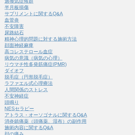
過換気症候群
半月板損傷
サプリメントに関するQ&A
血管炎
不安障害
尿路結石
精神心理的問題に対する施術方法
顔面神経麻痺
高コレステロール血症
病気の意識（病気の心理）
リウマチ性多発筋痛症(PMR)
ダイオフ
脱毛症（円形脱毛症）
ラファエル式心理療法
人間関係のストレス
不安神経症
頭鳴り
NESセラピー
アトラス・オーソゴナルに関するQ&A
消炎鎮痛薬（頭痛薬、湿布）の副作用
施術内容に関するQ&A
顔の痛み