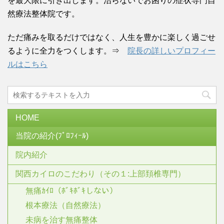
を最大限に引き出します。治らないでお困りの症状専門自
然療法整体院です。
ただ痛みを取るだけではなく、人生を豊かに楽しく過ごせ
るように全力をつくします。⇒
院長の詳しいプロフィー
ルはこちら
HOME
当院の紹介(ﾌﾟﾛﾌｨｰﾙ)
院内紹介
関西カイロのこだわり（その１:上部頚椎専門）
無痛ｶｲﾛ（ﾎﾞｷﾎﾞｷしない）
根本療法（自然療法）
未病を治す無痛整体