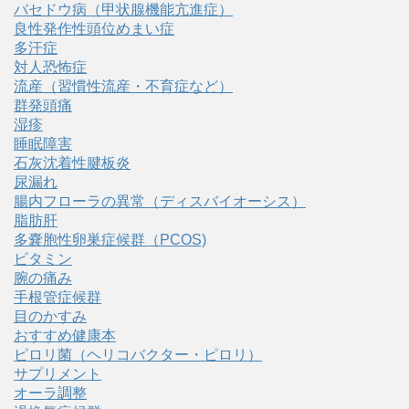
バセドウ病（甲状腺機能亢進症）
良性発作性頭位めまい症
多汗症
対人恐怖症
流産（習慣性流産・不育症など）
群発頭痛
湿疹
睡眠障害
石灰沈着性腱板炎
尿漏れ
腸内フローラの異常（ディスバイオーシス）
脂肪肝
多嚢胞性卵巣症候群（PCOS)
ビタミン
腕の痛み
手根管症候群
目のかすみ
おすすめ健康本
ピロリ菌（ヘリコバクター・ピロリ）
サプリメント
オーラ調整