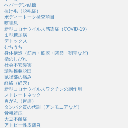
へバーデン結節
抜け毛（脱毛症）
ボディートーク検査項目
咳喘息
新型コロナウイルス感染症（COVID‑19）
１型糖尿病
デトックス
むちうち
身体構造（筋肉・筋膜・関節・靭帯など)
指のしびれ
社会不安障害
環軸椎亜脱臼
鼠径部の痛み
経絡（経穴）
新型コロナウイルスワクチンの副作用
ストレートネック
胃がん（胃癌）
タンパク質の代謝（アンモニアなど）
骨粗鬆症
大豆不耐症
アトピー性皮膚炎