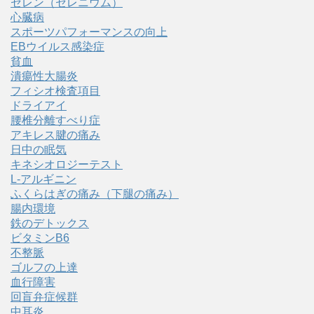
セレン（セレニウム）
心臓病
スポーツパフォーマンスの向上
EBウイルス感染症
貧血
潰瘍性大腸炎
フィシオ検査項目
ドライアイ
腰椎分離すべり症
アキレス腱の痛み
日中の眠気
キネシオロジーテスト
L-アルギニン
ふくらはぎの痛み（下腿の痛み）
腸内環境
鉄のデトックス
ビタミンB6
不整脈
ゴルフの上達
血行障害
回盲弁症候群
中耳炎