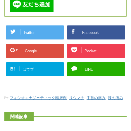
Twitter
Facebook
Google+
Pocket
B!
はてブ
LINE
-
フィシオエナジェティック臨床例
,
リウマチ
,
手首の痛み
,
膝の痛み
関連記事