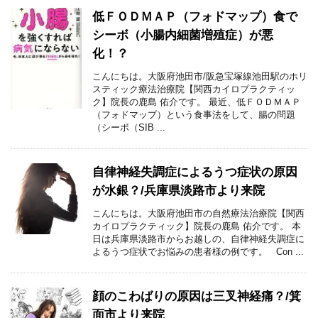
低ＦＯＤＭＡＰ（フォドマップ）食で
シーボ（小腸内細菌増殖症）が悪
化！？
こんにちは。大阪府池田市/阪急宝塚線池田駅のホリ
スティック療法治療院【関西カイロプラクティッ
ク】院長の鹿島 佑介です。 最近、低ＦＯＤＭＡＰ
（フォドマップ）という食事法をして、腸の問題
（シーボ（SIB ...
自律神経失調症によるうつ症状の原因
が水銀？/兵庫県淡路市より来院
こんにちは。大阪府池田市の自然療法治療院【関西
カイロプラクティック】院長の鹿島 佑介です。 本
日は兵庫県淡路市からお越しの、自律神経失調症に
よるうつ症状でお悩みの患者様の例です。 Con ...
顔のこわばりの原因は三叉神経痛？/箕
面市より来院