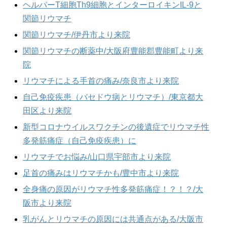
ヘルパーT細胞Th9細胞とインターロイキンIL-9と
関節リウマチ
関節リウマチ/伊丹市より来院
関節リウマチの断薬中/大阪府豊能郡豊能町より来
院
リウマチによる手首の痛み/奈良市より来院
自己免疫疾患（バセドウ病とリウマチ）/東京都大
田区より来院
新型コロナウイルスワクチンの後遺症でリウマチ性
多発筋痛症（自己免疫疾患）に
リウマチでお悩み/山口県宇部市より来院
足首の痛みはリウマチかも/豊中市より来院
全身痛の原因がリウマチ性多発筋痛症！？！？/大
阪市より来院
乳がんとリウマチの原因には共通点がある/大阪市