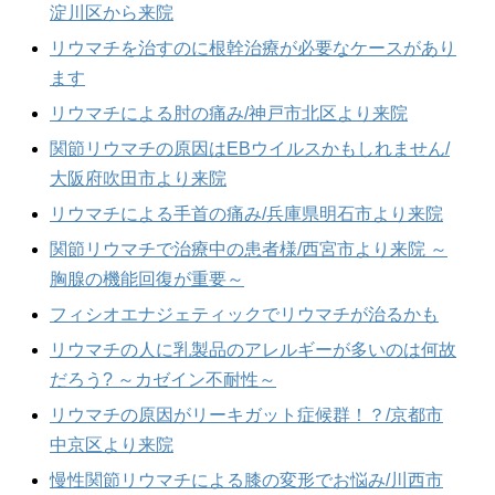
淀川区から来院
リウマチを治すのに根幹治療が必要なケースがあり
ます
リウマチによる肘の痛み/神戸市北区より来院
関節リウマチの原因はEBウイルスかもしれません/
大阪府吹田市より来院
リウマチによる手首の痛み/兵庫県明石市より来院
関節リウマチで治療中の患者様/西宮市より来院 ～
胸腺の機能回復が重要～
フィシオエナジェティックでリウマチが治るかも
リウマチの人に乳製品のアレルギーが多いのは何故
だろう? ～カゼイン不耐性～
リウマチの原因がリーキガット症候群！？/京都市
中京区より来院
慢性関節リウマチによる膝の変形でお悩み/川西市