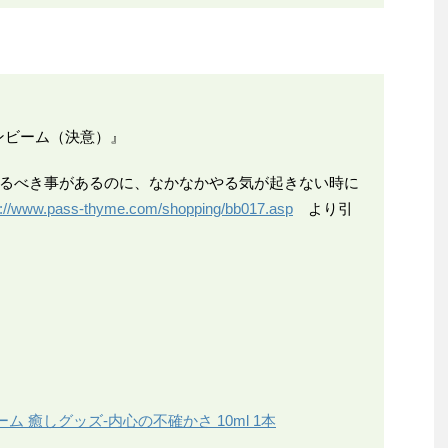
ンビーム（決意）』
、やるべき事があるのに、なかなかやる気が起きない時に
p://www.pass-thyme.com/shopping/bb017.asp
より引
 癒しグッズ-内心の不確かさ 10ml 1本