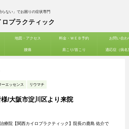
治らない」でお困りの症状専門
イロプラクティック
地図・アクセス
料金・ＷＥＢ予約
お問い合わ
腰痛
肩こり/首こり
適応症（病名
>
ワーエッセンス
リウマチ
様/大阪市淀川区より来院
治療院【関西カイロプラクティック】院長の鹿島 佑介で