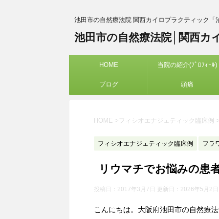
池田市の自然療法院 関西カイロプラクティック「
池田市の自然療法院│関西カ
HOME
当院の紹介(ﾌﾟﾛﾌｨｰﾙ)
ブログ
頭痛
HOME
>
フィシオエナジェティック臨床例
フィシオエナジェティック臨床例
フラ
リウマチでお悩みの患者
投稿日：2017年3月7日 更新日：
2026年5月2日
こんにちは。大阪府池田市の自然療法