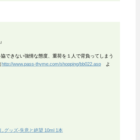
』
妥協できない強情な態度、重荷を１人で背負ってしまう
（
http://www.pass-thyme.com/shopping/bb022.asp
よ
グッズ-失意と絶望 10ml 1本