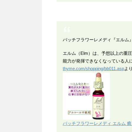
バッチフラワーレメディ『エルム
エルム（Elm）は、予想以上の重
能力が発揮できなくなっている人
thyme.com/shopping/bb011.asp
よ
バッチフラワーレメディ エルム 癒し