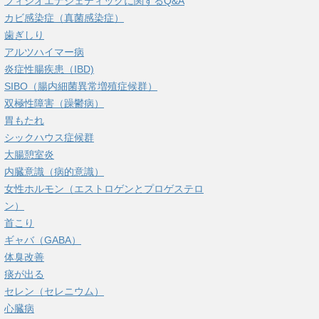
フィシオエナジェティックに関するQ&A
カビ感染症（真菌感染症）
歯ぎしり
アルツハイマー病
炎症性腸疾患（IBD)
SIBO（腸内細菌異常増殖症候群）
双極性障害（躁鬱病）
胃もたれ
シックハウス症候群
大腸憩室炎
内臓意識（病的意識）
女性ホルモン（エストロゲンとプロゲステロ
ン）
首こり
ギャバ（GABA）
体臭改善
痰が出る
セレン（セレニウム）
心臓病