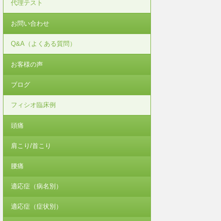
代理テスト
お問い合わせ
Q&A（よくある質問）
お客様の声
ブログ
フィシオ臨床例
頭痛
肩こり/首こり
腰痛
適応症（病名別）
適応症（症状別）