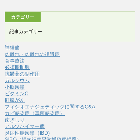
カテゴリー
記事カテゴリー
神経痛
肉離れ・肉離れの後遺症
食事療法
必須脂肪酸
抗鬱薬の副作用
カルシウム
小脳疾患
ビタミンC
肝臓がん
フィシオエナジェティックに関するQ&A
カビ感染症（真菌感染症）
歯ぎしり
アルツハイマー病
炎症性腸疾患（IBD)
SIBO（腸内細菌異常増殖症候群）