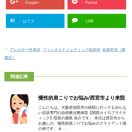
Google+
Pocket
B!
はてブ
LINE
-
アレルギー性鼻炎
,
フィシオエナジェティック臨床例
,
副鼻腔炎（蓄
膿症）
関連記事
慢性的肩こりでお悩み/西宮市より来院
こんにちは。大阪府池田市の病院に行っても治らな
い症状専門の自然療法整体院【関西カイロプラクテ
ィック】院長の鹿島 佑介です。 本日は西宮市から
お越しの、慢性的肩こりでお悩みのクライアント様
の例です。 & ...