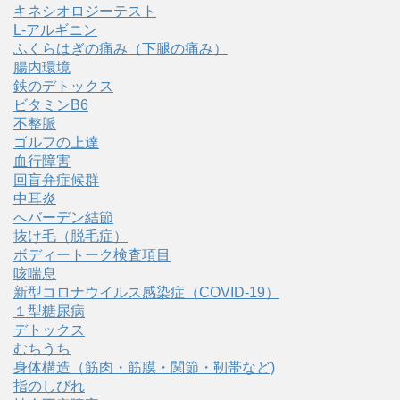
キネシオロジーテスト
L-アルギニン
ふくらはぎの痛み（下腿の痛み）
腸内環境
鉄のデトックス
ビタミンB6
不整脈
ゴルフの上達
血行障害
回盲弁症候群
中耳炎
へバーデン結節
抜け毛（脱毛症）
ボディートーク検査項目
咳喘息
新型コロナウイルス感染症（COVID‑19）
１型糖尿病
デトックス
むちうち
身体構造（筋肉・筋膜・関節・靭帯など)
指のしびれ