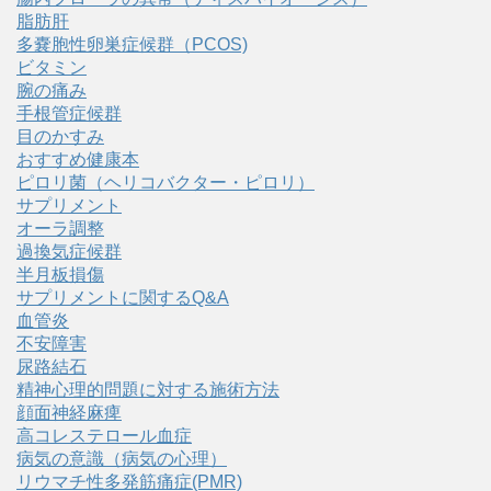
脂肪肝
多嚢胞性卵巣症候群（PCOS)
ビタミン
腕の痛み
手根管症候群
目のかすみ
おすすめ健康本
ピロリ菌（ヘリコバクター・ピロリ）
サプリメント
オーラ調整
過換気症候群
半月板損傷
サプリメントに関するQ&A
血管炎
不安障害
尿路結石
精神心理的問題に対する施術方法
顔面神経麻痺
高コレステロール血症
病気の意識（病気の心理）
リウマチ性多発筋痛症(PMR)