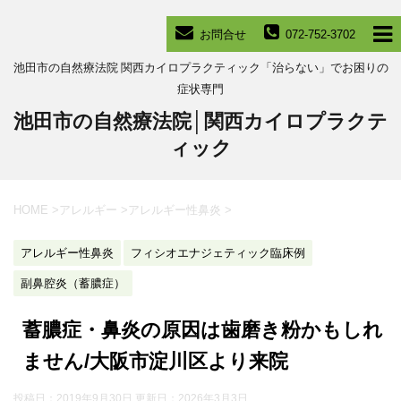
お問合せ
072-752-3702
池田市の自然療法院 関西カイロプラクティック「治らない」でお困りの
症状専門
池田市の自然療法院│関西カイロプラクテ
ィック
HOME
>
アレルギー
>
アレルギー性鼻炎
>
アレルギー性鼻炎
フィシオエナジェティック臨床例
副鼻腔炎（蓄膿症）
蓄膿症・鼻炎の原因は歯磨き粉かもしれ
ません/大阪市淀川区より来院
投稿日：2019年9月30日 更新日：
2026年3月3日