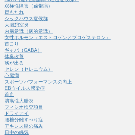
双極性障害（躁鬱病）
胃もたれ
シックハウス症候群
大腸憩室炎
内臓意識（病的意識）
女性ホルモン（エストロゲンとプロゲステロン）
首こり
ギャバ（GABA）
体臭改善
痰が出る
セレン（セレニウム）
心臓病
スポーツパフォーマンスの向上
EBウイルス感染症
貧血
潰瘍性大腸炎
フィシオ検査項目
ドライアイ
腰椎分離すべり症
アキレス腱の痛み
日中の眠気