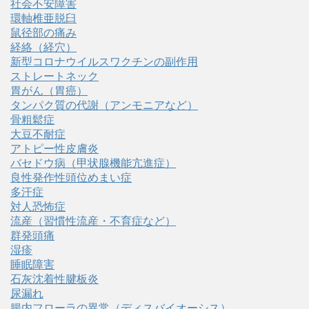
社会不安障害
環軸椎亜脱臼
鼠径部の痛み
経絡（経穴）
新型コロナウイルスワクチンの副作用
ストレートネック
胃がん（胃癌）
タンパク質の代謝（アンモニアなど）
骨粗鬆症
大豆不耐症
アトピー性皮膚炎
バセドウ病（甲状腺機能亢進症）
良性発作性頭位めまい症
多汗症
対人恐怖症
流産（習慣性流産・不育症など）
群発頭痛
湿疹
睡眠障害
石灰沈着性腱板炎
尿漏れ
腸内フローラの異常（ディスバイオーシス）