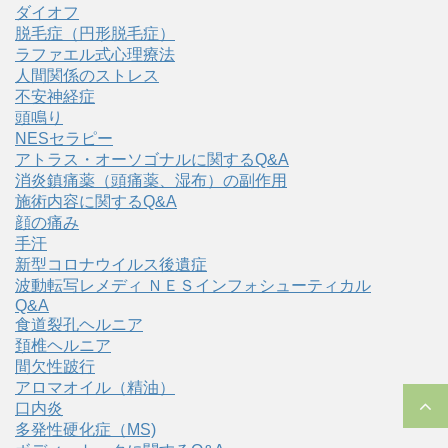
ダイオフ
脱毛症（円形脱毛症）
ラファエル式心理療法
人間関係のストレス
不安神経症
頭鳴り
NESセラピー
アトラス・オーソゴナルに関するQ&A
消炎鎮痛薬（頭痛薬、湿布）の副作用
施術内容に関するQ&A
顔の痛み
手汗
新型コロナウイルス後遺症
波動転写レメディ ＮＥＳインフォシューティカル
Q&A
食道裂孔ヘルニア
頚椎ヘルニア
間欠性跛行
アロマオイル（精油）
口内炎
多発性硬化症（MS)