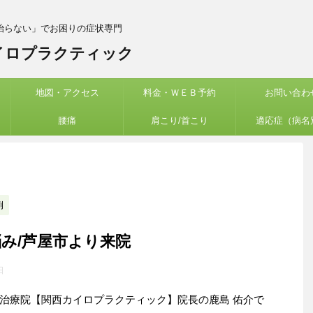
治らない」でお困りの症状専門
イロプラクティック
地図・アクセス
料金・ＷＥＢ予約
お問い合わ
腰痛
肩こり/首こり
適応症（病名
例
み/芦屋市より来院
日
治療院【関西カイロプラクティック】院長の鹿島 佑介で