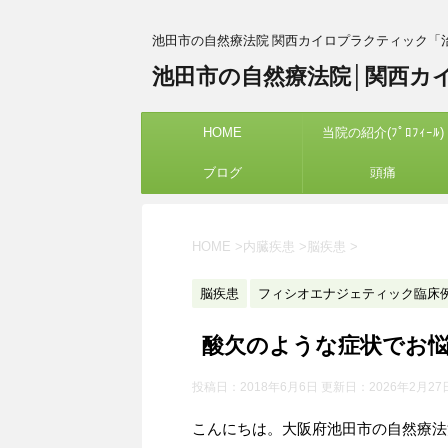
池田市の自然療法院 関西カイロプラクティック「
池田市の自然療法院│関西カ
HOME
当院の紹介(ﾌﾟﾛﾌｨｰﾙ)
ブログ
頭痛
HOME
>
内臓疾患
>
脳疾患
>
脳疾患
フィシオエナジェティック臨床
酸欠のような症状でお悩
投稿日：2018年6月6日 更新日：
2026年2月27
こんにちは。大阪府池田市の自然療法