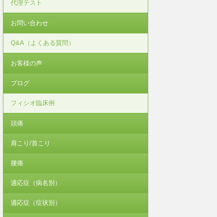
代理テスト
お問い合わせ
Q&A（よくある質問）
お客様の声
ブログ
フィシオ臨床例
頭痛
肩こり/首こり
腰痛
適応症（病名別）
適応症（症状別）