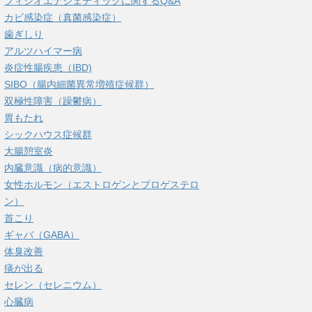
フィシオエナジェティックに関するQ&A
カビ感染症（真菌感染症）
歯ぎしり
アルツハイマー病
炎症性腸疾患（IBD)
SIBO（腸内細菌異常増殖症候群）
双極性障害（躁鬱病）
胃もたれ
シックハウス症候群
大腸憩室炎
内臓意識（病的意識）
女性ホルモン（エストロゲンとプロゲステロ
ン）
首こり
ギャバ（GABA）
体臭改善
痰が出る
セレン（セレニウム）
心臓病