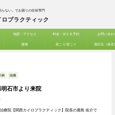
治らない」でお困りの症状専門
イロプラクティック
地図・アクセス
料金・ＷＥＢ予約
お問い合わ
腰痛
肩こり/首こり
適応症（病名
床例
頭痛
県明石市より来院
日
治療院【関西カイロプラクティック】院長の鹿島 佑介で