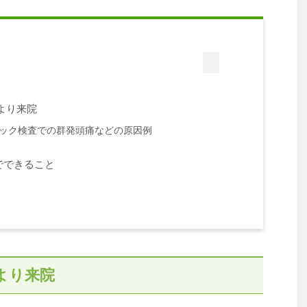
より来院
ック検査での群発頭痛などの原因例
でできること
より来院