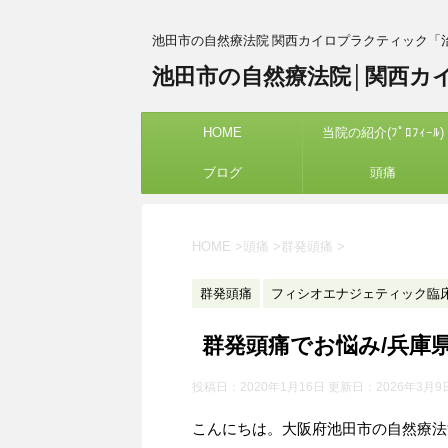
池田市の自然療法院 関西カイロプラクティック「
池田市の自然療法院│関西カ
HOME
当院の紹介(ﾌﾟﾛﾌｨｰﾙ)
ブログ
頭痛
HOME
>
頭痛
>
群発頭痛
>
群発頭痛
フィシオエナジェティック臨
群発頭痛でお悩み/兵庫
投稿日：2020年1月16日 更新日：
2026年3月9
こんにちは。大阪府池田市の自然療法