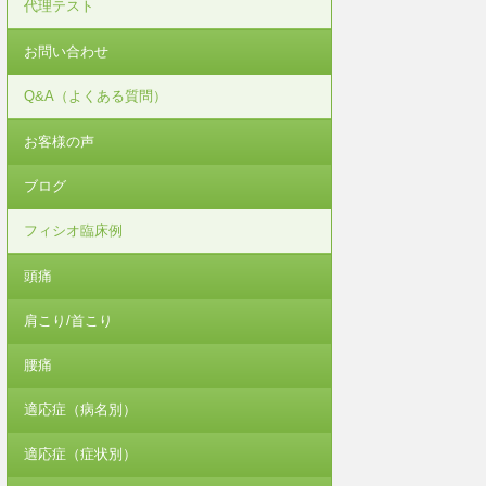
代理テスト
お問い合わせ
Q&A（よくある質問）
お客様の声
ブログ
フィシオ臨床例
頭痛
肩こり/首こり
腰痛
適応症（病名別）
適応症（症状別）