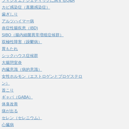
フィシオエナジェティックに関するQ&A
カビ感染症（真菌感染症）
歯ぎしり
アルツハイマー病
炎症性腸疾患（IBD)
SIBO（腸内細菌異常増殖症候群）
双極性障害（躁鬱病）
胃もたれ
シックハウス症候群
大腸憩室炎
内臓意識（病的意識）
女性ホルモン（エストロゲンとプロゲステロ
ン）
首こり
ギャバ（GABA）
体臭改善
痰が出る
セレン（セレニウム）
心臓病