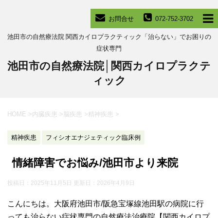
お問合せ
072-752-3702
池田市の自然療法院 関西カイロプラクティック「治らない」でお困りの
症状専門
池田市の自然療法院│関西カイロプラクテ
ィック
HOME
>
内臓疾患
>
脳疾患
>
精神疾患
>
精神疾患
フィシオエナジェティック臨床例
情緒障害でお悩み/池田市より来院
投稿日：2025年11月5日 更新日：
2026年4月9日
こんにちは。大阪府池田市/阪急宝塚線池田駅の病院に行
っても治らない症状専門の自然療法治療院【関西カイロプ