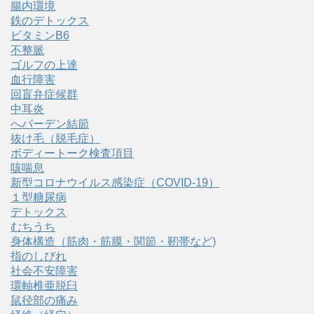
腸内環境
鉄のデトックス
ビタミンB6
不整脈
ゴルフの上達
血行障害
回盲弁症候群
中耳炎
へバーデン結節
抜け毛（脱毛症）
ボディートーク検査項目
咳喘息
新型コロナウイルス感染症（COVID‑19）
１型糖尿病
デトックス
むちうち
身体構造（筋肉・筋膜・関節・靭帯など)
指のしびれ
社会不安障害
環軸椎亜脱臼
鼠径部の痛み