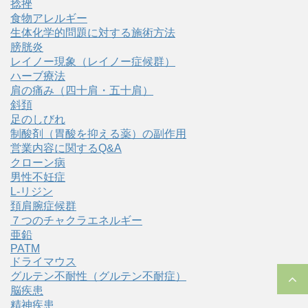
捻挫
食物アレルギー
生体化学的問題に対する施術方法
膀胱炎
レイノー現象（レイノー症候群）
ハーブ療法
肩の痛み（四十肩・五十肩）
斜頚
足のしびれ
制酸剤（胃酸を抑える薬）の副作用
営業内容に関するQ&A
クローン病
男性不妊症
L-リジン
頚肩腕症候群
７つのチャクラエネルギー
亜鉛
PATM
ドライマウス
グルテン不耐性（グルテン不耐症）
脳疾患
精神疾患