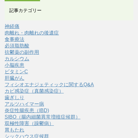
記事カテゴリー
神経痛
肉離れ・肉離れの後遺症
食事療法
必須脂肪酸
抗鬱薬の副作用
カルシウム
小脳疾患
ビタミンC
肝臓がん
フィシオエナジェティックに関するQ&A
カビ感染症（真菌感染症）
歯ぎしり
アルツハイマー病
炎症性腸疾患（IBD)
SIBO（腸内細菌異常増殖症候群）
双極性障害（躁鬱病）
胃もたれ
シックハウス症候群