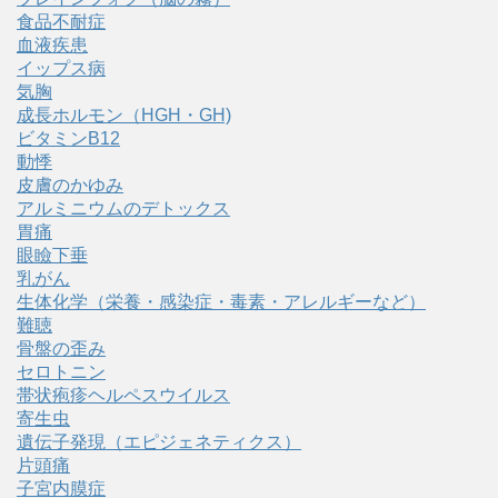
食品不耐症
血液疾患
イップス病
気胸
成長ホルモン（HGH・GH)
ビタミンB12
動悸
皮膚のかゆみ
アルミニウムのデトックス
胃痛
眼瞼下垂
乳がん
生体化学（栄養・感染症・毒素・アレルギーなど）
難聴
骨盤の歪み
セロトニン
帯状疱疹ヘルペスウイルス
寄生虫
遺伝子発現（エピジェネティクス）
片頭痛
子宮内膜症