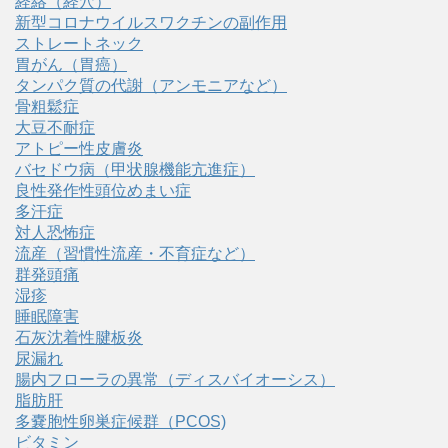
経絡（経穴）
新型コロナウイルスワクチンの副作用
ストレートネック
胃がん（胃癌）
タンパク質の代謝（アンモニアなど）
骨粗鬆症
大豆不耐症
アトピー性皮膚炎
バセドウ病（甲状腺機能亢進症）
良性発作性頭位めまい症
多汗症
対人恐怖症
流産（習慣性流産・不育症など）
群発頭痛
湿疹
睡眠障害
石灰沈着性腱板炎
尿漏れ
腸内フローラの異常（ディスバイオーシス）
脂肪肝
多嚢胞性卵巣症候群（PCOS)
ビタミン