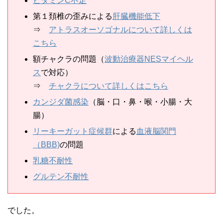
ビタミンC不足
第１頚椎の歪みによる
肝臓機能低下
⇒
アトラスオーソゴナルについて詳しくは
こちら
額チャクラの問題（
波動治療器NESマイヘル
ス
で対応）
⇒
チャクラについて詳しくはこちら
カンジダ菌感染
（脳・口・鼻・喉・小腸・大
腸）
リーキーガット症候群
による
血液脳関門
（BBB)
の問題
乳糖不耐性
グルテン不耐性
でした。