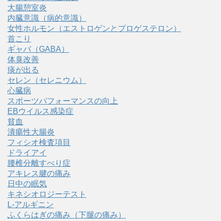
大腸憩室炎
内臓意識（病的意識）
女性ホルモン（エストロゲンとプロゲステロン）
首こり
ギャバ（GABA）
体臭改善
痰が出る
セレン（セレニウム）
心臓病
スポーツパフォーマンスの向上
EBウイルス感染症
貧血
潰瘍性大腸炎
フィシオ検査項目
ドライアイ
腰椎分離すべり症
アキレス腱の痛み
日中の眠気
キネシオロジーテスト
L-アルギニン
ふくらはぎの痛み（下腿の痛み）