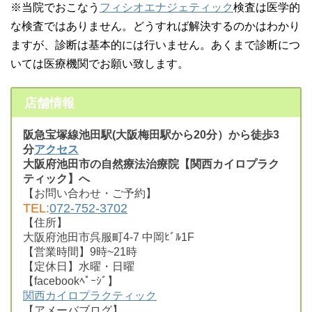
※当院でおこなう
フィシオエナジェティック
検査は医学的
な検査ではありません。どうすれば解決するのかはわかり
ますが、診断は基本的には行いません。あくまで診断につ
いては医療機関でお願い致します。
店舗情報
阪急宝塚線池田駅(大阪梅田駅から20分）から徒歩3
分
アクセス
大阪府池田市の自然療法治療院【関西カイロプラク
ティック】へ
【お問い合わせ・ご予約】
TEL:
072-752-3702
【住所】
大阪府池田市呉服町4-7 中岡ﾋﾞﾙ1F
【営業時間】9時~21時
【定休日】水曜・日曜
【facebookﾍﾟｰｼﾞ】
関西カイロプラクティック
【アメーバブログ】