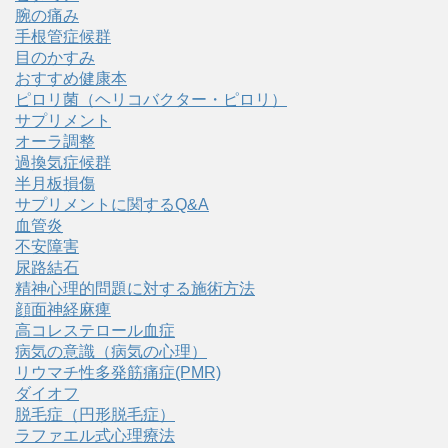
腕の痛み
手根管症候群
目のかすみ
おすすめ健康本
ピロリ菌（ヘリコバクター・ピロリ）
サプリメント
オーラ調整
過換気症候群
半月板損傷
サプリメントに関するQ&A
血管炎
不安障害
尿路結石
精神心理的問題に対する施術方法
顔面神経麻痺
高コレステロール血症
病気の意識（病気の心理）
リウマチ性多発筋痛症(PMR)
ダイオフ
脱毛症（円形脱毛症）
ラファエル式心理療法