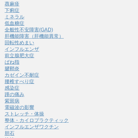
蕁麻疹
下痢症
ミネラル
低血糖症
全般性不安障害(GAD)
肝機能障害（肝機能異常）
回転性めまい
インフルエンザ
前立腺肥大症
ばね指
腱鞘炎
カゼイン不耐症
腰椎すべり症
感染症
踵の痛み
紫斑病
電磁波の影響
ストレッチ・体操
整体・カイロプラクティック
インフルエンザワクチン
胆石