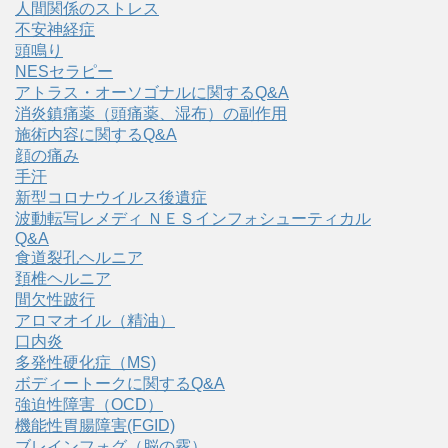
人間関係のストレス
不安神経症
頭鳴り
NESセラピー
アトラス・オーソゴナルに関するQ&A
消炎鎮痛薬（頭痛薬、湿布）の副作用
施術内容に関するQ&A
顔の痛み
手汗
新型コロナウイルス後遺症
波動転写レメディ ＮＥＳインフォシューティカル
Q&A
食道裂孔ヘルニア
頚椎ヘルニア
間欠性跛行
アロマオイル（精油）
口内炎
多発性硬化症（MS)
ボディートークに関するQ&A
強迫性障害（OCD）
機能性胃腸障害(FGID)
ブレインフォグ（脳の霧）