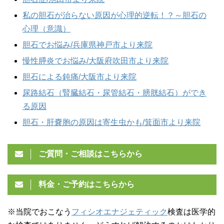
私の胆石が治らない原因が心理的逆転！？～胆石の
心理（意識）
胆石でお悩み/兵庫県神戸市より来院
慢性膵炎でお悩み/大阪府吹田市より来院
胆石による鈍痛/大阪市より来院
尿路結石（腎臓結石・尿管結石・膀胱結石）ができ
る原因
胆石・肝嚢胞の原因は寄生虫かも/箕面市より来院
ご質問・ご相談はこちらから
料金・ご予約はこちらから
※当院でおこなう
フィシオエナジェティック
検査は医学的