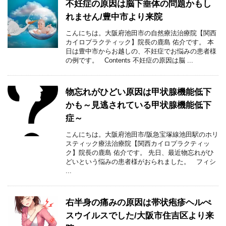
不妊症の原因は脳下垂体の問題かもし
れません/豊中市より来院
こんにちは。大阪府池田市の自然療法治療院【関西
カイロプラクティック】院長の鹿島 佑介です。 本
日は豊中市からお越しの、不妊症でお悩みの患者様
の例です。 Contents 不妊症の原因は脳 ...
物忘れがひどい原因は甲状腺機能低下
かも～見逃されている甲状腺機能低下
症～
こんにちは。大阪府池田市/阪急宝塚線池田駅のホリ
スティック療法治療院【関西カイロプラクティッ
ク】院長の鹿島 佑介です。 先日、最近物忘れがひ
どいという悩みの患者様がおられました。 フィシ
...
右半身の痛みの原因は帯状疱疹ヘルぺ
スウイルスでした/大阪市住吉区より来