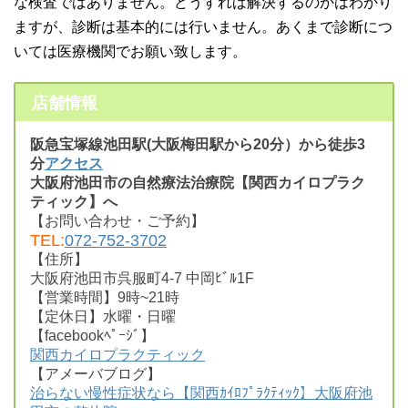
な検査ではありません。どうすれば解決するのかはわかり
ますが、診断は基本的には行いません。あくまで診断につ
いては医療機関でお願い致します。
店舗情報
阪急宝塚線池田駅(大阪梅田駅から20分）から徒歩3
分
アクセス
大阪府池田市の自然療法治療院【関西カイロプラク
ティック】へ
【お問い合わせ・ご予約】
TEL:
072-752-3702
【住所】
大阪府池田市呉服町4-7 中岡ﾋﾞﾙ1F
【営業時間】9時~21時
【定休日】水曜・日曜
【facebookﾍﾟｰｼﾞ】
関西カイロプラクティック
【アメーバブログ】
治らない慢性症状なら【関西ｶｲﾛﾌﾟﾗｸﾃｨｯｸ】大阪府池