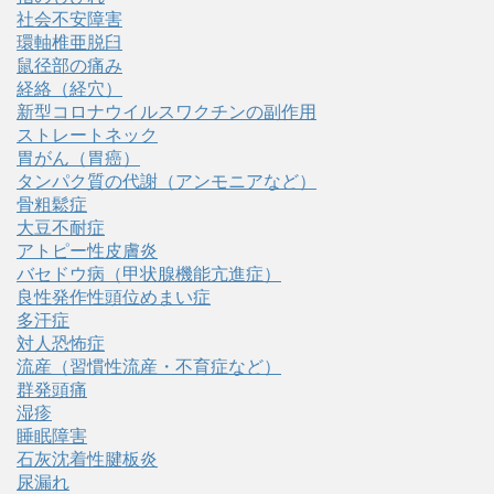
社会不安障害
環軸椎亜脱臼
鼠径部の痛み
経絡（経穴）
新型コロナウイルスワクチンの副作用
ストレートネック
胃がん（胃癌）
タンパク質の代謝（アンモニアなど）
骨粗鬆症
大豆不耐症
アトピー性皮膚炎
バセドウ病（甲状腺機能亢進症）
良性発作性頭位めまい症
多汗症
対人恐怖症
流産（習慣性流産・不育症など）
群発頭痛
湿疹
睡眠障害
石灰沈着性腱板炎
尿漏れ