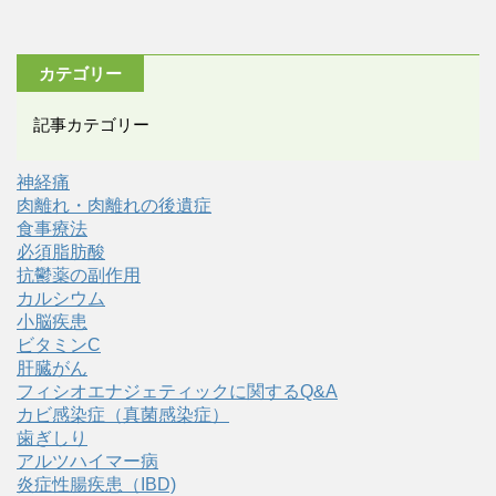
カテゴリー
記事カテゴリー
神経痛
肉離れ・肉離れの後遺症
食事療法
必須脂肪酸
抗鬱薬の副作用
カルシウム
小脳疾患
ビタミンC
肝臓がん
フィシオエナジェティックに関するQ&A
カビ感染症（真菌感染症）
歯ぎしり
アルツハイマー病
炎症性腸疾患（IBD)