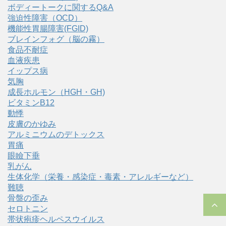
ボディートークに関するQ&A
強迫性障害（OCD）
機能性胃腸障害(FGID)
ブレインフォグ（脳の霧）
食品不耐症
血液疾患
イップス病
気胸
成長ホルモン（HGH・GH)
ビタミンB12
動悸
皮膚のかゆみ
アルミニウムのデトックス
胃痛
眼瞼下垂
乳がん
生体化学（栄養・感染症・毒素・アレルギーなど）
難聴
骨盤の歪み
セロトニン
帯状疱疹ヘルペスウイルス