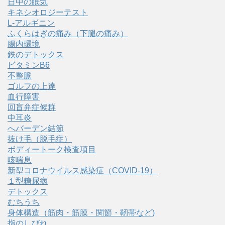
日中の眠気
キネシオロジーテスト
L-アルギニン
ふくらはぎの痛み（下腿の痛み）
腸内環境
鉄のデトックス
ビタミンB6
不整脈
ゴルフの上達
血行障害
回盲弁症候群
中耳炎
へバーデン結節
抜け毛（脱毛症）
ボディートーク検査項目
咳喘息
新型コロナウイルス感染症（COVID‑19）
１型糖尿病
デトックス
むちうち
身体構造（筋肉・筋膜・関節・靭帯など)
指のしびれ