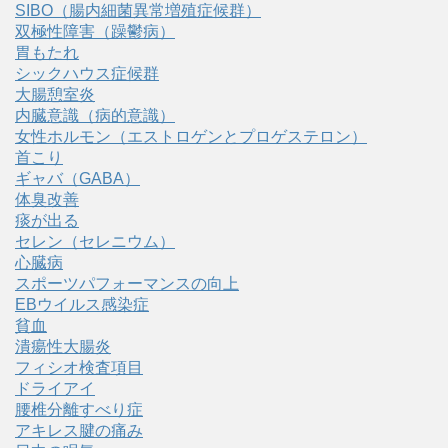
SIBO（腸内細菌異常増殖症候群）
双極性障害（躁鬱病）
胃もたれ
シックハウス症候群
大腸憩室炎
内臓意識（病的意識）
女性ホルモン（エストロゲンとプロゲステロン）
首こり
ギャバ（GABA）
体臭改善
痰が出る
セレン（セレニウム）
心臓病
スポーツパフォーマンスの向上
EBウイルス感染症
貧血
潰瘍性大腸炎
フィシオ検査項目
ドライアイ
腰椎分離すべり症
アキレス腱の痛み