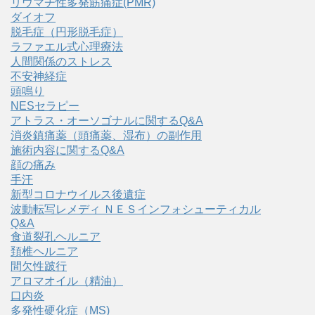
リウマチ性多発筋痛症(PMR)
ダイオフ
脱毛症（円形脱毛症）
ラファエル式心理療法
人間関係のストレス
不安神経症
頭鳴り
NESセラピー
アトラス・オーソゴナルに関するQ&A
消炎鎮痛薬（頭痛薬、湿布）の副作用
施術内容に関するQ&A
顔の痛み
手汗
新型コロナウイルス後遺症
波動転写レメディ ＮＥＳインフォシューティカル
Q&A
食道裂孔ヘルニア
頚椎ヘルニア
間欠性跛行
アロマオイル（精油）
口内炎
多発性硬化症（MS)