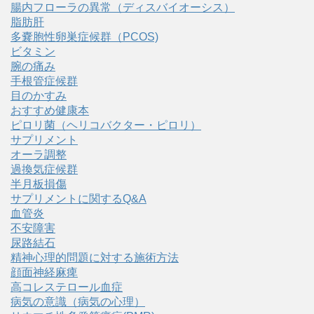
腸内フローラの異常（ディスバイオーシス）
脂肪肝
多嚢胞性卵巣症候群（PCOS)
ビタミン
腕の痛み
手根管症候群
目のかすみ
おすすめ健康本
ピロリ菌（ヘリコバクター・ピロリ）
サプリメント
オーラ調整
過換気症候群
半月板損傷
サプリメントに関するQ&A
血管炎
不安障害
尿路結石
精神心理的問題に対する施術方法
顔面神経麻痺
高コレステロール血症
病気の意識（病気の心理）