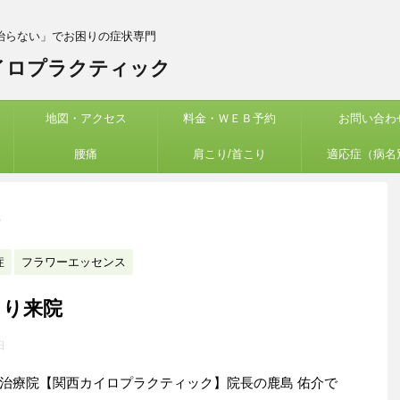
治らない」でお困りの症状専門
イロプラクティック
地図・アクセス
料金・ＷＥＢ予約
お問い合わ
腰痛
肩こり/首こり
適応症（病名
>
症
フラワーエッセンス
より来院
日
治療院【関西カイロプラクティック】院長の鹿島 佑介で