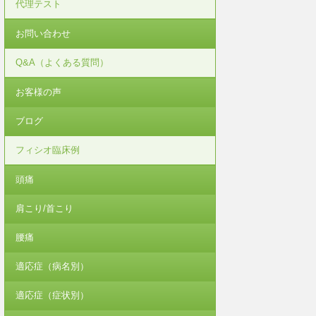
代理テスト
お問い合わせ
Q&A（よくある質問）
お客様の声
ブログ
フィシオ臨床例
頭痛
肩こり/首こり
腰痛
適応症（病名別）
適応症（症状別）