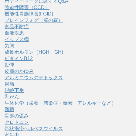
ボディートークに関するQ&A
強迫性障害（OCD）
機能性胃腸障害(FGID)
ブレインフォグ（脳の霧）
食品不耐症
血液疾患
イップス病
気胸
成長ホルモン（HGH・GH)
ビタミンB12
動悸
皮膚のかゆみ
アルミニウムのデトックス
胃痛
眼瞼下垂
乳がん
生体化学（栄養・感染症・毒素・アレルギーなど）
難聴
骨盤の歪み
セロトニン
帯状疱疹ヘルペスウイルス
寄生虫