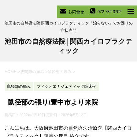
お問合せ
072-752-3702
池田市の自然療法院 関西カイロプラクティック「治らない」でお困りの
症状専門
池田市の自然療法院│関西カイロプラクテ
ィック
HOME
>
股関節の痛み
>
鼠径部の痛み
>
鼠径部の痛み
フィシオエナジェティック臨床例
鼠径部の張り/豊中市より来院
投稿日：2022年8月10日 更新日：
2026年5月12日
こんにちは。大阪府池田市の自然療法治療院【関西カイロ
プラクティック】院長の鹿島 佑介です。