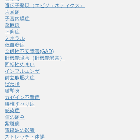
遺伝子発現（エピジェネティクス）
片頭痛
子宮内膜症
蕁麻疹
下痢症
ミネラル
低血糖症
全般性不安障害(GAD)
肝機能障害（肝機能異常）
回転性めまい
インフルエンザ
前立腺肥大症
ばね指
腱鞘炎
カゼイン不耐症
腰椎すべり症
感染症
踵の痛み
紫斑病
電磁波の影響
ストレッチ・体操