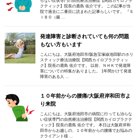
らない症状専門の自然療法治療院【関西カイロプラ
クティック】院長の鹿島 佑介です。 この記事が当
院で過去に二番目に読まれた記事らしいです。 『Ｓ
ＩＢＯ（腸 ...
発達障害と診断されていても何の問題
もない方もいます
こんにちは。大阪府池田市/阪急宝塚線池田駅のホリ
スティック療法治療院【関西カイロプラクティッ
ク】院長の鹿島 佑介です。 以前、ＮＨＫで発達障
害についての特集がありました。 1年間かけて発達
障害のある人 ...
１０年前からの腰痛/大阪府岸和田市よ
り来院
こんにちは。大阪府池田市の病院に行っても治らな
い症状専門の自然療法治療院【関西カイロプラクテ
ィック】院長の鹿島 佑介です。 本日は大阪府岸和
田市からお越しの、１０年前からの腰痛でお悩みの
クライアント様 ...