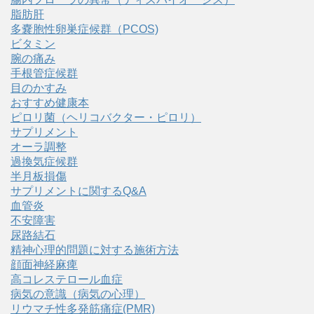
脂肪肝
多嚢胞性卵巣症候群（PCOS)
ビタミン
腕の痛み
手根管症候群
目のかすみ
おすすめ健康本
ピロリ菌（ヘリコバクター・ピロリ）
サプリメント
オーラ調整
過換気症候群
半月板損傷
サプリメントに関するQ&A
血管炎
不安障害
尿路結石
精神心理的問題に対する施術方法
顔面神経麻痺
高コレステロール血症
病気の意識（病気の心理）
リウマチ性多発筋痛症(PMR)