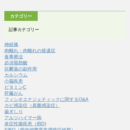
カテゴリー
記事カテゴリー
神経痛
肉離れ・肉離れの後遺症
食事療法
必須脂肪酸
抗鬱薬の副作用
カルシウム
小脳疾患
ビタミンC
肝臓がん
フィシオエナジェティックに関するQ&A
カビ感染症（真菌感染症）
歯ぎしり
アルツハイマー病
炎症性腸疾患（IBD)
SIBO（腸内細菌異常増殖症候群）