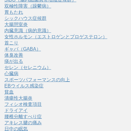
双極性障害（躁鬱病）
胃もたれ
シックハウス症候群
大腸憩室炎
内臓意識（病的意識）
女性ホルモン（エストロゲンとプロゲステロン）
首こり
ギャバ（GABA）
体臭改善
痰が出る
セレン（セレニウム）
心臓病
スポーツパフォーマンスの向上
EBウイルス感染症
貧血
潰瘍性大腸炎
フィシオ検査項目
ドライアイ
腰椎分離すべり症
アキレス腱の痛み
日中の眠気