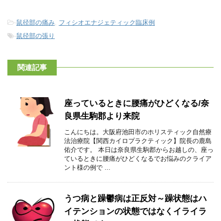
-
鼠径部の痛み
,
フィシオエナジェティック臨床例
-
鼠径部の張り
関連記事
座っているときに腰痛がひどくなる/奈
良県生駒郡より来院
こんにちは。大阪府池田市のホリスティック自然療
法治療院【関西カイロプラクティック】院長の鹿島
佑介です。 本日は奈良県生駒郡からお越しの、座っ
ているときに腰痛がひどくなるでお悩みのクライア
ント様の例で ...
うつ病と躁鬱病は正反対～躁状態はハ
イテンションの状態ではなくイライラ