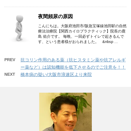
夜間頻尿の原因
こんにちは。大阪府池田市/阪急宝塚線池田駅の自然
療法治療院【関西カイロプラクティック】院長の鹿
島 佑介です。 毎晩、一回必ずトイレで起きるんで
す、という患者様がおられました。 &nbsp ...
PREV
抗コリン作用のある薬（抗ヒスタミン薬や抗アレルギ
ー薬など）は認知機能を低下させるのでご注意を！！
NEXT
橋本病の疑い/大阪市浪速区より来院