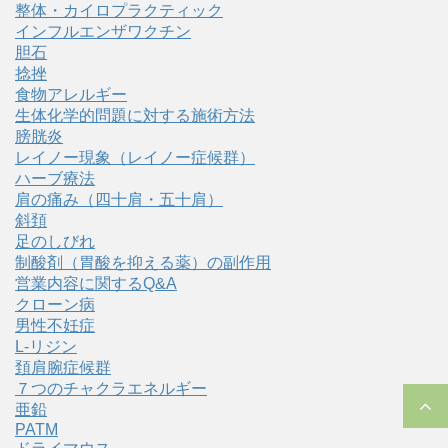
整体・カイロプラクティック
インフルエンザワクチン
胆石
捻挫
食物アレルギー
生体化学的問題に対する施術方法
膀胱炎
レイノー現象（レイノー症候群）
ハーブ療法
肩の痛み（四十肩・五十肩）
斜頚
足のしびれ
制酸剤（胃酸を抑える薬）の副作用
営業内容に関するQ&A
クローン病
男性不妊症
L-リジン
頚肩腕症候群
７つのチャクラエネルギー
亜鉛
PATM