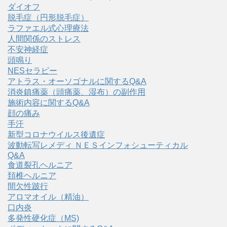
ダイオフ
脱毛症（円形脱毛症）
ラファエル式心理療法
人間関係のストレス
不安神経症
頭鳴り
NESセラピー
アトラス・オーソゴナルに関するQ&A
消炎鎮痛薬（頭痛薬、湿布）の副作用
施術内容に関するQ&A
顔の痛み
手汗
新型コロナウイルス後遺症
波動転写レメディ ＮＥＳインフォシューティカル
Q&A
食道裂孔ヘルニア
頚椎ヘルニア
間欠性跛行
アロマオイル（精油）
口内炎
多発性硬化症（MS)