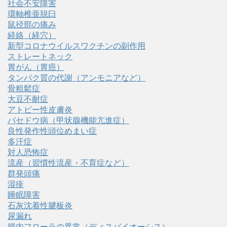
社会不安障害
環軸椎亜脱臼
鼠径部の痛み
経絡（経穴）
新型コロナウイルスワクチンの副作用
ストレートネック
胃がん（胃癌）
タンパク質の代謝（アンモニアなど）
骨粗鬆症
大豆不耐症
アトピー性皮膚炎
バセドウ病（甲状腺機能亢進症）
良性発作性頭位めまい症
多汗症
対人恐怖症
流産（習慣性流産・不育症など）
群発頭痛
湿疹
睡眠障害
石灰沈着性腱板炎
尿漏れ
腸内フローラの異常（ディスバイオーシス）