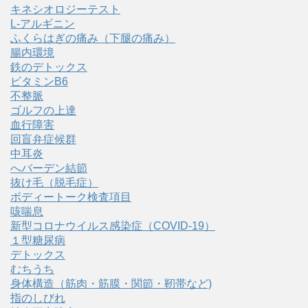
キネシオロジーテスト
L-アルギニン
ふくらはぎの痛み（下腿の痛み）
腸内環境
鉄のデトックス
ビタミンB6
不整脈
ゴルフの上達
血行障害
回盲弁症候群
中耳炎
へバーデン結節
抜け毛（脱毛症）
ボディートーク検査項目
咳喘息
新型コロナウイルス感染症（COVID‑19）
１型糖尿病
デトックス
むちうち
身体構造（筋肉・筋膜・関節・靭帯など)
指のしびれ