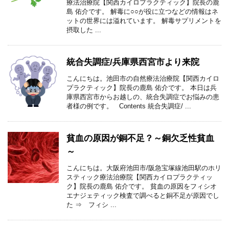
療法治療院【関西カイロプラクティック】院長の鹿
島 佑介です。 解毒に○○が役に立つなどの情報はネ
ットの世界には溢れています。 解毒サプリメントを
摂取した ...
統合失調症/兵庫県西宮市より来院
こんにちは。池田市の自然療法治療院【関西カイロ
プラクティック】院長の鹿島 佑介です。 本日は兵
庫県西宮市からお越しの、統合失調症でお悩みの患
者様の例です。 Contents 統合失調症/ ...
貧血の原因が銅不足？～銅欠乏性貧血
～
こんにちは。大阪府池田市/阪急宝塚線池田駅のホリ
スティック療法治療院【関西カイロプラクティッ
ク】院長の鹿島 佑介です。 貧血の原因をフィシオ
エナジェティック検査で調べると銅不足が原因でし
た ⇒ フィシ ...