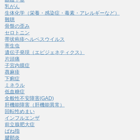
乳がん
生体化学（栄養・感染症・毒素・アレルギーなど）
難聴
骨盤の歪み
セロトニン
帯状疱疹ヘルペスウイルス
寄生虫
遺伝子発現（エピジェネティクス）
片頭痛
子宮内膜症
蕁麻疹
下痢症
ミネラル
低血糖症
全般性不安障害(GAD)
肝機能障害（肝機能異常）
回転性めまい
インフルエンザ
前立腺肥大症
ばね指
腱鞘炎