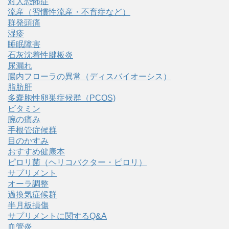
対人恐怖症
流産（習慣性流産・不育症など）
群発頭痛
湿疹
睡眠障害
石灰沈着性腱板炎
尿漏れ
腸内フローラの異常（ディスバイオーシス）
脂肪肝
多嚢胞性卵巣症候群（PCOS)
ビタミン
腕の痛み
手根管症候群
目のかすみ
おすすめ健康本
ピロリ菌（ヘリコバクター・ピロリ）
サプリメント
オーラ調整
過換気症候群
半月板損傷
サプリメントに関するQ&A
血管炎