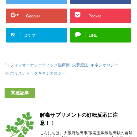
Google+
Pocket
B!
はてブ
LINE
-
フィシオエナジェティック臨床例
,
栄養療法
,
キネシオロジー
-
ホリスティックキネシオロジー
関連記事
解毒サプリメントの好転反応に注
意！！
こんにちは。大阪府池田市/阪急宝塚線池田駅の自然