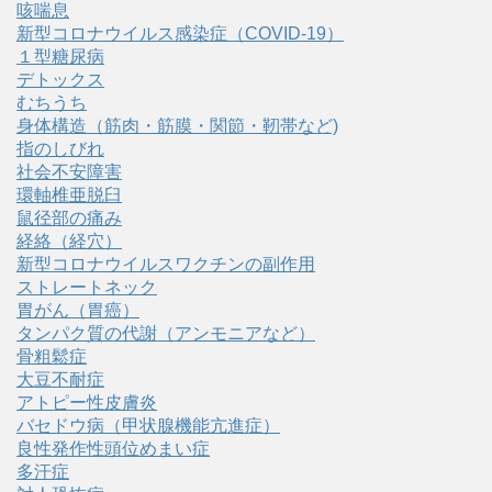
咳喘息
新型コロナウイルス感染症（COVID‑19）
１型糖尿病
デトックス
むちうち
身体構造（筋肉・筋膜・関節・靭帯など)
指のしびれ
社会不安障害
環軸椎亜脱臼
鼠径部の痛み
経絡（経穴）
新型コロナウイルスワクチンの副作用
ストレートネック
胃がん（胃癌）
タンパク質の代謝（アンモニアなど）
骨粗鬆症
大豆不耐症
アトピー性皮膚炎
バセドウ病（甲状腺機能亢進症）
良性発作性頭位めまい症
多汗症