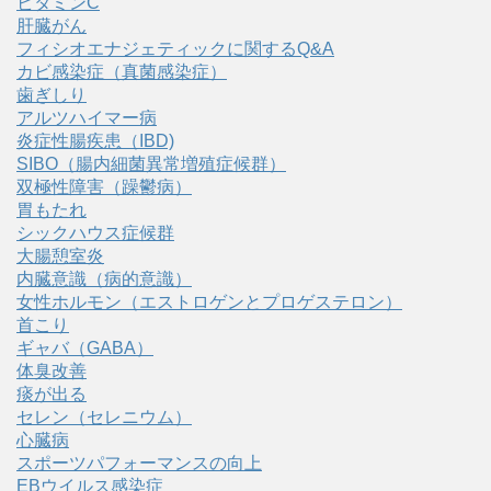
ビタミンC
肝臓がん
フィシオエナジェティックに関するQ&A
カビ感染症（真菌感染症）
歯ぎしり
アルツハイマー病
炎症性腸疾患（IBD)
SIBO（腸内細菌異常増殖症候群）
双極性障害（躁鬱病）
胃もたれ
シックハウス症候群
大腸憩室炎
内臓意識（病的意識）
女性ホルモン（エストロゲンとプロゲステロン）
首こり
ギャバ（GABA）
体臭改善
痰が出る
セレン（セレニウム）
心臓病
スポーツパフォーマンスの向上
EBウイルス感染症