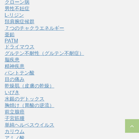
クローン病
男性不妊症
L-リジン
頚肩腕症候群
７つのチャクラエネルギー
亜鉛
PATM
ドライマウス
グルテン不耐性（グルテン不耐症）
脳疾患
精神疾患
パントテン酸
目の痛み
乾燥肌（皮膚の乾燥）
いびき
水銀のデトックス
胸焼け（胃酸の逆流）
前立腺癌
子宮筋腫
単純ヘルペスウイルス
カリウム
アミノ酸