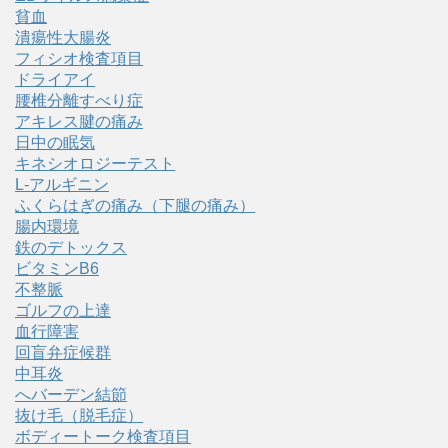
貧血
潰瘍性大腸炎
フィシオ検査項目
ドライアイ
腰椎分離すべり症
アキレス腱の痛み
日中の眠気
キネシオロジーテスト
L-アルギニン
ふくらはぎの痛み（下腿の痛み）
腸内環境
鉄のデトックス
ビタミンB6
不整脈
ゴルフの上達
血行障害
回盲弁症候群
中耳炎
へバーデン結節
抜け毛（脱毛症）
ボディートーク検査項目