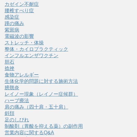
カゼイン不耐症
腰椎すべり症
感染症
踵の痛み
紫斑病
電磁波の影響
ストレッチ・体操
整体・カイロプラクティック
インフルエンザワクチン
胆石
捻挫
食物アレルギー
生体化学的問題に対する施術方法
膀胱炎
レイノー現象（レイノー症候群）
ハーブ療法
肩の痛み（四十肩・五十肩）
斜頚
足のしびれ
制酸剤（胃酸を抑える薬）の副作用
営業内容に関するQ&A