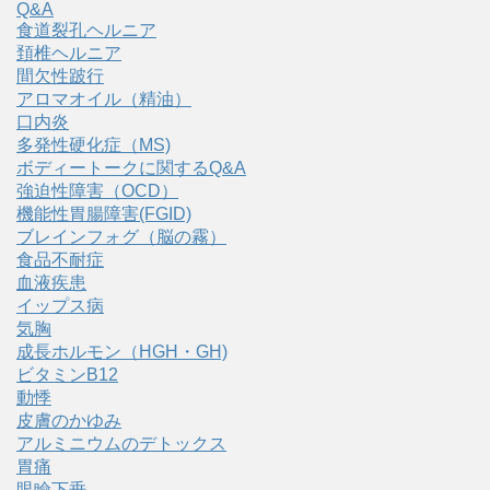
Q&A
食道裂孔ヘルニア
頚椎ヘルニア
間欠性跛行
アロマオイル（精油）
口内炎
多発性硬化症（MS)
ボディートークに関するQ&A
強迫性障害（OCD）
機能性胃腸障害(FGID)
ブレインフォグ（脳の霧）
食品不耐症
血液疾患
イップス病
気胸
成長ホルモン（HGH・GH)
ビタミンB12
動悸
皮膚のかゆみ
アルミニウムのデトックス
胃痛
眼瞼下垂