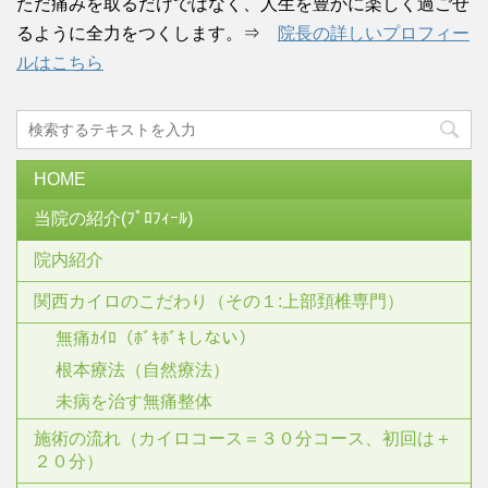
ただ痛みを取るだけではなく、人生を豊かに楽しく過ごせ
るように全力をつくします。⇒
院長の詳しいプロフィー
ルはこちら
HOME
当院の紹介(ﾌﾟﾛﾌｨｰﾙ)
院内紹介
関西カイロのこだわり（その１:上部頚椎専門）
無痛ｶｲﾛ（ﾎﾞｷﾎﾞｷしない）
根本療法（自然療法）
未病を治す無痛整体
施術の流れ（カイロコース＝３０分コース、初回は＋
２０分）