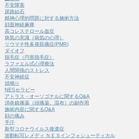
不安障害
尿路結石
精神心理的問題に対する施術方法
顔面神経麻痺
高コレステロール血症
病気の意識（病気の心理）
リウマチ性多発筋痛症(PMR)
ダイオフ
脱毛症（円形脱毛症）
ラファエル式心理療法
人間関係のストレス
不安神経症
頭鳴り
NESセラピー
アトラス・オーソゴナルに関するQ&A
消炎鎮痛薬（頭痛薬、湿布）の副作用
施術内容に関するQ&A
顔の痛み
手汗
新型コロナウイルス後遺症
波動転写レメディ ＮＥＳインフォシューティカル