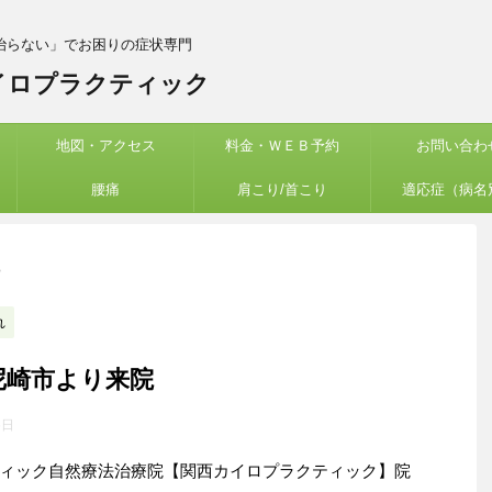
治らない」でお困りの症状専門
イロプラクティック
地図・アクセス
料金・ＷＥＢ予約
お問い合わ
腰痛
肩こり/首こり
適応症（病名
>
れ
尼崎市より来院
6日
ィック自然療法治療院【関西カイロプラクティック】院