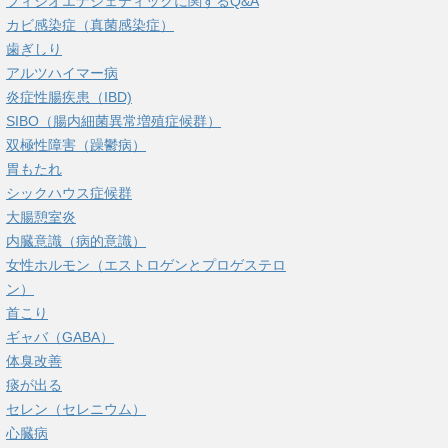
フィシオエナジェティックに関するQ&A
カビ感染症（真菌感染症）
歯ぎしり
アルツハイマー病
炎症性腸疾患（IBD)
SIBO（腸内細菌異常増殖症候群）
双極性障害（躁鬱病）
胃もたれ
シックハウス症候群
大腸憩室炎
内臓意識（病的意識）
女性ホルモン（エストロゲンとプロゲステロ
ン）
首こり
ギャバ（GABA）
体臭改善
痰が出る
セレン（セレニウム）
心臓病