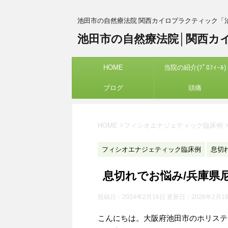
池田市の自然療法院 関西カイロプラクティック「
池田市の自然療法院│関西カ
HOME
当院の紹介(ﾌﾟﾛﾌｨｰﾙ)
ブログ
頭痛
HOME
>
フィシオエナジェティック臨床例
フィシオエナジェティック臨床例
息切
息切れでお悩み/兵庫県
投稿日：2024年2月16日 更新日：
2026年2月1
こんにちは。大阪府池田市のホリステ