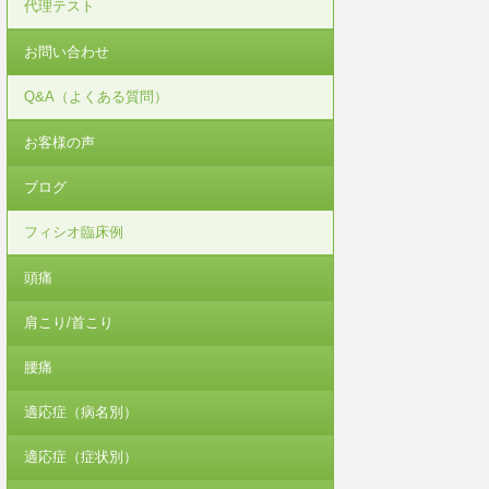
代理テスト
お問い合わせ
Q&A（よくある質問）
お客様の声
ブログ
フィシオ臨床例
頭痛
肩こり/首こり
腰痛
適応症（病名別）
適応症（症状別）