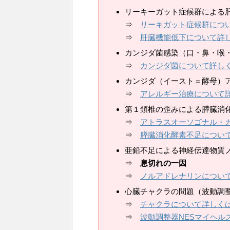
リーキーガット症候群による
⇒
リーキガット症候群につ
⇒
肝臓機能低下について詳
カンジダ菌感染（口・鼻・喉
⇒
カンジダ菌について詳し
カンジダ（イースト＝酵母）
⇒
アレルギー治療について
第１頚椎の歪みによる膵臓消
⇒
アトラスオーソゴナル・
⇒
膵臓消化酵素不足につい
亜鉛不足による神経伝達物質
⇒
息切れの一因
⇒
ノルアドレナリンについ
心臓チャクラの問題（波動調
⇒
チャクラについて詳しく
⇒
波動調整器NESマイヘル